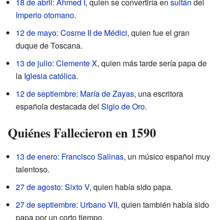
18 de abril
:
Ahmed I
, quien se convertiría en
sultán
del
Imperio otomano
.
12 de mayo
:
Cosme II de Médici
, quien fue el gran
duque de Toscana.
13 de julio
:
Clemente X
, quien más tarde sería papa de
la
Iglesia católica
.
12 de septiembre
:
María de Zayas
, una escritora
española destacada del
Siglo de Oro
.
Quiénes Fallecieron en 1590
13 de enero
:
Francisco Salinas
, un músico español muy
talentoso.
27 de agosto
:
Sixto V
, quien había sido papa.
27 de septiembre
:
Urbano VII
, quien también había sido
papa por un corto tiempo.