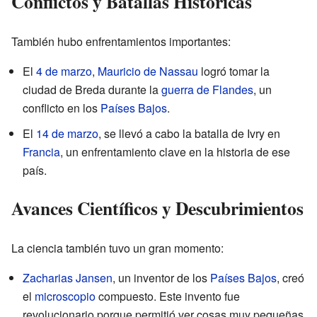
Conflictos y Batallas Históricas
También hubo enfrentamientos importantes:
El
4 de marzo
,
Mauricio de Nassau
logró tomar la
ciudad de Breda durante la
guerra de Flandes
, un
conflicto en los
Países Bajos
.
El
14 de marzo
, se llevó a cabo la batalla de Ivry en
Francia
, un enfrentamiento clave en la historia de ese
país.
Avances Científicos y Descubrimientos
La ciencia también tuvo un gran momento:
Zacharias Jansen
, un inventor de los
Países Bajos
, creó
el
microscopio
compuesto. Este invento fue
revolucionario porque permitió ver cosas muy pequeñas