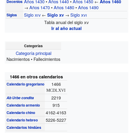
Años 1430
•
Años 1440
•
Años 1450
←
Años 1460
Decenios
→
Años 1470
•
Años 1480
•
Años 1490
Siglo
xiv
←
→
Siglo
xvi
Siglo
xv
Siglos
Tabla anual del siglo
xv
Ir al año actual
Categorías
Categoría principal
Nacimientos • Fallecimientos
1466 en otros calendarios
1466
Calendario gregoriano
MCDLXVI
2219
Ab Urbe condita
915
Calendario armenio
4162-4163
Calendario chino
5226-5227
Calendario hebreo
Calendarios hindúes