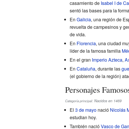
casamiento de
Isabel I de Cas
sentó las bases para la for
En
Galicia
, una región de Es
revuelta de campesinos y ge
de vida.
En
Florencia
, una ciudad mu
líder de la famosa familia
Méd
En el gran
Imperio Azteca
,
A
En
Cataluña
, durante las
gue
(el gobierno de la región) at
Personajes Famoso
Nacidos en 1469
Categoría principal:
El
3 de mayo
nació
Nicolás 
estudian hoy.
También nació
Vasco de Ga