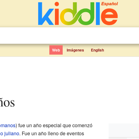
Web
Imágenes
English
ños
omanos
) fue un año especial que comenzó
o juliano
. Fue un año lleno de eventos