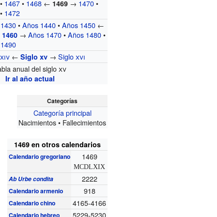
•
1467
•
1468
←
→
1470
•
1469
•
1472
 1430
•
Años 1440
•
Años 1450
←
→
Años 1470
•
Años 1480
•
 1460
 1490
o
xiv
←
→
Siglo
xvi
Siglo
xv
abla anual del siglo
xv
Ir al año actual
Categorías
Categoría principal
Nacimientos • Fallecimientos
1469 en otros calendarios
1469
Calendario gregoriano
MCDLXIX
2222
Ab Urbe condita
918
Calendario armenio
4165-4166
Calendario chino
5229-5230
Calendario hebreo