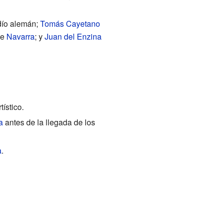
udío alemán;
Tomás Cayetano
de
Navarra
; y
Juan del Enzina
ístico.
a
antes de la llegada de los
a
.