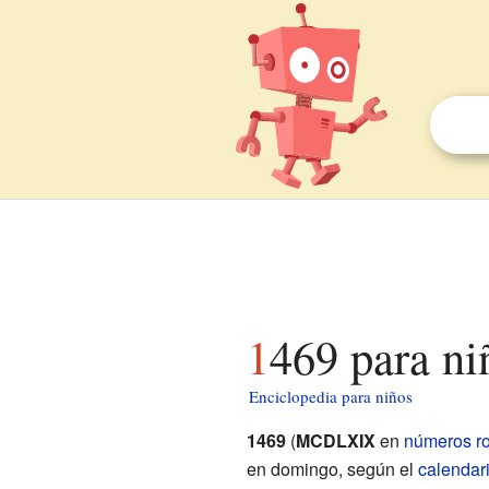
1469 para ni
Enciclopedia para niños
1469
(
MCDLXIX
en
números r
en domingo, según el
calendari