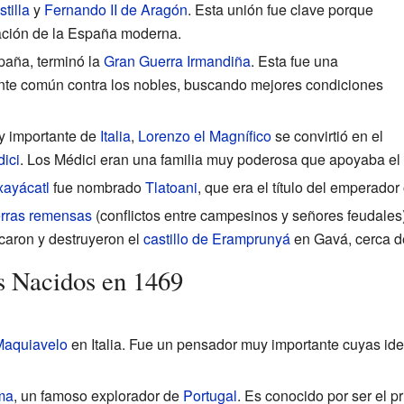
tilla
y
Fernando II de Aragón
. Esta unión fue clave porque
mación de la España moderna.
paña, terminó la
Gran Guerra Irmandiña
. Esta fue una
nte común contra los nobles, buscando mejores condiciones
y importante de
Italia
,
Lorenzo el Magnífico
se convirtió en el
ici
. Los Médici eran una familia muy poderosa que apoyaba el ar
xayácatl
fue nombrado
Tlatoani
, que era el título del emperador
rras remensas
(conflictos entre campesinos y señores feudales)
acaron y destruyeron el
castillo de Eramprunyá
en Gavá, cerca d
s Nacidos en 1469
Maquiavelo
en Italia. Fue un pensador muy importante cuyas ide
ma
, un famoso explorador de
Portugal
. Es conocido por ser el p