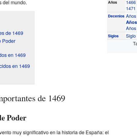
es del mundo.
1466
Años
1471
Años
Decenios
Años
Años
es de 1469
Sigl
Siglos
e Poder
T
dos en 1469
cidos en 1469
mportantes de 1469
de Poder
vento muy significativo en la historia de España: el