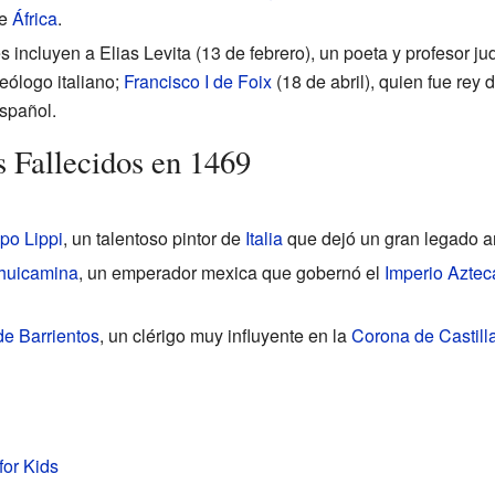
de
África
.
 incluyen a Elias Levita (13 de febrero), un poeta y profesor j
teólogo italiano;
Francisco I de Foix
(18 de abril), quien fue rey 
español.
 Fallecidos en 1469
ppo Lippi
, un talentoso pintor de
Italia
que dejó un gran legado art
huicamina
, un emperador mexica que gobernó el
Imperio Aztec
e Barrientos
, un clérigo muy influyente en la
Corona de Castill
for Kids