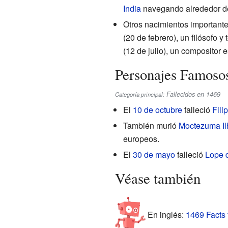
India
navegando alrededor 
Otros nacimientos importantes
(20 de febrero), un filósofo y 
(12 de julio), un compositor 
Personajes Famosos
Fallecidos en 1469
Categoría principal:
El
10 de octubre
falleció
Fili
También murió
Moctezuma Il
europeos.
El
30 de mayo
falleció
Lope d
Véase también
En inglés:
1469 Facts 