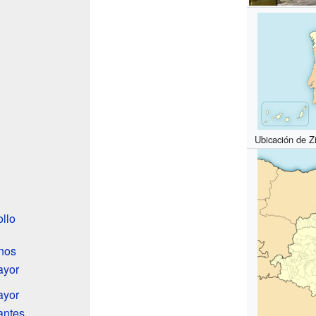
Ubicación de Z
ollo
anos
ayor
ayor
antes