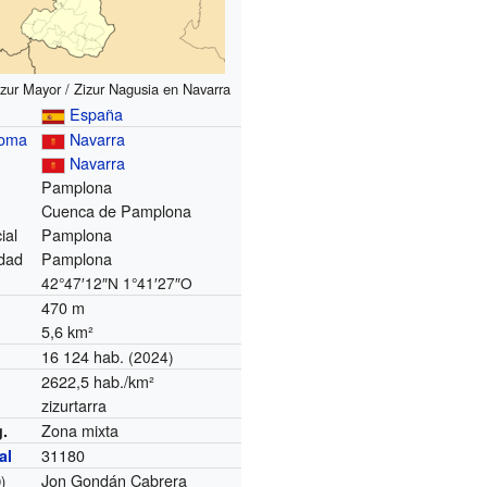
izur Mayor / Zizur Nagusia en Navarra
España
noma
Navarra
Navarra
Pamplona
Cuenca de Pamplona
ial
Pamplona
dad
Pamplona
42°47′12″N
1°41′27″O
470 m
5,6 km²
16 124 hab.
(2024)
2622,5 hab./km²
zizurtarra
Zona mixta
g.
31180
al
Jon Gondán Cabrera
)