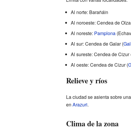
Al norte: Barañáin
Al noroeste: Cendea de Olza
Al noreste:
Pamplona
(Echav
Al sur: Cendea de Galar (
Gal
Al sureste: Cendea de Cizur 
Al oeste: Cendea de Cizur (
G
Relieve y ríos
La ciudad se asienta sobre u
en
Arazuri
.
Clima de la zona