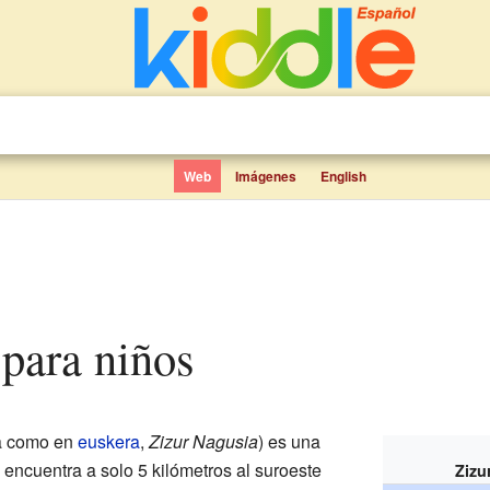
Web
Imágenes
English
 para niños
a como en
euskera
,
Zizur Nagusia
) es una
 encuentra a solo 5 kilómetros al suroeste
Zizu