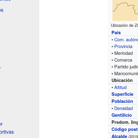
os
Ubicación de Z
País
•
Com. autó
•
Provincia
• Merindad
• Comarca
• Partido judic
r
• Mancomuni
Ubicación
•
Altitud
Superficie
Población
•
Densidad
Gentilicio
Predom. lin
or
Código post
ortivas
Alcalde
(2019