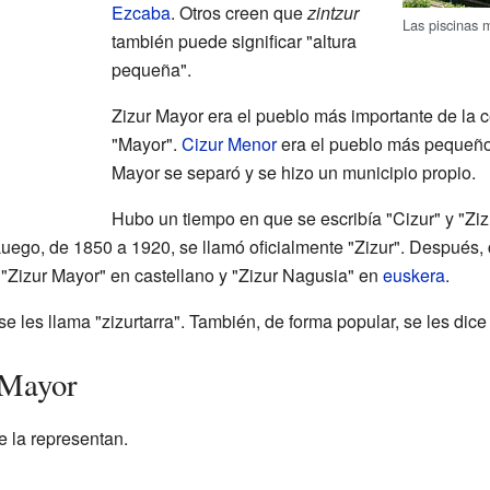
Ezcaba
. Otros creen que
zintzur
Las piscinas m
también puede significar "altura
pequeña".
Zizur Mayor era el pueblo más importante de la 
"Mayor".
Cizur Menor
era el pueblo más pequeño
Mayor se separó y se hizo un municipio propio.
Hubo un tiempo en que se escribía "Cizur" y "Ziz
 Luego, de 1850 a 1920, se llamó oficialmente "Zizur". Después
 "Zizur Mayor" en castellano y "Zizur Nagusia" en
euskera
.
e les llama "zizurtarra". También, de forma popular, se les dice 
 Mayor
 la representan.