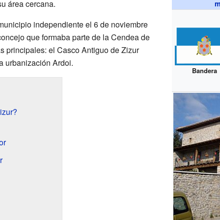
su área cercana.
m
 municipio independiente el 6 de noviembre
 concejo que formaba parte de la Cendea de
as principales: el Casco Antiguo de Zizur
la urbanización Ardoi.
Bandera
izur?
or
r