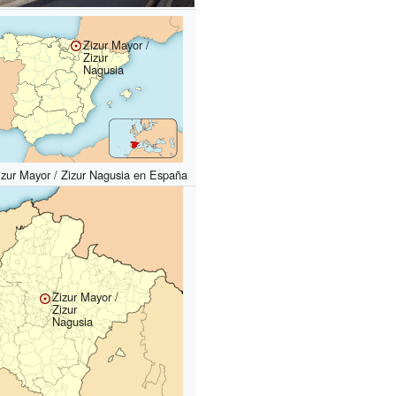
Zizur Mayor /
Zizur
Nagusia
izur Mayor / Zizur Nagusia en España
Zizur Mayor /
Zizur
Nagusia