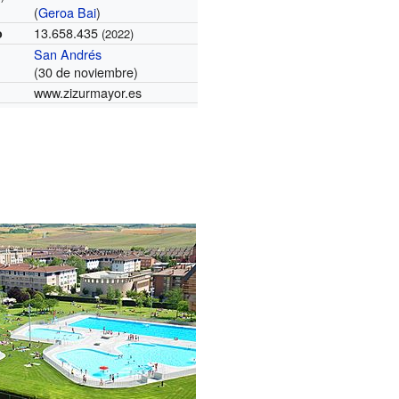
(
Geroa Bai
)
13.658.435
o
(2022)
San Andrés
(30 de noviembre)
www.zizurmayor.es