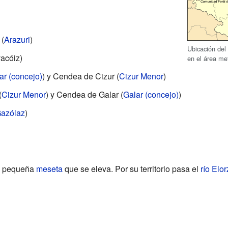
 (
Arazuri
)
Ubicación del
acóiz)
en el área me
ar (concejo)
) y Cendea de Cizur (
Cizur Menor
)
(
Cizur Menor
) y Cendea de Galar (
Galar (concejo)
)
azólaz
)
na pequeña
meseta
que se eleva. Por su territorio pasa el
río Elor