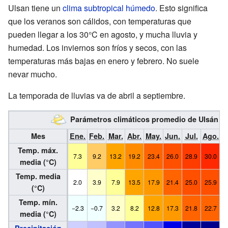
Ulsan tiene un
clima subtropical húmedo
. Esto significa
que los veranos son cálidos, con temperaturas que
pueden llegar a los 30°C en agosto, y mucha lluvia y
humedad. Los inviernos son fríos y secos, con las
temperaturas más bajas en enero y febrero. No suele
nevar mucho.
La temporada de lluvias va de abril a septiembre.
Parámetros climáticos promedio de Ulsán (
Mes
Ene.
Feb.
Mar.
Abr.
May.
Jun.
Jul.
Ago.
S
Temp. máx.
7.3
9.2
13.2
19.2
23.4
26.0
28.9
30.0
2
media (°C)
Temp. media
2.0
3.9
7.9
13.5
17.9
21.4
25.0
25.9
2
(°C)
Temp. mín.
−2.3
−0.7
3.2
8.2
12.8
17.3
21.8
22.7
1
media (°C)
Precipitación