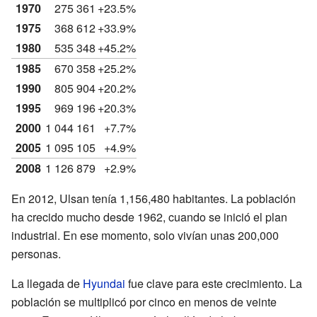
1970
275 361
+23.5%
1975
368 612
+33.9%
1980
535 348
+45.2%
1985
670 358
+25.2%
1990
805 904
+20.2%
1995
969 196
+20.3%
2000
1 044 161
+7.7%
2005
1 095 105
+4.9%
2008
1 126 879
+2.9%
En 2012, Ulsan tenía 1,156,480 habitantes. La población
ha crecido mucho desde 1962, cuando se inició el plan
industrial. En ese momento, solo vivían unas 200,000
personas.
La llegada de
Hyundai
fue clave para este crecimiento. La
población se multiplicó por cinco en menos de veinte