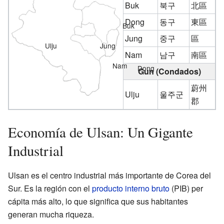
Buk
북구
北區
Dong
동구
東區
Buk
Jung
중구
區
Ulju
Jung
Nam
남구
南區
Nam
Dong
Gun (Condados)
蔚州
Ulju
울주군
郡
Economía de Ulsan: Un Gigante
Industrial
Ulsan es el centro industrial más importante de Corea del
Sur. Es la región con el
producto interno bruto
(PIB) per
cápita más alto, lo que significa que sus habitantes
generan mucha riqueza.