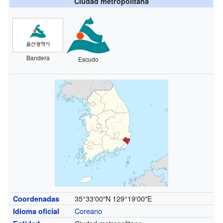
Ciudad metropolitana
Bandera
Escudo
35°33′00″N
129°19′00″E
Coordenadas
Coreano
Idioma oficial