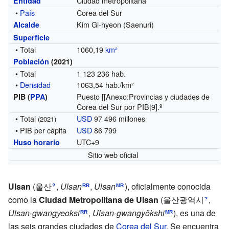
Ciudad metropolitana
Entidad
•
País
Corea del Sur
Kim Gi-hyeon
(Saenuri)
Alcalde
Superficie
• Total
1060,19
km²
Población
(2021)
• Total
1 123 236 hab.
•
Densidad
1063,54 hab./km²
Puesto [[Anexo:Provincias y ciudades de
PIB (
PPA
)
Corea del Sur por PIB|9].º
• Total
USD
97 496 millones
(2021)
• PIB per cápita
USD
86 799
UTC+9
Huso horario
Sitio web oficial
Ulsan
(
울산
,
Ulsan
,
Ulsan
), oficialmente conocida
?
RR
MR
como la
Ciudad Metropolitana de Ulsan
(
울산광역시
,
?
Ulsan-gwangyeoksi
,
Ulsan-gwangyŏkshi
), es una de
RR
MR
las seis grandes ciudades de
Corea del Sur
. Se encuentra