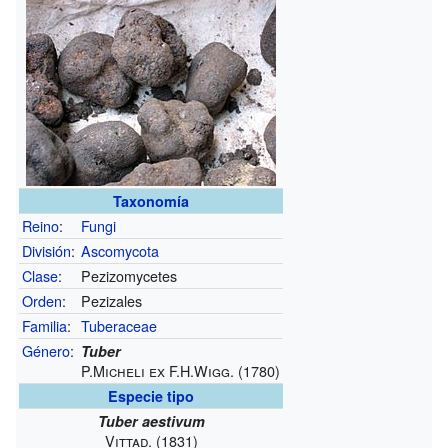
Taxonomía
Reino
:
Fungi
División
:
Ascomycota
Clase
:
Pezizomycetes
Orden
:
Pezizales
Familia
:
Tuberaceae
Género
:
Tuber
P.Micheli ex F.H.Wigg. (1780)
Especie tipo
Tuber aestivum
Vittad. (1831)