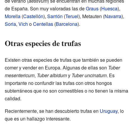
de verano (
aestivum
) se encuentran en muchas regiones
de España. Son muy valoradas las de
Graus
(
Huesca
),
Morella
(
Castellón
),
Sarrión
(
Teruel
), Metauten (
Navarra
),
Soria
,
Vich
o
Centellas
(
Barcelona
).
Otras especies de trufas
Existen otras especies de trufas que también se pueden
comer y vender en Europa. Algunas de ellas son
Tuber
mesentericum
,
Tuber albidum
y
Tuber uncinatum
. Es
importante no confundir las trufas con otros hongos
subterráneos que no son comestibles o no tienen la misma
calidad.
Recientemente, se han descubierto trufas en
Uruguay
, lo
que es un hallazgo interesante.