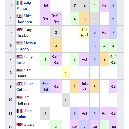
Luigi
3
Ret
2
4
Ret
8
1
2
Musso
‡
Mike
Ret
/
4
Ret
4
3
2
6
1
Hawthorn
Ret
‡
Tony
1
/
5
2
9
Ret
1
7
‡
Brooks
Ret
Masten
6
3
8
4
4
1
Gregory
‡
‡
Harry
Ret
/
5
/
7
4
5
Ret
7
3
1
Schell
Ret
Ret
Sam
8
1
Hanks
‡
Peter
6
/
Ret /
9
Ret
3
3
Ret
‡
Collins
Ret
4
Jim
10
2
Rathmann
Jean
11
2
6
Ret
6
Ret
Ret
Behra
Stuart
12
4
Ret
7
Ret
5
Ret