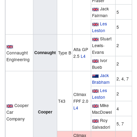
Fraser
Jack
5
Fairman
Les
5
Leston
Stuart
Lewis-
2
Alta GP
Evans
Connaught
Connaught
Type B
2.5
L4
Engineering
Ivor
2
Bueb
Jack
2, 4, 7
Brabham
Les
2
Climax
Leston
T43
FPF 2.0
Cooper
Mike
L4
4
Car
Cooper
MacDowel
Company
Roy
5, 7
Salvadori
Climax