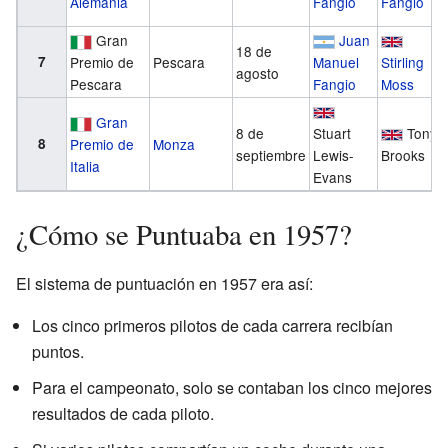
Alemania
Fangio
Fangio
Gran
Juan
18 de
7
Premio de
Pescara
Manuel
Stirling
agosto
Pescara
Fangio
Moss
Gran
8 de
Stuart
Tony
8
Premio de
Monza
septiembre
Lewis-
Brooks
Italia
Evans
¿Cómo se Puntuaba en 1957?
El sistema de puntuación en 1957 era así:
Los cinco primeros pilotos de cada carrera recibían
puntos.
Para el campeonato, solo se contaban los cinco mejores
resultados de cada piloto.