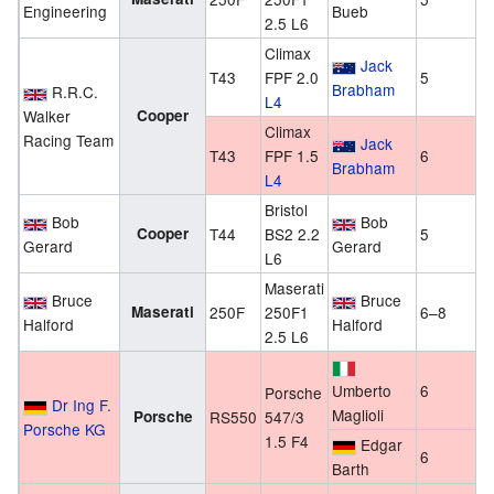
Engineering
Bueb
2.5 L6
Climax
Jack
T43
FPF 2.0
5
Brabham
R.R.C.
L4
Walker
Cooper
Climax
Racing Team
Jack
T43
FPF 1.5
6
Brabham
L4
Bristol
Bob
Bob
Cooper
T44
BS2 2.2
5
Gerard
Gerard
L6
Maserati
Bruce
Bruce
Maserati
250F
250F1
6–8
Halford
Halford
2.5 L6
Umberto
6
Porsche
Dr Ing F.
Maglioli
Porsche
RS550
547/3
Porsche KG
1.5 F4
Edgar
6
Barth