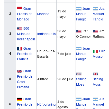
Gran
Juan
Juan
19 de
2
Mónaco
Manuel
Manuel
Premio de
mayo
Fangio
Fangio
Mónaco
500
30 de
Pat
Jim
3
Millas de
Indianapolis
mayo
O'Connor
Rathmann
Indianápolis
Gran
Juan
Rouen-Les-
Luigi
4
Premio de
7 de julio
Manuel
Essarts
Musso
Francia
Fangio
Gran
Premio de
5
Aintree
20 de julio
Stirling
Stirling
Gran
Moss
Moss
Bretaña
Gran
Juan
Juan
4 de
6
Premio de
Nürburgring
Manuel
Manuel
agosto