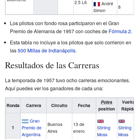
2.5 L6
André
8
Simon
Los pilotos con fondo rosa participaron en el Gran
Premio de Alemania de 1957 con coches de
Fórmula 2
.
Esta tabla no incluye a los pilotos que solo corrieron en
las
500 Millas de Indianápolis
.
Resultados de las Carreras
La temporada de 1957 tuvo ocho carreras emocionantes.
Aquí puedes ver los ganadores de cada una:
Poles
Vuelta
Ronda
Carrera
Circuito
Fecha
position
Rápida
Gran
Buenos
13 de
1
Premio de
Stirling
Stirling
Aires
enero
Argentina
Moss
Moss