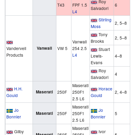
Roy
T43
FPF 1.5
6
Salvadori
L4
Stirling
2, 5–8
Moss
Tony
2, 5–8
Brooks
Vanwall
Vandervell
Vanwall
VW 5
254 2.5
Stuart
Products
L4
Lewis-
4–8
Evans
Roy
4
Salvadori
Maserati
H.H.
Horace
Maserati
250F
250F1
2, 4–8
Gould
Gould
2.5 L6
Maserati
Jo
Jo
Maserati
250F
250F1
5
Bonnier
Bonnier
2.5 L6
Maserati
Gilby
Ivor
Maserati
250F
250F1
5