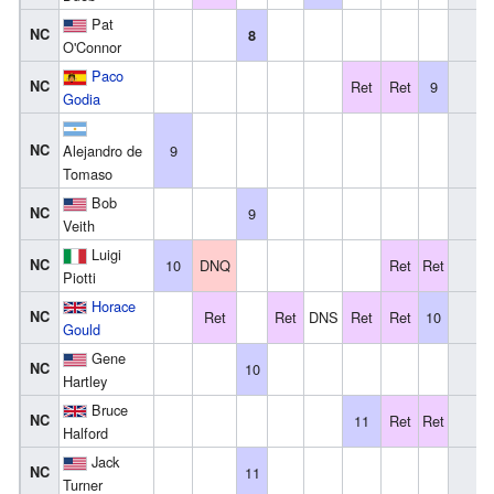
Pat
NC
8
O'Connor
Paco
NC
Ret
Ret
9
Godia
NC
Alejandro de
9
Tomaso
Bob
NC
9
Veith
Luigi
NC
10
DNQ
Ret
Ret
Piotti
Horace
NC
Ret
Ret
DNS
Ret
Ret
10
Gould
Gene
NC
10
Hartley
Bruce
NC
11
Ret
Ret
Halford
Jack
NC
11
Turner