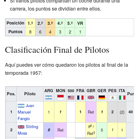
Si varios pilotos compartían un coche durante una
carrera, los puntos se dividían entre ellos.
Posición
1.º
2.º
3.º
4.º
5.º
VR
Puntos
8
6
4
3
2
1
Clasificación Final de Pilotos
Aquí puedes ver cómo quedaron los pilotos al final de la
temporada 1957:
ARG
MON
500
FRA
GBR
GER
PES
ITA
Pos.
Piloto
Punto
Juan
1
Manuel
1
1
1
Ret
1
2
(2)
40 (4
Fangio
‡
Stirling
/
1
2
8
Ret
5
1
1
2
‡
Moss
Ret