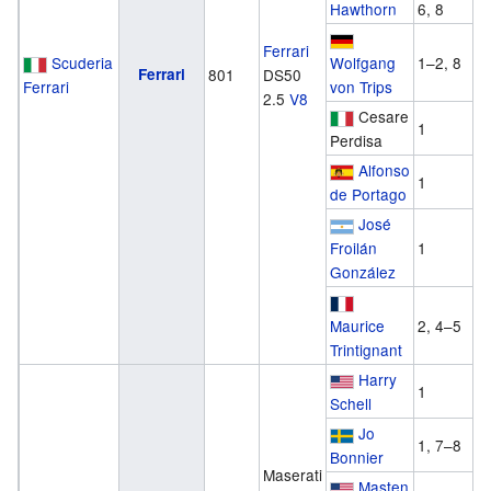
Hawthorn
6, 8
Ferrari
Scuderia
Wolfgang
1–2, 8
Ferrari
801
DS50
Ferrari
von Trips
2.5
V8
Cesare
1
Perdisa
Alfonso
1
de Portago
José
Froilán
1
González
Maurice
2, 4–5
Trintignant
Harry
1
Schell
Jo
1, 7–8
Bonnier
Maserati
Masten