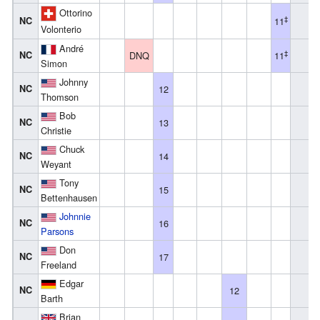
Ottorino
‡
NC
11
Volonterio
André
‡
NC
DNQ
11
Simon
Johnny
NC
12
Thomson
Bob
NC
13
Christie
Chuck
NC
14
Weyant
Tony
NC
15
Bettenhausen
Johnnie
NC
16
Parsons
Don
NC
17
Freeland
Edgar
NC
12
Barth
Brian