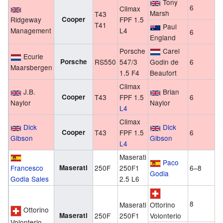
Tony
6
Climax
Marsh
T43
Ridgeway
Cooper
FPF 1.5
T41
Paul
Management
L4
6
England
Porsche
Carel
Ecurie
Porsche
RS550
547/3
Godin de
6
Maarsbergen
1.5 F4
Beaufort
Climax
J.B.
Brian
Cooper
T43
FPF 1.5
6
Naylor
Naylor
L4
Climax
Dick
Dick
Cooper
T43
FPF 1.5
6
Gibson
Gibson
L4
Maserati
Paco
Francesco
Maserati
250F
250F1
6–8
Godia
Godia Sales
2.5 L6
8
Ottorino
Maserati
Ottorino
Volonterio
Maserati
250F
250F1
Volonterio