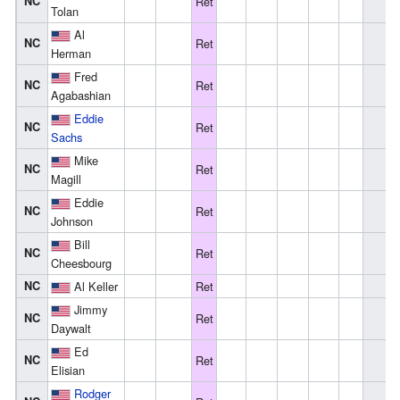
NC
Ret
Tolan
Al
NC
Ret
Herman
Fred
NC
Ret
Agabashian
Eddie
NC
Ret
Sachs
Mike
NC
Ret
Magill
Eddie
NC
Ret
Johnson
Bill
NC
Ret
Cheesbourg
NC
Al Keller
Ret
Jimmy
NC
Ret
Daywalt
Ed
NC
Ret
Elisian
Rodger