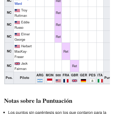
NC
Ret
Ward
Troy
NC
Ret
Ruttman
Eddie
NC
Ret
Russo
Elmer
NC
Ret
George
Herbert
NC
MacKay-
Ret
Fraser
Jack
NC
Ret
Fairman
ARG
MON
500
FRA
GBR
GER
PES
ITA
Pos.
Piloto
Punto
Notas sobre la Puntuación
Los puntos sin paréntesis son los que contaron para la