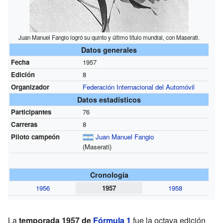
Juan Manuel Fangio logró su quinto y último título mundial, con Maserati.
Datos generales
Fecha
1957
Edición
8
Organizador
Federación Internacional del Automóvil
Datos estadísticos
Participantes
76
Carreras
8
Piloto campeón
Juan Manuel Fangio
(Maserati)
Cronología
1956
1957
1958
La
temporada 1957 de
Fórmula 1
fue la octava edición