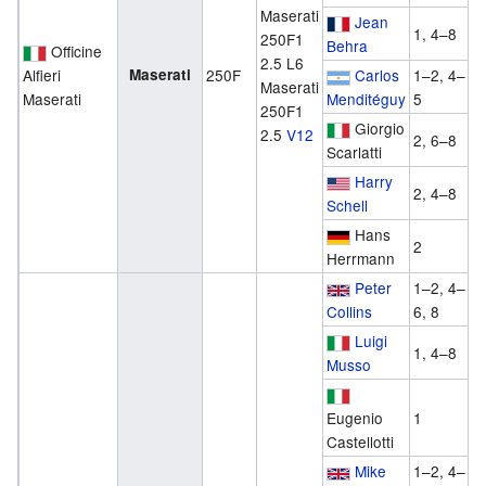
Maserati
Jean
1, 4–8
250F1
Behra
Officine
2.5 L6
Alfieri
Maserati
250F
Carlos
1–2, 4–
Maserati
Maserati
Menditéguy
5
250F1
Giorgio
2.5
V12
2, 6–8
Scarlatti
Harry
2, 4–8
Schell
Hans
2
Herrmann
Peter
1–2, 4–
Collins
6, 8
Luigi
1, 4–8
Musso
Eugenio
1
Castellotti
Mike
1–2, 4–