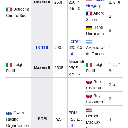
Maserati
250F
250F1
2, 6–8
Gregory
2.5 L6
Scuderia
André
Centro Sud
2
Simon
Hans
6
Herrmann
Ferrari
Ferrari
500
625 2.5
Alejandro
1
L4
de Tomaso
Maserati
Luigi
Luigi
1–2, 7–
Maserati
250F
250F1
Piotti
Piotti
8
2.5 L6
Ron
2, 4
Flockhart
Roy
2
Salvadori
Owen
BRM
Herbert
Racing
BRM
P25
P25 2.5
4
MacKay-
Organisation
L4