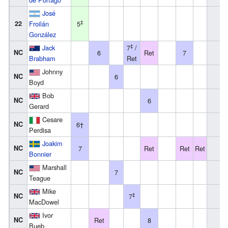
José
‡
22
Froilán
5
González
‡
Jack
7
/
NC
6
Ret
7
Brabham
Ret
Johnny
NC
6
Boyd
Bob
NC
6
Gerard
Cesare
NC
6†
Perdisa
Joakim
NC
7
Ret
Ret
Ret
Bonnier
Marshall
NC
7
Teague
Mike
‡
NC
7
MacDowel
Ivor
NC
Ret
8
Bueb