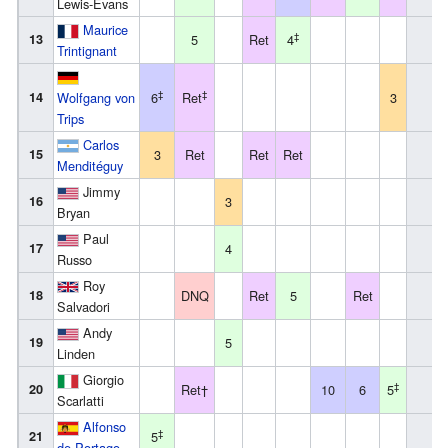
Lewis-Evans
Maurice
‡
13
5
Ret
4
Trintignant
‡
‡
14
Wolfgang von
6
Ret
3
Trips
Carlos
15
3
Ret
Ret
Ret
Menditéguy
Jimmy
16
3
Bryan
Paul
17
4
Russo
Roy
18
DNQ
Ret
5
Ret
Salvadori
Andy
19
5
Linden
Giorgio
‡
20
Ret†
10
6
5
Scarlatti
Alfonso
‡
21
5
de Portago