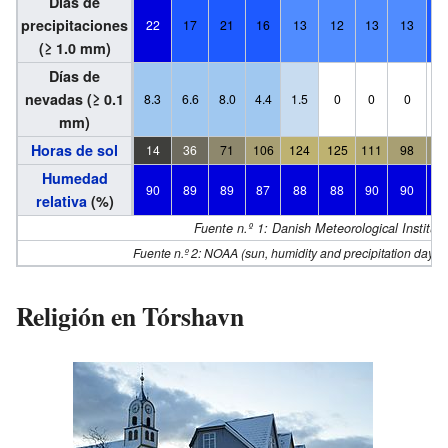
Días de
precipitaciones
22
17
21
16
13
12
13
13
1
(≥ 1.0 mm)
Días de
nevadas (≥ 0.1
8.3
6.6
8.0
4.4
1.5
0
0
0
0
mm)
Horas de sol
14
36
71
106
124
125
111
98
8
Humedad
90
89
89
87
88
88
90
90
9
relativa
(%)
Fuente n.º 1: Danish Meteorological Institute
Fuente n.º 2: NOAA (sun, humidity and precipitation days
Religión en Tórshavn