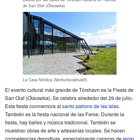
de San Olaf (
).
Ólavsøka
La Casa Nórdica (
).
Norðurlandahúsið
El evento cultural más grande de Tórshavn es la Fiesta de
San Olaf (
Ólavsøka
). Se celebra alrededor del 29 de julio.
Esta fiesta conmemora al
santo patrono de las islas
.
También es la fiesta nacional de las Feroe. Durante la
fiesta, hay bailes y música tradicional. También se
muestran obras de arte y artesanías locales. Se hacen
competencias deportivas, especialmente carreras de
remo