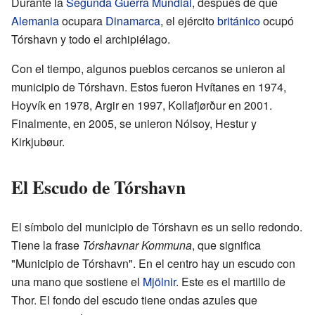
Durante la
Segunda Guerra Mundial
, después de que
Alemania
ocupara
Dinamarca
, el ejército
británico
ocupó
Tórshavn y todo el archipiélago.
Con el tiempo, algunos pueblos cercanos se unieron al
municipio de Tórshavn. Estos fueron Hvítanes en 1974,
Hoyvík en 1978, Argir en 1997, Kollafjørður en 2001.
Finalmente, en 2005, se unieron Nólsoy, Hestur y
Kirkjubøur.
El Escudo de Tórshavn
El símbolo del municipio de Tórshavn es un sello redondo.
Tiene la frase
Tórshavnar Kommuna
, que significa
"Municipio de Tórshavn". En el centro hay un escudo con
una mano que sostiene el
Mjölnir
. Este es el martillo de
Thor. El fondo del escudo tiene ondas azules que