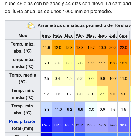
hubo 49 días con heladas y 44 días con nieve. La cantidad
de lluvia anual es de unos 1000 mm en promedio.
Parámetros climáticos promedio de Tórshavn, 
Mes
Ene.
Feb.
Mar.
Abr.
May.
Jun.
Jul.
Ago.
Se
Temp. máx.
11.6
12.0
12.3
18.3
19.7
20.0
20.2
22.0
19
abs. (°C)
Temp. máx.
5.8
5.6
6.0
7.3
9.2
11.1
12.8
13.1
11
media (°C)
Temp. media
2.5
3.6
4.0
5.2
7.0
9.0
10.7
11.0
9
(°C)
Temp. mín.
1.7
1.3
1.7
3.0
5.1
7.1
9.0
9.2
7
media (°C)
Temp. mín.
-8.8
-11.0
-9.2
-9.9
-3.0
0.0
1.5
1.5
-0
abs. (°C)
Precipitación
157.7
115.2
131.6
89.5
63.3
57.5
74.3
96.0
11
total (mm)