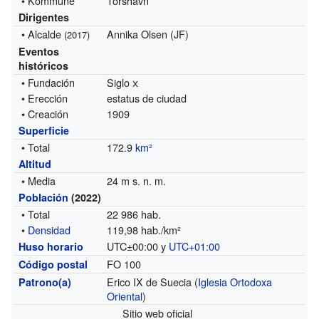
• Kommune
Tórshavn
Dirigentes
• Alcalde
Annika Olsen (JF)
(2017)
Eventos
históricos
• Fundación
Siglo
x
• Erección
estatus de ciudad
• Creación
1909
Superficie
• Total
172.9
km²
Altitud
• Media
24 m s. n. m.
Población
(2022)
• Total
22 986 hab.
•
Densidad
119,98 hab./km²
UTC±00:00 y
UTC+01:00
Huso horario
FO 100
Código postal
Erico IX de Suecia (
Iglesia Ortodoxa
Patrono(a)
Oriental
)
Sitio web oficial