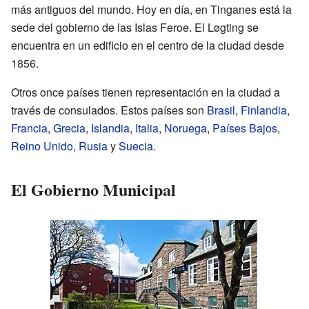
más antiguos del mundo. Hoy en día, en Tinganes está la
sede del gobierno de las Islas Feroe. El Løgting se
encuentra en un edificio en el centro de la ciudad desde
1856.
Otros once países tienen representación en la ciudad a
través de consulados. Estos países son
Brasil
,
Finlandia
,
Francia
,
Grecia
,
Islandia
,
Italia
,
Noruega
,
Países Bajos
,
Reino Unido
,
Rusia
y
Suecia
.
El Gobierno Municipal