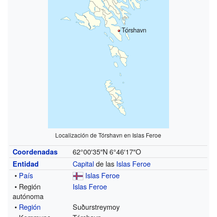
Tórshavn
Localización de Tórshavn en Islas Feroe
62°00′35″N
6°46′17″O
Coordenadas
Capital
de las
Islas Feroe
Entidad
•
País
Islas Feroe
• Región
Islas Feroe
autónoma
•
Región
Suðurstreymoy