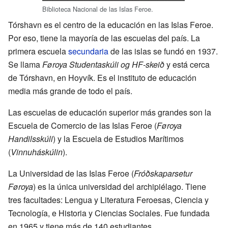
Biblioteca Nacional de las Islas Feroe.
Tórshavn es el centro de la educación en las Islas Feroe.
Por eso, tiene la mayoría de las escuelas del país. La
primera escuela
secundaria
de las islas se fundó en 1937.
Se llama
Føroya Studentaskúli og HF-skeið
y está cerca
de Tórshavn, en Hoyvík. Es el instituto de educación
media más grande de todo el país.
Las escuelas de educación superior más grandes son la
Escuela de Comercio de las Islas Feroe (
Føroya
Handilsskúli
) y la Escuela de Estudios Marítimos
(
Vinnuháskúlin
).
La Universidad de las Islas Feroe (
Fróðskaparsetur
Føroya
) es la única universidad del archipiélago. Tiene
tres facultades: Lengua y Literatura Feroesas, Ciencia y
Tecnología, e Historia y Ciencias Sociales. Fue fundada
en 1965 y tiene más de 140 estudiantes.