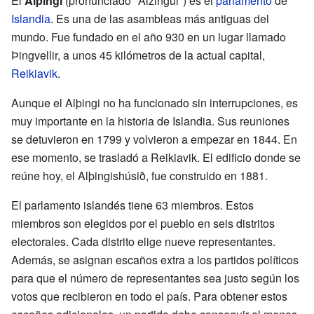
El
Alþingi
(pronunciado "Alzingui") es el
parlamento
de
Islandia
. Es una de las asambleas más antiguas del
mundo. Fue fundado en el año 930 en un lugar llamado
Þingvellir, a unos 45 kilómetros de la actual capital,
Reikiavik
.
Aunque el Alþingi no ha funcionado sin interrupciones, es
muy importante en la historia de Islandia. Sus reuniones
se detuvieron en 1799 y volvieron a empezar en 1844. En
ese momento, se trasladó a Reikiavik. El edificio donde se
reúne hoy, el Alþingishúsið, fue construido en 1881.
El parlamento islandés tiene 63 miembros. Estos
miembros son elegidos por el pueblo en seis distritos
electorales. Cada distrito elige nueve representantes.
Además, se asignan escaños extra a los partidos políticos
para que el número de representantes sea justo según los
votos que recibieron en todo el país. Para obtener estos