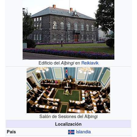
Edificio del
en
Reikiavik
Alþingi
Salón de Sesiones del Alþingi
Localización
Islandia
País