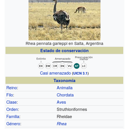
Rhea pennata garleppi en Salta, Argentina
Estado de conservación
Casi amenazado
(
UICN 3.1
)
Taxonomía
Reino
:
Animalia
Filo
:
Chordata
Clase
:
Aves
Orden
:
Struthioniformes
Familia
:
Rheidae
Género
:
Rhea