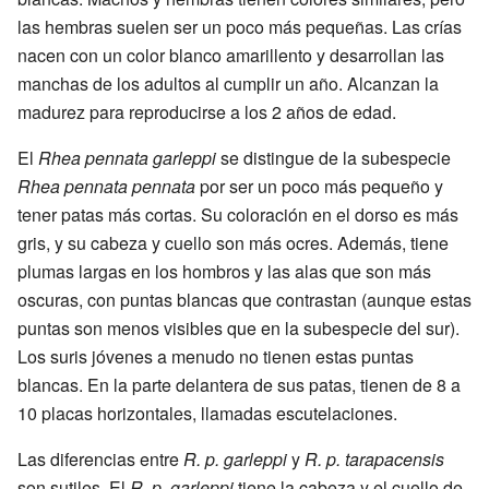
las hembras suelen ser un poco más pequeñas. Las crías
nacen con un color blanco amarillento y desarrollan las
manchas de los adultos al cumplir un año. Alcanzan la
madurez para reproducirse a los 2 años de edad.
El
Rhea pennata garleppi
se distingue de la subespecie
Rhea pennata pennata
por ser un poco más pequeño y
tener patas más cortas. Su coloración en el dorso es más
gris, y su cabeza y cuello son más ocres. Además, tiene
plumas largas en los hombros y las alas que son más
oscuras, con puntas blancas que contrastan (aunque estas
puntas son menos visibles que en la subespecie del sur).
Los suris jóvenes a menudo no tienen estas puntas
blancas. En la parte delantera de sus patas, tienen de 8 a
10 placas horizontales, llamadas escutelaciones.
Las diferencias entre
R. p. garleppi
y
R. p. tarapacensis
son sutiles. El
R. p. garleppi
tiene la cabeza y el cuello de