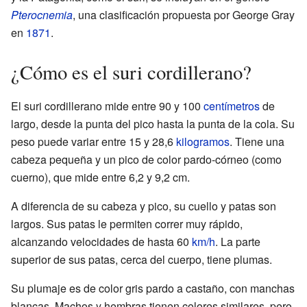
Pterocnemia
, una clasificación propuesta por George Gray
en
1871
.
¿Cómo es el suri cordillerano?
El suri cordillerano mide entre 90 y 100
centímetros
de
largo, desde la punta del pico hasta la punta de la cola. Su
peso puede variar entre 15 y 28,6
kilogramos
. Tiene una
cabeza pequeña y un pico de color pardo-córneo (como
cuerno), que mide entre 6,2 y 9,2 cm.
A diferencia de su cabeza y pico, su cuello y patas son
largos. Sus patas le permiten correr muy rápido,
alcanzando velocidades de hasta 60
km/h
. La parte
superior de sus patas, cerca del cuerpo, tiene plumas.
Su plumaje es de color gris pardo a castaño, con manchas
blancas. Machos y hembras tienen colores similares, pero