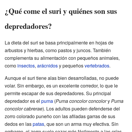
¿Qué come el suri y quiénes son sus
depredadores?
La dieta del suri se basa principalmente en hojas de
arbustos y hierbas, como pastos y juncos. También
complementa su alimentación con pequeños animales,
como
insectos
,
arácnidos
y pequeños
vertebrados
.
Aunque el suri tiene alas bien desarrolladas, no puede
volar. Sin embargo, es un excelente corredor, lo que le
permite escapar de sus depredadores. Su principal
depredador es el
puma
(
Puma concolor concolor
y
Puma
concolor cabrerae
). Los adultos pueden defenderse del
zorro colorado puneño con las afiladas garras de sus
dedos en las
patas
, que son un arma muy efectiva. Sin
embargo, el zorro suele cazar más fácilmente a las crías.