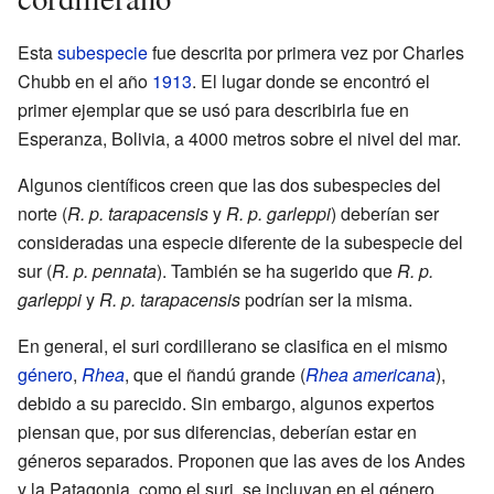
Esta
subespecie
fue descrita por primera vez por Charles
Chubb en el año
1913
. El lugar donde se encontró el
primer ejemplar que se usó para describirla fue en
Esperanza, Bolivia, a 4000 metros sobre el nivel del mar.
Algunos científicos creen que las dos subespecies del
norte (
R. p. tarapacensis
y
R. p. garleppi
) deberían ser
consideradas una especie diferente de la subespecie del
sur (
R. p. pennata
). También se ha sugerido que
R. p.
garleppi
y
R. p. tarapacensis
podrían ser la misma.
En general, el suri cordillerano se clasifica en el mismo
género
,
Rhea
, que el ñandú grande (
Rhea americana
),
debido a su parecido. Sin embargo, algunos expertos
piensan que, por sus diferencias, deberían estar en
géneros separados. Proponen que las aves de los Andes
y la Patagonia, como el suri, se incluyan en el género