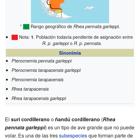
*
██
Rango geográfico de
.
Rhea pennata garleppi
██
Nota:
. Población todavía pendiente de asignación entre
1
o
.
R. p. garleppi
R. p. pennata
Sinonimia
Pterocnemia pennata garleppi
Pterocnemia tarapacensis garleppi
Pterocnemia tarapacensis
Rhea tarapacensis
Rhea tarapacensis garleppi
El
suri cordillerano
o
ñandú cordillerano
(
Rhea
pennata garleppi
) es un tipo de ave grande que no puede
volar. Es una de las tres
subespecies
que forman parte de