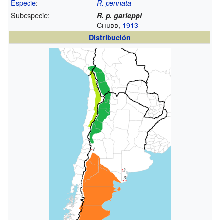
Especie
:
R. pennata
Subespecie:
R. p. garleppi
Chubb,
1913
Distribución