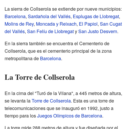
La sierra de Collserola se extiende por nueve municipios:
Barcelona
,
Sardañola del Vallés
,
Esplugas de Llobregat
,
Molins de Rey
,
Moncada y Reixach
,
El Papiol
,
San Cugat
del Vallés
,
San Felíu de Llobregat
y
San Justo Desvern
.
En la sierra también se encuentra el Cementerio de
Collserola, que es el cementerio principal de la zona
metropolitana de
Barcelona
.
La Torre de Collserola
En la cima del "Turó de la Vilana", a 445 metros de altura,
se levanta la
Torre de Collserola
. Esta es una torre de
telecomunicaciones que se inauguró en 1992, justo a
tiempo para los
Juegos Olímpicos de Barcelona
.
La torre mide 288 metros de altura y fue diseñada por el