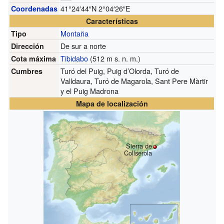
41°24′44″N
2°04′26″E
Coordenadas
Características
Montaña
Tipo
De sur a norte
Dirección
Tibidabo
(512
m s. n. m.
)
Cota máxima
Turó del Puig, Puig d’Olorda, Turó de
Cumbres
Valldaura, Turó de Magarola, Sant Pere Màrtir
y el Puig Madrona
Mapa de localización
Sierra de
Collserola