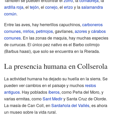
También se pueden encontrar el
zorro
, la
comadreja
, la
ardilla roja
, el
tejón
, el
conejo
, el
erizo
y la
salamandra
común
.
Entre las aves, hay herrerillos capuchinos,
carboneros
comunes
,
mirlos
,
petirrojos
, gavilanes,
azores
y
cárabos
comunes
. En las zonas de maquia, hay muchas especies
de currucas. El único pez nativo es el Barbo colirrojo
(Barbus haasi), que solo se encuentra en la Rierada.
La presencia humana en Collserola
La actividad humana ha dejado su huella en la sierra. Se
pueden ver cambios en el paisaje y muchos
restos
antiguos
. Hay poblados
íberos
, como Peña del Moro, y
varias ermitas, como
Sant Medir
y Santa Cruz de Olorde.
La masía de Can Coll, en
Sardañola del Vallés
, es ahora
un museo sobre la vida rural.