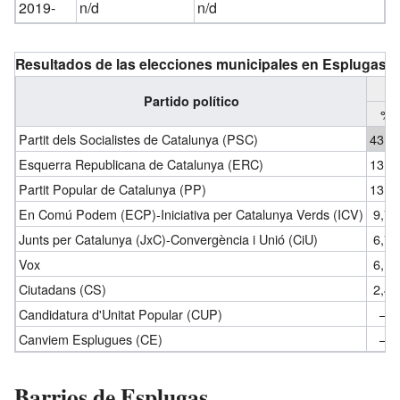
2019-
n/d
n/d
Resultados de las elecciones municipales en Esplugas d
Partido político
%
Partit dels Socialistes de Catalunya (PSC)
43,6
Esquerra Republicana de Catalunya (ERC)
13,3
Partit Popular de Catalunya (PP)
13,1
En Comú Podem (ECP)-Iniciativa per Catalunya Verds (ICV)
9,73
Junts per Catalunya (JxC)-Convergència i Unió (CiU)
6,75
Vox
6,17
Ciutadans (CS)
2,43
Candidatura d'Unitat Popular (CUP)
—
Canviem Esplugues (CE)
—
Barrios de Esplugas