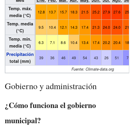
Temp. máx.
12.8
13.7
15.7
18.3
21.5
25.2
27.9
27.6
25.0
media (°C)
Temp. media
9.5
10.4
12.1
14.3
17.4
21.3
24.0
24.0
21.6
(°C)
Temp. mín.
6.3
7.1
8.6
10.4
13.4
17.4
20.2
20.4
18.2
media (°C)
Precipitación
39
36
46
49
54
43
26
51
73
total (mm)
Fuente: Climate-data.org
Gobierno y administración
¿Cómo funciona el gobierno
municipal?