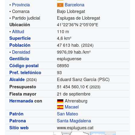
•
Provincia
Barcelona
• Comarca
Bajo Llobregat
• Partido judicial
Esplugas de Llobregat
Ubicación
41°22′36″N
2°05′09″E
•
Altitud
110 m
4,6 km²
Superficie
47 613 hab.
Población
(2024)
•
Densidad
9976,09 hab./km²
espluguense
Gentilicio
08950
Código postal
93
Pref. telefónico
Eduard Sanz García (PSC)
Alcalde
(2024)
51 454 560,10 €
Presupuesto
(2023)
21 de septiembre
Fiesta mayor
Ahrensburg
Hermanada
con
Macael
San Mateo
Patrón
Santa Magdalena
Patrona
www.esplugues.cat
Sitio web