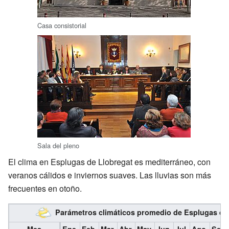
Casa consistorial
Sala del pleno
El clima en Esplugas de Llobregat es mediterráneo, con
veranos cálidos e inviernos suaves. Las lluvias son más
frecuentes en otoño.
Parámetros climáticos promedio de Esplugas de
Mes
Ene.
Feb.
Mar.
Abr.
May.
Jun.
Jul.
Ago.
Sep.