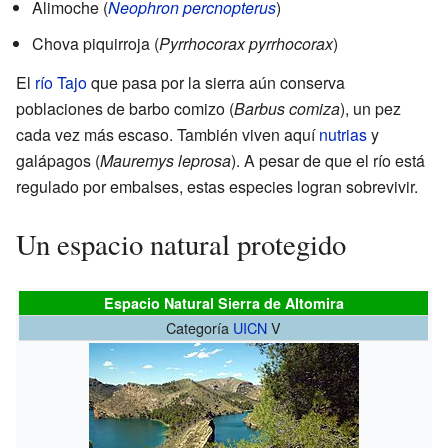
Alimoche (
Neophron percnopterus
)
Chova piquirroja (
Pyrrhocorax pyrrhocorax
)
El
río Tajo
que pasa por la sierra aún conserva
poblaciones de barbo comizo (
Barbus comiza
), un pez
cada vez más escaso. También viven aquí
nutrias
y
galápagos (
Mauremys leprosa
). A pesar de que el río está
regulado por embalses, estas especies logran sobrevivir.
Un espacio natural protegido
Espacio Natural Sierra de Altomira
Categoría
UICN
V