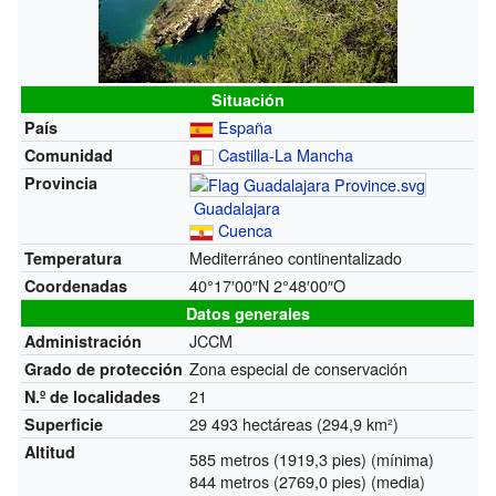
Situación
España
País
Castilla-La Mancha
Comunidad
Provincia
Guadalajara
Cuenca
Mediterráneo continentalizado
Temperatura
40°17′00″N
2°48′00″O
Coordenadas
Datos generales
JCCM
Administración
Zona especial de conservación
Grado de protección
21
N.º de localidades
29 493 hectáreas (294,9 km²)
Superficie
Altitud
585 metros (1919,3 pies) (mínima)
844 metros (2769,0 pies) (media)