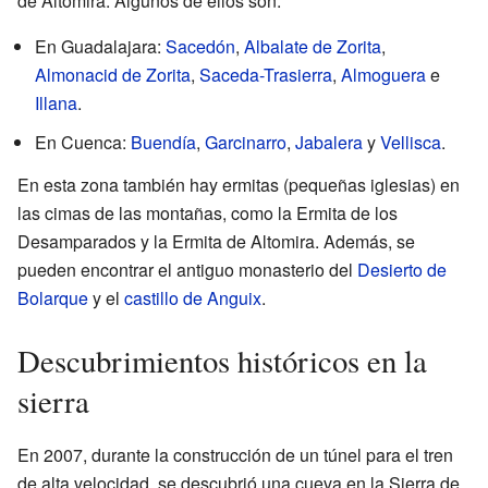
de Altomira. Algunos de ellos son:
En Guadalajara:
Sacedón
,
Albalate de Zorita
,
Almonacid de Zorita
,
Saceda-Trasierra
,
Almoguera
e
Illana
.
En Cuenca:
Buendía
,
Garcinarro
,
Jabalera
y
Vellisca
.
En esta zona también hay ermitas (pequeñas iglesias) en
las cimas de las montañas, como la Ermita de los
Desamparados y la Ermita de Altomira. Además, se
pueden encontrar el antiguo monasterio del
Desierto de
Bolarque
y el
castillo de Anguix
.
Descubrimientos históricos en la
sierra
En 2007, durante la construcción de un túnel para el tren
de alta velocidad, se descubrió una cueva en la Sierra de