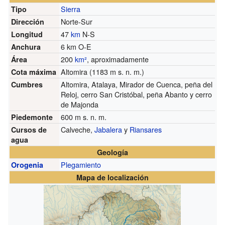
Sierra
Tipo
Norte-Sur
Dirección
47
km
N-S
Longitud
6 km O-E
Anchura
200
km²
, aproximadamente
Área
Altomira (1183
m s. n. m.
)
Cota máxima
Altomira, Atalaya, Mirador de Cuenca, peña del
Cumbres
Reloj, cerro San Cristóbal, peña Abanto y cerro
de Majonda
600
m s. n. m.
Piedemonte
Calveche,
Jabalera
y
Riansares
Cursos de
agua
Geología
Plegamiento
Orogenia
Mapa de localización