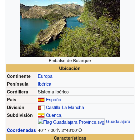
Embalse de Bolarque
Ubicación
Europa
Continente
Ibérica
Península
Sistema Ibérico
Cordillera
España
País
Castilla-La Mancha
División
Cuenca
,
Subdivisión
Guadalajara
40°17′00″N
2°48′00″O
Coordenadas
Características