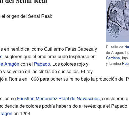
en del Señal Real
 el origen del Señal Real:
El sello de
Nu
os en heráldica, como Guillermo Fatás Cabeza y
de Aragón, h
s
, sugieren que el emblema pudo inspirarse en
Cerdaña
, hij
y la reina
Pet
de Aragón
con el
Papado
. Los colores rojo y
y se veían en las cintas de sus sellos. El rey
ó a Roma en 1068 para poner su reino bajo la protección del P
es, como
Faustino Menéndez Pidal de Navascués
, consideran q
ncidencia de colores podría haber sido al revés: que el Papad
Aragón
en 1204.