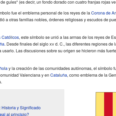
e gules" (es decir, un fondo dorado con cuatro franjas rojas ver
ímbolo fue el emblema personal de los reyes de la
Corona de A
dió a otras familias nobles, órdenes religiosas y escudos de p
 Católicos
, este símbolo se unió a las armas de los reyes de Es
aña
. Desde finales del siglo
xv
d. C., las diferentes regiones de 
usarlo. Las discusiones sobre su origen se hicieron más fuerte
ñola
y la creación de las comunidades autónomas, el símbolo f
a Comunidad Valenciana y en
Cataluña
, como emblema de la Gen
s.
Historia y Significado
al al principio?