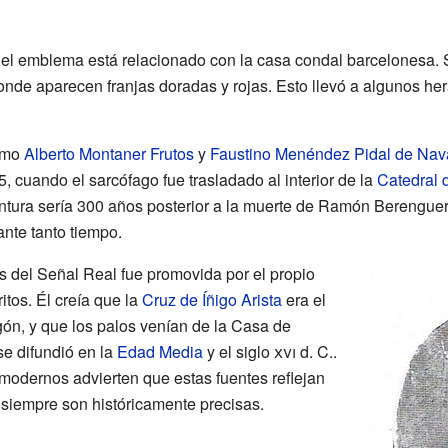
el emblema está relacionado con la casa condal barcelonesa.
nde aparecen franjas doradas y rojas. Esto llevó a algunos her
como
Alberto Montaner Frutos
y
Faustino Menéndez Pidal de Na
 cuando el sarcófago fue trasladado al interior de la
Catedral 
 pintura sería 300 años posterior a la muerte de Ramón Berenguer
ante tanto tiempo.
s del Señal Real fue promovida por el propio
itos. Él creía que la
Cruz de Íñigo Arista
era el
gón, y que los palos venían de la Casa de
se difundió en la
Edad Media
y el siglo
xvi
d. C..
 modernos advierten que estas fuentes reflejan
 siempre son históricamente precisas.