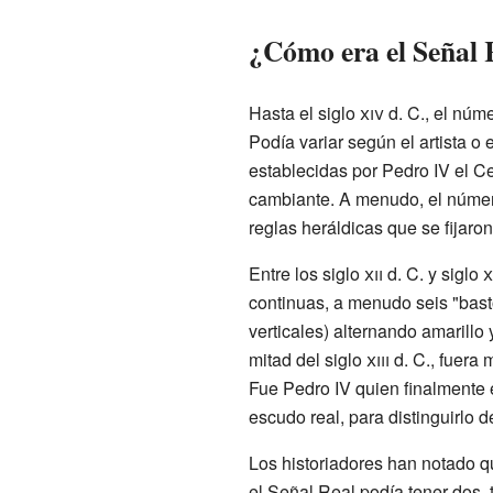
¿Cómo era el Señal R
Hasta el siglo
xiv
d. C., el núme
Podía variar según el artista o 
establecidas por Pedro IV el 
cambiante. A menudo, el número
reglas heráldicas que se fijaro
Entre los siglo
xii
d. C. y siglo
x
continuas, a menudo seis "bast
verticales) alternando amarillo 
mitad del siglo
xiii
d. C., fuera 
Fue Pedro IV quien finalmente e
escudo real, para distinguirlo 
Los historiadores han notado q
el Señal Real podía tener dos, 