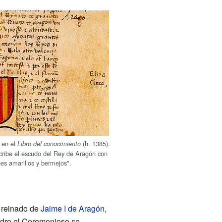
 en el
(h. 1385).
Libro del conocimiento
scribe el escudo del Rey de Aragón con
es amarillos y bermejos".
l reinado de
Jaime I de Aragón
,
Pedro el Ceremonioso se