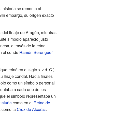
historia se remonta al
Sin embargo, su origen exacto
 del linaje de Aragón, mientras
Este símbolo apareció justo
nesa, a través de la reina
on el conde
Ramón Berenguer
(que reinó en el siglo
xiv
d. C.)
 linaje condal. Hacia finales
 solo como un símbolo personal
sentaba a cada uno de los
 que el símbolo representaba un
ataluña
como en el
Reino de
s como la
Cruz de Alcoraz
.