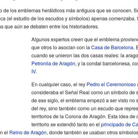
o de los emblemas heráldicos más antiguos que se conocen. Su 
dica (el estudio de los escudos y símbolos) apenas comenzaba. 
mas que aún se debaten entre los historiadores.
Algunos expertos creen que el emblema proviene
que otros lo asocian con la
Casa de Barcelona
. 
cuando se unieron las dos casas reales: la arago
Petronila de Aragón
, y la condal barcelonesa, c
IV
.
En cualquier caso, el rey
Pedro el Ceremonioso
consideraba el Señal Real como un símbolo de su
de ese siglo, el emblema empezó a ser visto no
del rey, sino también como un escudo que repre
territorios de la Corona de Aragón. Esta idea de
territorio se extendió tanto en el
principado de C
n el
Reino de Aragón
, donde también se usaban otros símbolo