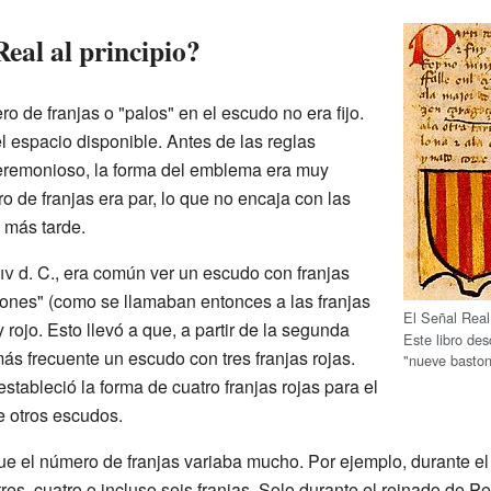
eal al principio?
ro de franjas o "palos" en el escudo no era fijo.
el espacio disponible. Antes de las reglas
Ceremonioso, la forma del emblema era muy
 de franjas era par, lo que no encaja con las
n más tarde.
iv
d. C., era común ver un escudo con franjas
ones" (como se llamaban entonces a las franjas
El Señal Real
y rojo. Esto llevó a que, a partir de la segunda
Este libro de
más frecuente un escudo con tres franjas rojas.
"nueve baston
stableció la forma de cuatro franjas rojas para el
de otros escudos.
ue el número de franjas variaba mucho. Por ejemplo, durante e
tres, cuatro o incluso seis franjas. Solo durante el reinado de 