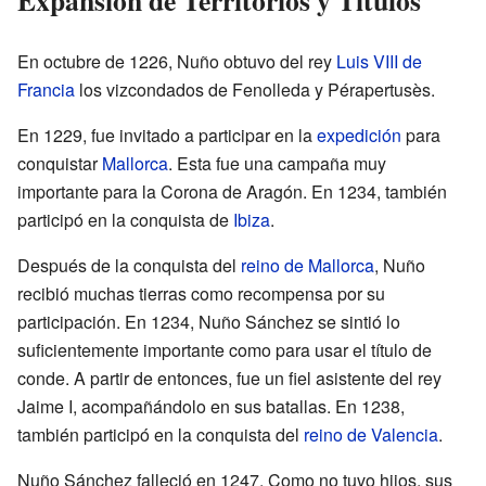
Expansión de Territorios y Títulos
En octubre de 1226, Nuño obtuvo del rey
Luis VIII de
Francia
los vizcondados de Fenolleda y Pérapertusès.
En 1229, fue invitado a participar en la
expedición
para
conquistar
Mallorca
. Esta fue una campaña muy
importante para la Corona de Aragón. En 1234, también
participó en la conquista de
Ibiza
.
Después de la conquista del
reino de Mallorca
, Nuño
recibió muchas tierras como recompensa por su
participación. En 1234, Nuño Sánchez se sintió lo
suficientemente importante como para usar el título de
conde. A partir de entonces, fue un fiel asistente del rey
Jaime I, acompañándolo en sus batallas. En 1238,
también participó en la conquista del
reino de Valencia
.
Nuño Sánchez falleció en 1247. Como no tuvo hijos, sus