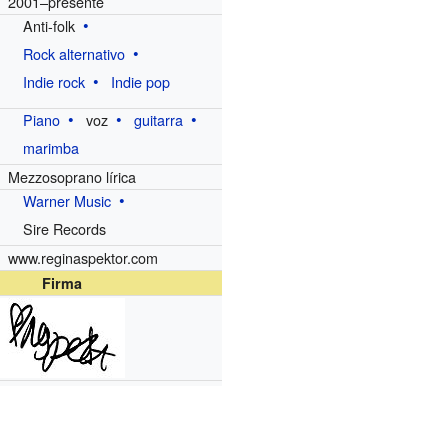
2001–presente
Anti-folk
Rock alternativo
Indie rock
Indie pop
Piano
voz
guitarra
marimba
Mezzosoprano lírica
Warner Music
Sire Records
www.reginaspektor.com
Firma