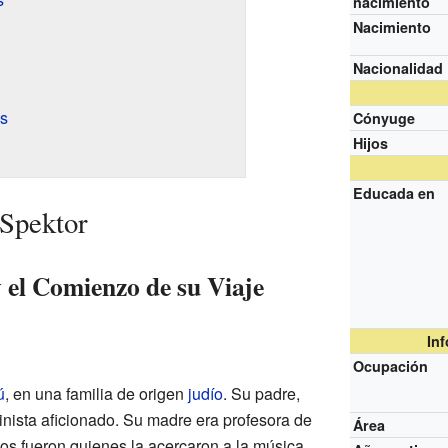
nacimiento
Nacimiento
Nacionalidad
s
Cónyuge
Hijos
Educada en
 Spektor
 el Comienzo de su Viaje
In
Ocupación
ú
, en una familia de origen
judío
. Su padre,
olinista aficionado. Su madre era profesora de
Área
os fueron quienes la acercaron a la música.