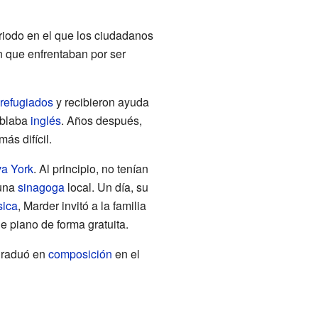
eriodo en el que los ciudadanos
ón que enfrentaban por ser
refugiados
y recibieron ayuda
ablaba
inglés
. Años después,
ás difícil.
a York
. Al principio, no tenían
 una
sinagoga
local. Un día, su
sica
, Marder invitó a la familia
e piano de forma gratuita.
 graduó en
composición
en el