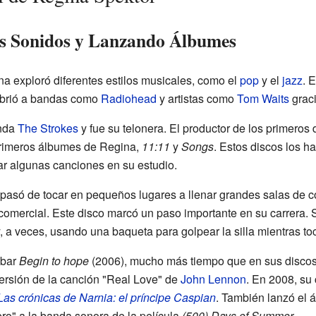
s Sonidos y Lanzando Álbumes
a exploró diferentes estilos musicales, como el
pop
y el
jazz
. 
ubrió a bandas como
Radiohead
y artistas como
Tom Waits
graci
anda
The Strokes
y fue su telonera. El productor de los primeros
primeros álbumes de Regina,
11:11
y
Songs
. Estos discos los h
r algunas canciones en su estudio.
pasó de tocar en pequeños lugares a llenar grandes salas de c
comercial. Este disco marcó un paso importante en su carrera. 
y, a veces, usando una baqueta para golpear la silla mientras to
abar
Begin to hope
(2006), mucho más tiempo que en sus discos 
ersión de la canción "Real Love" de
John Lennon
. En 2008, su
Las crónicas de Narnia: el príncipe Caspian
. También lanzó el
o" a la banda sonora de la película
(500) Days of Summer
.