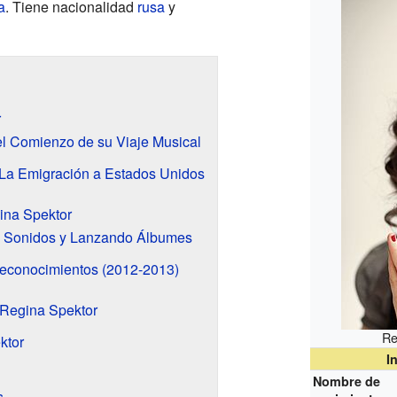
a
. Tiene nacionalidad
rusa
y
r
l Comienzo de su Viaje Musical
a Emigración a Estados Unidos
ina Spektor
 Sonidos y Lanzando Álbumes
econocimientos (2012-2013)
 Regina Spektor
Re
ktor
I
Nombre de
s