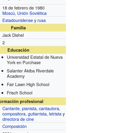
18 de febrero de 1980
Moscú
,
Unión Soviética
Estadounidense
y
rusa
Familia
Jack Dishel
2
Educación
Universidad Estatal de Nueva
York en Purchase
Salanter Akiba Riverdale
Academy
Fair Lawn High School
Frisch School
formación profesional
Cantante
,
pianista
,
cantautora
,
compositora
,
guitarrista
,
letrista
y
directora de cine
Composición