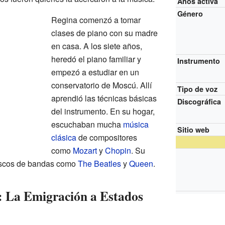
Años activa
Género
Regina comenzó a tomar
clases de piano con su madre
en casa. A los siete años,
heredó el piano familiar y
Instrumento
empezó a estudiar en un
conservatorio de Moscú. Allí
Tipo de voz
aprendió las técnicas básicas
Discográfica
del instrumento. En su hogar,
escuchaban mucha
música
Sitio web
clásica
de compositores
como
Mozart
y
Chopin
. Su
iscos de bandas como
The Beatles
y
Queen
.
 La Emigración a Estados