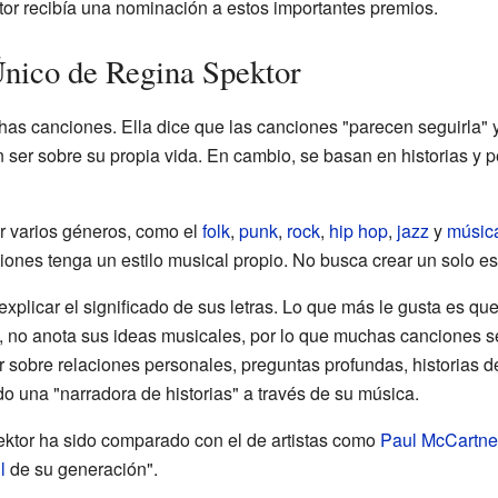
or recibía una nominación a estos importantes premios.
Único de Regina Spektor
s canciones. Ella dice que las canciones "parecen seguirla" y
 ser sobre su propia vida. En cambio, se basan en historias y 
r varios géneros, como el
folk
,
punk
,
rock
,
hip hop
,
jazz
y
música
nes tenga un estilo musical propio. No busca crear un solo est
xplicar el significado de sus letras. Lo que más le gusta es q
no anota sus ideas musicales, por lo que muchas canciones se
ar sobre relaciones personales, preguntas profundas, historias de
o una "narradora de historias" a través de su música.
ektor ha sido comparado con el de artistas como
Paul McCartne
l
de su generación".