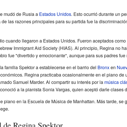
 se mudó de Rusia a
Estados Unidos
. Esto ocurrió durante un p
a de las razones principales para su partida fue la discriminaci
dio cuando llegaron a Estados Unidos. Fueron aceptados como
ebrew Immigrant Aid Society (HIAS). Al principio, Regina no h
mbio fue "divertido y emocionante", aunque para sus padres fue m
 familia Spektor a establecerse en el barrio del
Bronx
en
Nuev
económicos. Regina practicaba ocasionalmente en el piano de
lamado Samuel Marder. Al compartir su interés por la
música clá
 conoció a la pianista Sonia Vargas, quien aceptó darle clases d
de piano en la Escuela de Música de Manhattan. Más tarde, se
lege.
 de Regina Spektor