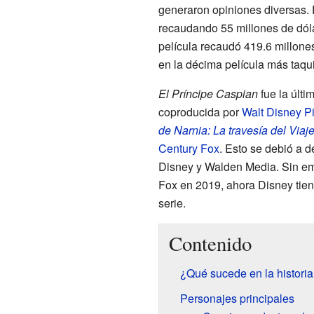
generaron opiniones diversas. 
recaudando 55 millones de dólar
película recaudó 419.6 millone
en la décima película más taqui
El Príncipe Caspian
fue la últi
coproducida por
Walt Disney Pi
de Narnia: La travesía del Viaj
Century Fox
. Esto se debió a 
Disney y Walden Media. Sin e
Fox en 2019, ahora Disney tiene
serie.
Contenido
¿Qué sucede en la histori
Personajes principales