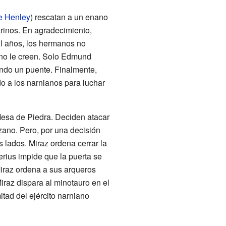
e Henley
) rescatan a un enano
arinos. En agradecimiento,
il años, los hermanos no
 no le creen. Solo Edmund
yendo un puente. Finalmente,
do a los narnianos para luchar
 Mesa de Piedra. Deciden atacar
ozano. Pero, por una decisión
lados. Miraz ordena cerrar la
erius impide que la puerta se
Miraz ordena a sus arqueros
raz dispara al minotauro en el
itad del ejército narniano