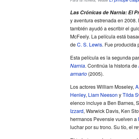
Para la novela, véase
El príncipe Casp
Las Crónicas de Narnia: El P
y aventura estrenada en 2008. 
también ayudó a escribir el gu
McFeely. La película está bas
de
C. S. Lewis
. Fue producida 
Esta película es la segunda par
Narnia
. Continúa la historia de
armario
(2005).
Los actores William Moseley,
A
Henley
,
Liam Neeson
y
Tilda S
elenco incluye a Ben Barnes, Se
Izzard
, Warwick Davis, Ken Stot
hermanos Pevensie vuelven a
luchar por su trono. Su tío, el 