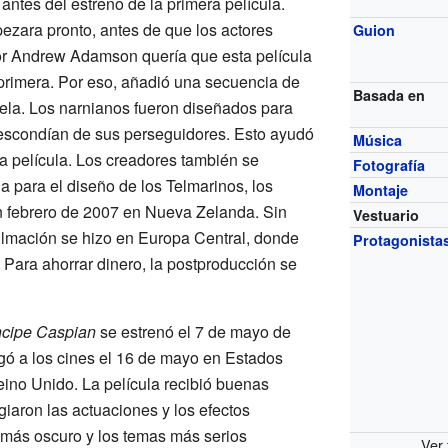
antes del estreno de la primera película.
ezara pronto, antes de que los actores
Guion
tor Andrew Adamson quería que esta película
primera. Por eso, añadió una secuencia de
Basada en
ela. Los narnianos fueron diseñados para
 escondían de sus perseguidores. Esto ayudó
Música
la película. Los creadores también se
Fotografía
la para el diseño de los Telmarinos, los
Montaje
 febrero de 2007 en Nueva Zelanda. Sin
Vestuario
filmación se hizo en Europa Central, donde
Protagonista
Para ahorrar dinero, la postproducción se
ncipe Caspian
se estrenó el 7 de mayo de
gó a los cines el 16 de mayo en Estados
eino Unido. La película recibió buenas
giaron las actuaciones y los efectos
 más oscuro y los temas más serios
Ver 