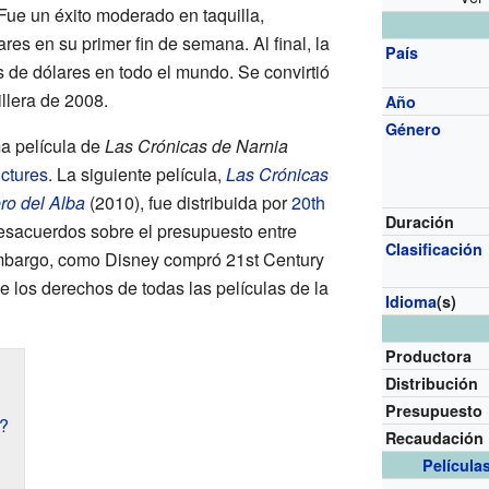
Fue un éxito moderado en taquilla,
es en su primer fin de semana. Al final, la
País
s de dólares en todo el mundo. Se convirtió
llera de 2008.
Año
Género
ma película de
Las Crónicas de Narnia
ctures
. La siguiente película,
Las Crónicas
ero del Alba
(2010), fue distribuida por
20th
Duración
desacuerdos sobre el presupuesto entre
Clasificación
mbargo, como Disney compró 21st Century
 los derechos de todas las películas de la
Idioma
(s)
Productora
Distribución
Presupuesto
a?
Recaudación
Película