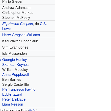
Philip Steuer
Andrew Adamson
Christopher Markus
Stephen McFeely
, de
C.S.
El príncipe Caspian
Lewis
Harry Gregson-Williams
Karl Walter Lindenlaub
Sim Evan-Jones
Isis Mussenden
Georgie Henley
s
Skandar Keynes
William Moseley
Anna Popplewell
Ben Barnes
Sergio Castellitto
Pierfrancesco Favino
Eddie Izzard
Peter Dinklage
Liam Neeson
todos los créditos
(
IMDb
)