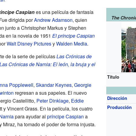
ian
.
ríncipe Caspian
es una película de fantasía
The Chronic
Fue dirigida por
Andrew Adamson
, quien
ion junto a Christopher Markus y Stephen
ada en la novela de 1951
El príncipe Caspian
por
Walt Disney Pictures
y
Walden Media
.
te de la serie de películas
Las Crónicas de
Las Crónicas de Narnia: El león, la bruja y el
Título
nna Popplewell
,
Skandar Keynes
,
Georgie
winton
regresan a sus papeles. El nuevo
Dirección
rgio Castellitto,
Peter Dinklage
,
Eddie
Producción
t y Vincent Grass. En la película, los cuatro
Narnia
para ayudar al
príncipe Caspian
a
rey Miraz, ha tomado el poder de forma injusta.