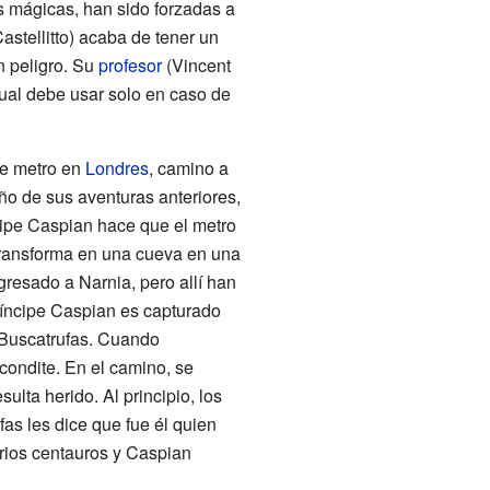
as mágicas, han sido forzadas a
stellitto) acaba de tener un
n peligro. Su
profesor
(Vincent
ual debe usar solo en caso de
de metro en
Londres
, camino a
o de sus aventuras anteriores,
cipe Caspian hace que el metro
 transforma en una cueva en una
resado a Narnia, pero allí han
príncipe Caspian es capturado
Buscatrufas. Cuando
condite. En el camino, se
ulta herido. Al principio, los
as les dice que fue él quien
rios centauros y Caspian