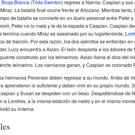
a Bruja Blanca
(
Tilda Swinton
) regrese a Narnia, Caspian y sus
 Miraz. La batalla final ocurre frente al Altozano. Mientras tant
ampo de batalla se convierte en un duelo personal entre Peter 
rir, Peter no lo mata y le da la espada a Caspian. Caspian deci
a termina cuando Miraz es asesinado por su lugarteniente,
Lord
 de traición. Por esta razón, los dos ejércitos se enfrentan en
er, Lucy encuentra a Aslan. El león despierta a los árboles de
el puente construido por los telmarinos, Aslan llama al dios del r
jército telmarino. Los narnianos ganan, y Caspian es coronado 
os hermanos Pevensie deben regresar a su mundo. Antes de irse
 ya aprendieron lo suficiente y deben vivir en su propio mundo.
y Caspian y Susan se despiden con un beso. Despidiéndose de N
en a Londres, a la misma estación de metro y en el mismo momen
idó su linterna.
les