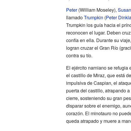
Peter
(William Moseley),
Susa
llamado
Trumpkin
(
Peter Dinkl
Trumpkin los guía hacia el prí
reconocen el lugar. Deben cruza
confía en ella. Durante su viaj
logran cruzar el Gran Río (grac
contra su tío.
El ejército narniano se refugia
el castillo de Miraz, que está 
impulsiva de Caspian, el ataqu
puerta del castillo, atrapando 
cierre, sosteniendo su gran pes
disparar sobre el enemigo, aun
corazón. El minotauro no puede r
queda atrapado y muere a mano