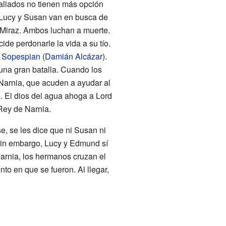
 aliados no tienen más opción
o, Lucy y Susan van en busca de
y Miraz. Ambos luchan a muerte.
de perdonarle la vida a su tío.
 Sopespian
(
Damián Alcázar
).
 una gran batalla. Cuando los
 Narnia, que acuden a ayudar al
ío. El dios del agua ahoga a Lord
Rey de Narnia.
, se les dice que ni Susan ni
 Sin embargo, Lucy y Edmund sí
arnia, los hermanos cruzan el
to en que se fueron. Al llegar,