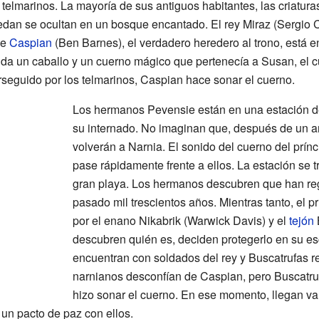
 telmarinos. La mayoría de sus antiguos habitantes, las criatur
an se ocultan en un bosque encantado. El rey Miraz (Sergio Ca
pe
Caspian
(Ben Barnes), el verdadero heredero al trono, está e
 da un caballo y un cuerno mágico que pertenecía a Susan, el c
rseguido por los telmarinos, Caspian hace sonar el cuerno.
Los hermanos Pevensie están en una estación 
su internado. No imaginan que, después de un añ
volverán a Narnia. El sonido del cuerno del prín
pase rápidamente frente a ellos. La estación se
gran playa. Los hermanos descubren que han reg
pasado mil trescientos años. Mientras tanto, el 
por el enano Nikabrik (Warwick Davis) y el
tejón
descubren quién es, deciden protegerlo en su es
encuentran con soldados del rey y Buscatrufas res
narnianos desconfían de Caspian, pero Buscatruf
hizo sonar el cuerno. En ese momento, llegan va
un pacto de paz con ellos.