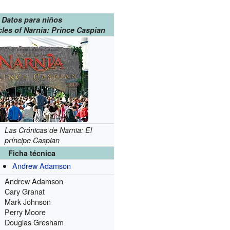
Datos para niños
les of Narnia: Prince Caspian
Las Crónicas de Narnia: El
príncipe Caspian
Ficha técnica
Andrew Adamson
Andrew Adamson
Cary Granat
Mark Johnson
Perry Moore
Douglas Gresham