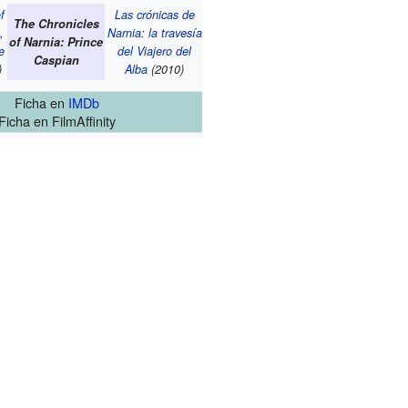
f
Las crónicas de
The Chronicles
,
Narnia: la travesía
of Narnia: Prince
e
del Viajero del
Caspian
)
Alba
(2010)
Ficha
en
IMDb
Ficha
en FilmAffinity