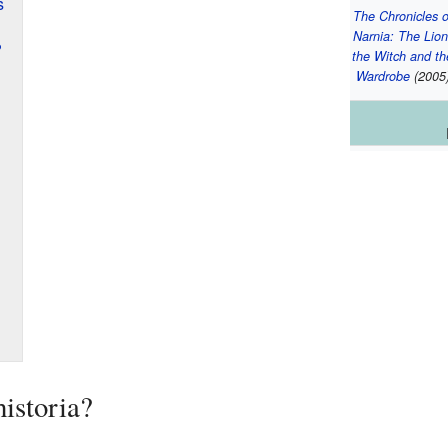
s
The Chronicles o
Narnia: The Lion
?
the Witch and th
Wardrobe
(2005
istoria?