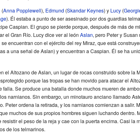
n
(
Anna Popplewell
),
Edmund
(
Skandar Keynes
) y
Lucy
(
Georgi
age
). Él estaba a punto de ser asesinado por dos guardias telm
ncipe Caspian. El grupo se pierde porque, después de más de m
r el Gran Río. Lucy dice ver al león
Aslan
, pero Peter y Susan
e, se encuentran con el ejército del rey Miraz, que está constru
ias a una señal de Aslan) y encuentran a Caspian. Él se ha uni
 en el Altozano de Aslan, un lugar de rocas construido sobre la
desprotegido porque las tropas se han movido para atacar el Alt
e falla. Se produce una batalla donde muchos mueren de ambos 
a los narnianos. Sin embargo, un minotauro anciano llamado Ast
o. Peter ordena la retirada, y los narnianos comienzan a salir. 
que muchos de sus propios hombres siguen luchando dentro. Mi
esistir el peso de la reja y cae con la puerta encima. Casi la m
s de los telmarinos.