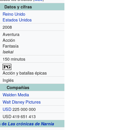
Datos y cifras
Reino Unido
Estados Unidos
2008
Aventura
Acción
Fantasía
Isekai
150 minutos
Acción y batallas épicas
Inglés
Compañías
Walden Media
Walt Disney Pictures
USD
225 000 000
USD 419 651 413
s de
Las crónicas de Narnia