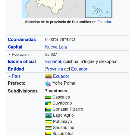
Ubicación de la
provincia de Sucumbíos
en
Ecuador
0°03′S
76°42′O
Coordenadas
Nueva Loja
Capital
• Población
55 627
Español
, quichua, a'ingae y siekopaai
Idioma oficial
Provincia
del
Ecuador
Entidad
•
País
Ecuador
Yofre Poma
Prefecto
Subdivisiones
7 cantones
Cascales
Cuyabeno
Gonzalo Pizarro
Lago Agrio
Putumayo
Shushufindi
Sucumbíos