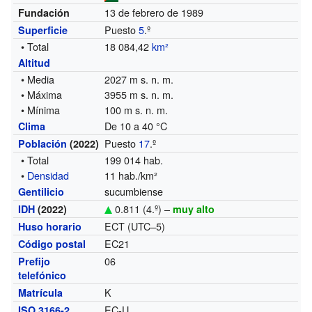
13 de febrero de 1989
Fundación
Puesto
5
.º
Superficie
• Total
18 084,42
km²
Altitud
• Media
2027 m s. n. m.
• Máxima
3955 m s. n. m.
• Mínima
100 m s. n. m.
De 10 a 40 °C
Clima
Puesto
17
.º
Población
(2022)
• Total
199 014 hab.
•
Densidad
11 hab./km²
sucumbiense
Gentilicio
0.811 (4.º) –
IDH
(2022)
muy alto
ECT (UTC–5)
Huso horario
EC21
Código postal
06
Prefijo
telefónico
K
Matrícula
EC-U
ISO 3166-2