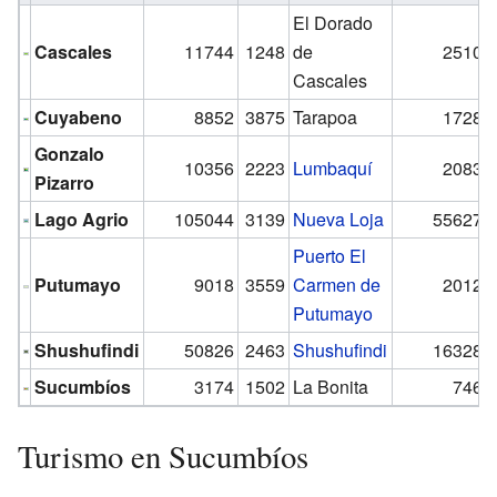
El Dorado
Cascales
11744
1248
de
2510
Cascales
Cuyabeno
8852
3875
Tarapoa
1728
Gonzalo
10356
2223
Lumbaquí
2083
Pizarro
Lago Agrio
105044
3139
Nueva Loja
55627
Puerto El
Putumayo
9018
3559
Carmen de
2012
Putumayo
Shushufindi
50826
2463
Shushufindi
16328
Sucumbíos
3174
1502
La Bonita
746
Turismo en Sucumbíos