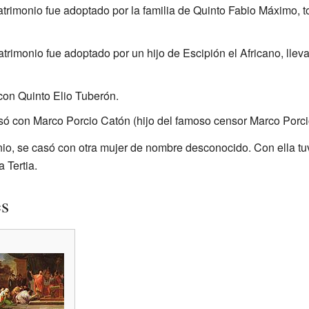
atrimonio fue adoptado por la familia de Quinto Fabio Máximo,
atrimonio fue adoptado por un hijo de Escipión el Africano, lle
con Quinto Elio Tuberón.
só con Marco Porcio Catón (hijo del famoso censor Marco Porci
o, se casó con otra mujer de nombre desconocido. Con ella tuvo
a Tertia.
es