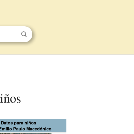
iños
Datos para niños
Emilio Paulo Macedónico