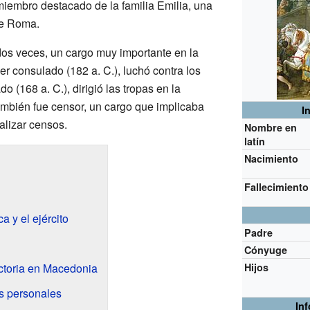
 miembro destacado de la familia Emilia, una
de Roma.
dos veces, un cargo muy importante en la
 consulado (182 a. C.), luchó contra los
 (168 a. C.), dirigió las tropas en la
mbién fue censor, un cargo que implicaba
I
alizar censos.
Nombre en
latín
Nacimiento
Fallecimiento
a y el ejército
Padre
Cónyuge
ctoria en Macedonia
Hijos
s personales
In