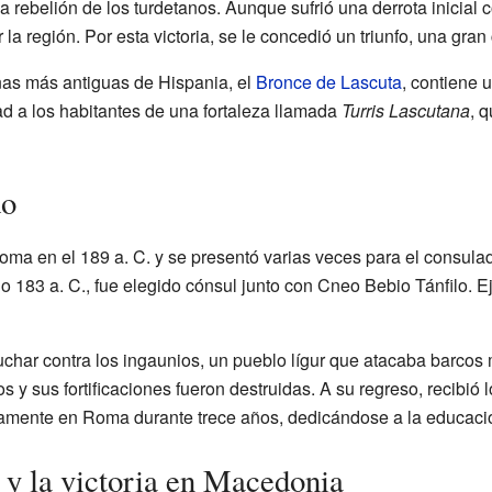
 rebelión de los turdetanos. Aunque sufrió una derrota inicial c
r la región. Por esta victoria, se le concedió un triunfo, una gr
nas más antiguas de Hispania, el
Bronce de Lascuta
, contiene 
tad a los habitantes de una fortaleza llamada
Turris Lascutana
, 
do
oma en el 189 a. C. y se presentó varias veces para el consulad
o 183 a. C., fue elegido cónsul junto con Cneo Bebio Tánfilo. E
luchar contra los ingaunios, un pueblo lígur que atacaba barcos
y sus fortificaciones fueron destruidas. A su regreso, recibió l
lamente en Roma durante trece años, dedicándose a la educació
y la victoria en Macedonia