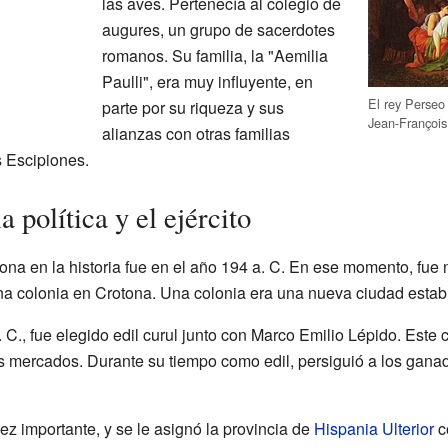
las aves. Pertenecía al colegio de
augures, un grupo de sacerdotes
romanos. Su familia, la "Aemilia
Paulli", era muy influyente, en
El rey Perseo
parte por su riqueza y sus
Jean-François
alianzas con otras familias
 Escipiones.
 política y el ejército
ona en la historia fue en el año 194 a. C. En ese momento, fue
r una colonia en Crotona. Una colonia era una nueva ciudad esta
C., fue elegido edil curul junto con Marco Emilio Lépido. Este 
os mercados. Durante su tiempo como edil, persiguió a los gan
uez importante, y se le asignó la provincia de
Hispania Ulterior
co