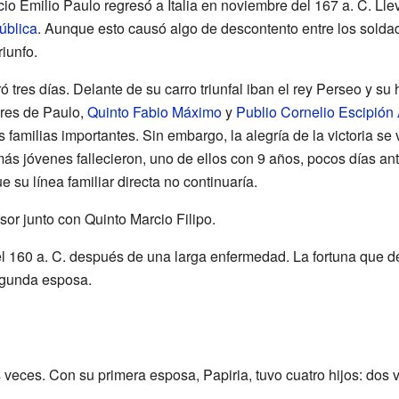
 Emilio Paulo regresó a Italia en noviembre del 167 a. C. Lle
ública
. Aunque esto causó algo de descontento entre los solda
riunfo.
ó tres días. Delante de su carro triunfal iban el rey Perseo y su
ores de Paulo,
Quinto Fabio Máximo
y
Publio Cornelio Escipión 
 familias importantes. Sin embargo, la alegría de la victoria s
 más jóvenes fallecieron, uno de ellos con 9 años, pocos días antes
 su línea familiar directa no continuaría.
sor junto con Quinto Marcio Filipo.
 el 160 a. C. después de una larga enfermedad. La fortuna que 
segunda esposa.
 veces. Con su primera esposa, Papiria, tuvo cuatro hijos: dos 