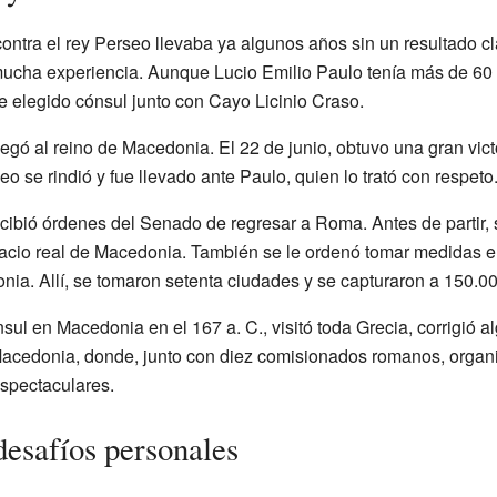
ontra el rey Perseo llevaba ya algunos años sin un resultado cla
ucha experiencia. Aunque Lucio Emilio Paulo tenía más de 60
e elegido cónsul junto con Cayo Licinio Craso.
llegó al reino de Macedonia. El 22 de junio, obtuvo una gran vict
seo se rindió y fue llevado ante Paulo, quien lo trató con respeto
ecibió órdenes del Senado de regresar a Roma. Antes de partir, 
lacio real de Macedonia. También se le ordenó tomar medidas e
a. Allí, se tomaron setenta ciudades y se capturaron a 150.0
l en Macedonia en el 167 a. C., visitó toda Grecia, corrigió alg
cedonia, donde, junto con diez comisionados romanos, organizó
spectaculares.
esafíos personales