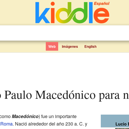
Web
Imágenes
English
io Paulo Macedónico para n
 como
Macedónico
) fue un importante
a Roma
. Nació alrededor del año 230 a. C. y
Lucio 