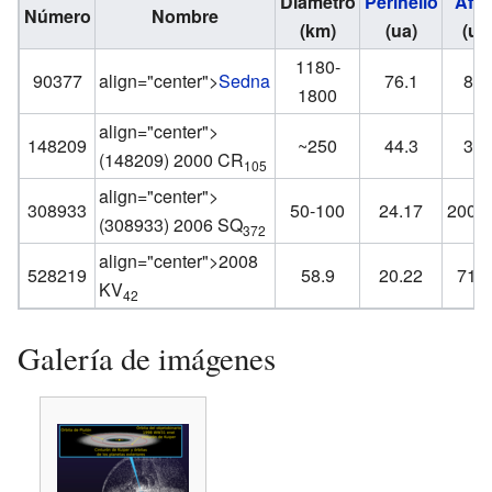
Diámetro
Perihelio
Afel
Número
Nombre
(km)
(ua)
(ua
1180-
90377
align="center">
Sedna
76.1
89
1800
align="center">
148209
~250
44.3
39
(148209) 2000 CR
105
align="center">
308933
50-100
24.17
2005.
(308933) 2006 SQ
372
align="center">2008
528219
58.9
20.22
71.7
KV
42
Galería de imágenes