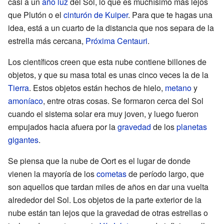
casi a un
año luz
del Sol, lo que es muchísimo más lejos
que Plutón o el
cinturón de Kuiper
. Para que te hagas una
idea, está a un cuarto de la distancia que nos separa de la
estrella más cercana,
Próxima Centauri
.
Los científicos creen que esta nube contiene billones de
objetos, y que su masa total es unas cinco veces la de la
Tierra
. Estos objetos están hechos de hielo,
metano
y
amoníaco
, entre otras cosas. Se formaron cerca del Sol
cuando el sistema solar era muy joven, y luego fueron
empujados hacia afuera por la
gravedad
de los
planetas
gigantes
.
Se piensa que la nube de Oort es el lugar de donde
vienen la mayoría de los
cometas
de período largo, que
son aquellos que tardan miles de años en dar una vuelta
alrededor del Sol. Los objetos de la parte exterior de la
nube están tan lejos que la gravedad de otras estrellas o