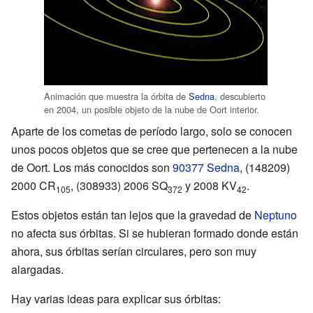
Animación que muestra la órbita de
Sedna
, descubierto
en 2004, un posible objeto de la nube de Oort interior.
Aparte de los cometas de período largo, solo se conocen
unos pocos objetos que se cree que pertenecen a la nube
de Oort. Los más conocidos son
90377 Sedna
, (148209)
2000 CR
, (308933) 2006 SQ
y 2008 KV
.
105
372
42
Estos objetos están tan lejos que la gravedad de
Neptuno
no afecta sus órbitas. Si se hubieran formado donde están
ahora, sus órbitas serían circulares, pero son muy
alargadas.
Hay varias ideas para explicar sus órbitas: