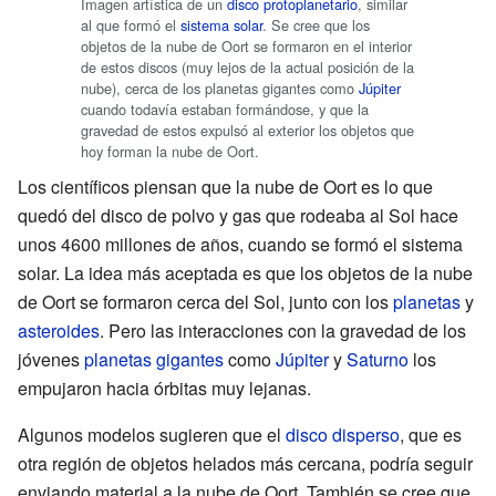
Imagen artística de un
disco protoplanetario
, similar
al que formó el
sistema solar
. Se cree que los
objetos de la nube de Oort se formaron en el interior
de estos discos (muy lejos de la actual posición de la
nube), cerca de los planetas gigantes como
Júpiter
cuando todavía estaban formándose, y que la
gravedad de estos expulsó al exterior los objetos que
hoy forman la nube de Oort.
Los científicos piensan que la nube de Oort es lo que
quedó del disco de polvo y gas que rodeaba al Sol hace
unos 4600 millones de años, cuando se formó el sistema
solar. La idea más aceptada es que los objetos de la nube
de Oort se formaron cerca del Sol, junto con los
planetas
y
asteroides
. Pero las interacciones con la gravedad de los
jóvenes
planetas gigantes
como
Júpiter
y
Saturno
los
empujaron hacia órbitas muy lejanas.
Algunos modelos sugieren que el
disco disperso
, que es
otra región de objetos helados más cercana, podría seguir
enviando material a la nube de Oort. También se cree que