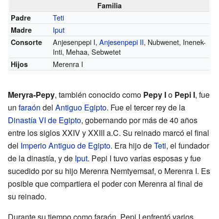
Familia
Teti
Padre
Iput
Madre
Anjesenpepi I,
Anjesenpepi II
, Nubwenet, Inenek-
Consorte
Inti, Mehaa, Sebwetet
Merenra I
Hijos
Meryra-Pepy
, también conocido como
Pepy I
o
Pepi I
, fue
un
faraón
del
Antiguo Egipto
. Fue el tercer rey de la
Dinastía VI de Egipto
, gobernando por más de 40 años
entre los siglos XXIV y XXIII a.C. Su reinado marcó el final
del
Imperio Antiguo de Egipto
. Era hijo de
Teti
, el fundador
de la dinastía, y de
Iput
. Pepi I tuvo varias esposas y fue
sucedido por su hijo Merenra Nemtyemsaf, o Merenra I. Es
posible que compartiera el poder con Merenra al final de
su reinado.
Durante su tiempo como faraón, Pepi I enfrentó varios