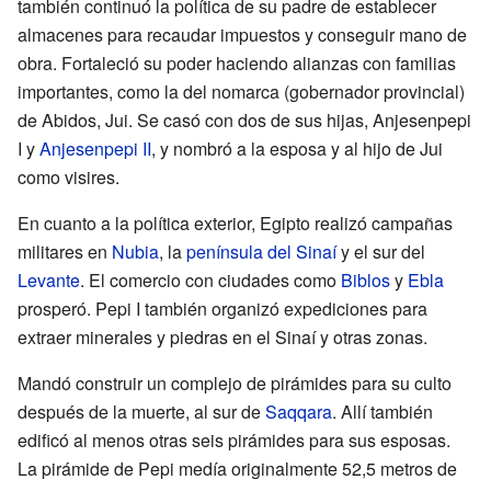
también continuó la política de su padre de establecer
almacenes para recaudar impuestos y conseguir mano de
obra. Fortaleció su poder haciendo alianzas con familias
importantes, como la del nomarca (gobernador provincial)
de Abidos, Jui. Se casó con dos de sus hijas, Anjesenpepi
I y
Anjesenpepi II
, y nombró a la esposa y al hijo de Jui
como visires.
En cuanto a la política exterior, Egipto realizó campañas
militares en
Nubia
, la
península del Sinaí
y el sur del
Levante
. El comercio con ciudades como
Biblos
y
Ebla
prosperó. Pepi I también organizó expediciones para
extraer minerales y piedras en el Sinaí y otras zonas.
Mandó construir un complejo de pirámides para su culto
después de la muerte, al sur de
Saqqara
. Allí también
edificó al menos otras seis pirámides para sus esposas.
La pirámide de Pepi medía originalmente 52,5 metros de