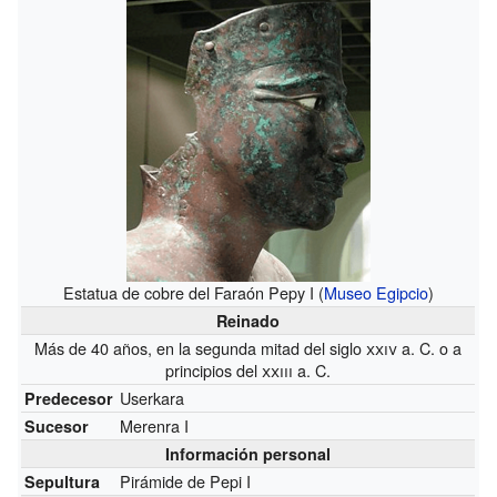
Estatua de cobre del Faraón Pepy I (
Museo Egipcio
)
Reinado
Más de 40 años, en la segunda mitad del siglo
xxiv
a. C. o a
principios del
xxiii
a. C.
Userkara
Predecesor
Merenra I
Sucesor
Información personal
Pirámide de Pepi I
Sepultura