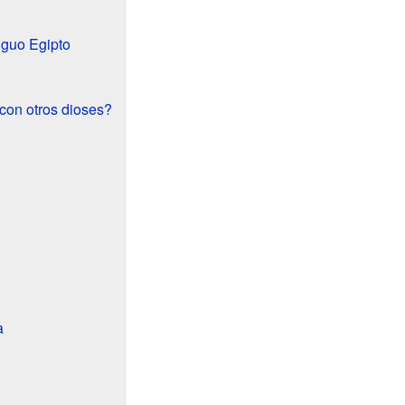
?
iguo Egipto
con otros dioses?
a