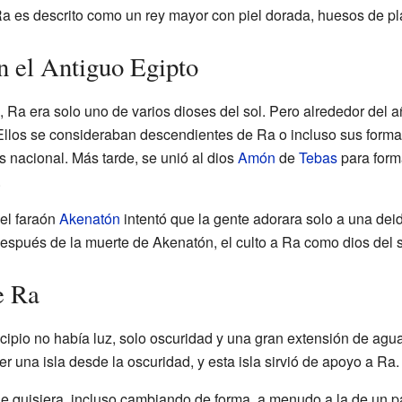
Ra es descrito como un rey mayor con piel dorada, huesos de pl
n el Antiguo Egipto
, Ra era solo uno de varios dioses del sol. Pero alrededor del a
 Ellos se consideraban descendientes de Ra o incluso sus forma
 nacional. Más tarde, se unió al dios
Amón
de
Tebas
para for
.
el faraón
Akenatón
intentó que la gente adorara solo a una dei
después de la muerte de Akenatón, el culto a Ra como dios del s
e Ra
cipio no había luz, solo oscuridad y una gran extensión de ag
r una isla desde la oscuridad, y esta isla sirvió de apoyo a Ra.
que quisiera, incluso cambiando de forma, a menudo a la de un 