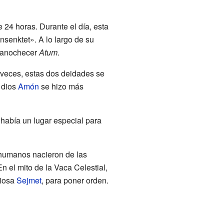
e 24 horas. Durante el día, esta
senktet». A lo largo de su
 anochecer
Atum
.
 veces, estas dos deidades se
 dios
Amón
se hizo más
í había un lugar especial para
 humanos nacieron de las
n el mito de la Vaca Celestial,
diosa
Sejmet
, para poner orden.