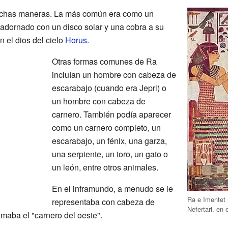
uchas maneras. La más común era como un
adornado con un disco solar y una cobra a su
 el dios del cielo
Horus
.
Otras formas comunes de Ra
incluían un hombre con cabeza de
escarabajo (cuando era Jepri) o
un hombre con cabeza de
carnero. También podía aparecer
como un carnero completo, un
escarabajo, un fénix, una garza,
una serpiente, un toro, un gato o
un león, entre otros animales.
En el inframundo, a menudo se le
Ra e Imentet 
representaba con cabeza de
Nefertari, en e
amaba el "carnero del oeste".