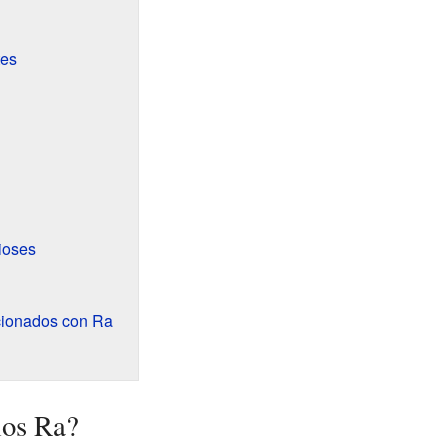
tes
ioses
cionados con Ra
ios Ra?