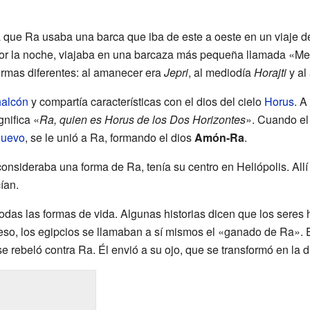
eía que Ra usaba una barca que iba de este a oeste en un viaje d
or la noche, viajaba en una barcaza más pequeña llamada «Men
ormas diferentes: al amanecer era
Jepri
, al mediodía
Horajti
y al
halcón
y compartía características con el dios del cielo
Horus
. A
gnifica «
Ra, quien es Horus de los Dos Horizontes
». Cuando el
Nuevo
, se le unió a Ra, formando el dios
Amón-Ra
.
 consideraba una forma de Ra, tenía su centro en Heliópolis. All
ían.
odas las formas de vida. Algunas historias dicen que los seres
eso, los egipcios se llamaban a sí mismos el «ganado de Ra». E
 rebeló contra Ra. Él envió a su ojo, que se transformó en la 