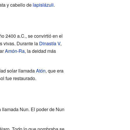
ata y cabello de
lapislázuli
.
ño 2400 a.C., se convirtió en el
s vivas. Durante la
Dinastía V
,
mar
Amón-Ra
, la deidad más
dad solar llamada
Atón
, que era
ol fue restaurado.
ua llamada Nun. El poder de Nun
pájaro. Todo lo que nombraba se