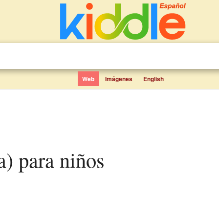
Web
Imágenes
English
ía) para niños