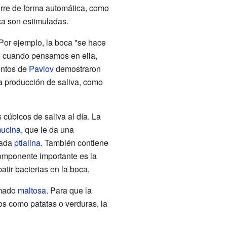
urre de forma automática, como
oca son estimuladas.
Por ejemplo, la boca "se hace
 cuando pensamos en ella,
entos de
Pavlov
demostraron
a producción de saliva, como
cúbicos de saliva al día. La
ucina
, que le da una
mada
ptialina
. También contiene
omponente importante es la
tir bacterias en la boca.
mado
maltosa
. Para que la
os como patatas o verduras, la