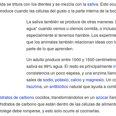
a se tritura con los dientes y se mezcla con la
saliva
. Esto oc
 produce cuando las células del gusto o la parte interna de la b
La saliva también se produce de otras maneras. 
agua" cuando vemos u olemos comida, o incluso
especialmente si tenemos hambre. Los experim
que los animales también relacionan ideas con l
parte de lo que aprenden.
Un adulto produce entre 1000 y 1500 centímetros 
saliva es 99% agua. El resto es principalmente
m
consistencia un poco espesa, y una enzima lla
sales de
sodio
,
potasio
,
calcio
y
magnesio
. Un c
lisozima
, un
antibiótico
natural que ayuda a comba
idratos de carbono
cocidos, transformándolos en un
azúcar
lla
hidratos de carbono que están dentro de las células de aliment
rotege debe romperse, y esto solo ocurre al cocinarlas.