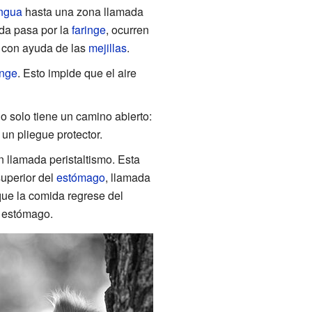
ngua
hasta una zona llamada
ida pasa por la
faringe
, ocurren
, con ayuda de las
mejillas
.
inge
. Esto impide que el aire
io solo tiene un camino abierto:
un pliegue protector.
n llamada peristaltismo. Esta
superior del
estómago
, llamada
que la comida regrese del
l estómago.