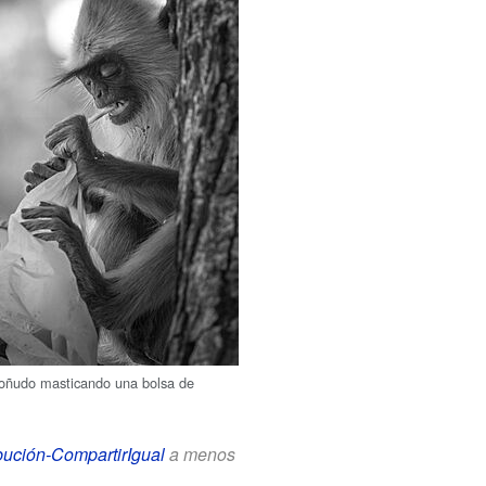
moñudo masticando una bolsa de
bución-CompartirIgual
a menos