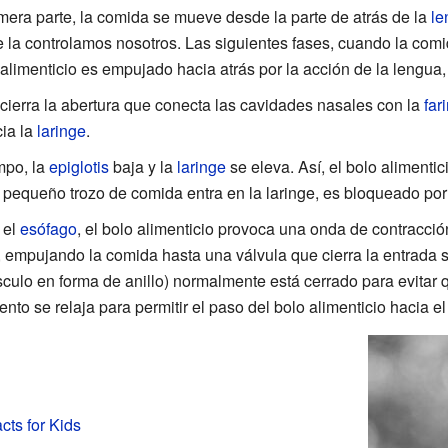
mera parte, la comida se mueve desde la parte de atrás de la
le
se la controlamos nosotros. Las siguientes fases, cuando la com
 alimenticio es empujado hacia atrás por la acción de la lengua
cierra la abertura que conecta las cavidades nasales con la
far
cia la
laringe
.
mpo, la
epiglotis
baja y la
laringe
se eleva. Así, el bolo alimentic
n pequeño trozo de comida entra en la laringe, es bloqueado por 
 el
esófago
, el bolo alimenticio provoca una onda de contracció
, empujando la comida hasta una válvula que cierra la entrada 
ulo en forma de anillo) normalmente está cerrado para evitar 
to se relaja para permitir el paso del bolo alimenticio hacia e
ts for Kids