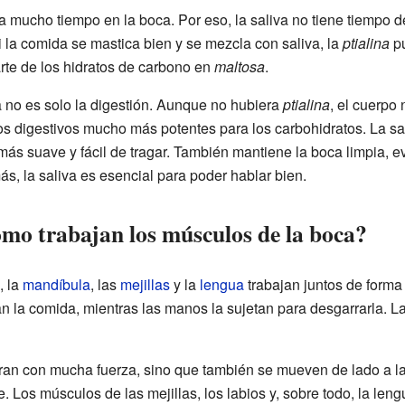
 mucho tiempo en la boca. Por eso, la saliva no tiene tiempo d
si la comida se mastica bien y se mezcla con saliva, la
ptialina
pu
arte de los hidratos de carbono en
maltosa
.
va no es solo la digestión. Aunque no hubiera
ptialina
, el cuerpo 
s digestivos mucho más potentes para los carbohidratos. La sal
ás suave y fácil de tragar. También mantiene la boca limpia, 
s, la saliva es esencial para poder hablar bien.
mo trabajan los músculos de la boca?
, la
mandíbula
, las
mejillas
y la
lengua
trabajan juntos de forma
an la comida, mientras las manos la sujetan para desgarrarla. La 
ran con mucha fuerza, sino que también se mueven de lado a la
 Los músculos de las mejillas, los labios y, sobre todo, la le