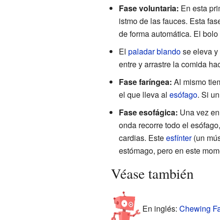
Fase voluntaria:
En esta pri
istmo de las fauces. Esta fa
de forma automática. El bolo
El
paladar blando
se eleva y 
entre y arrastre la comida ha
Fase faríngea:
Al mismo tie
el que lleva al
esófago
. Si u
Fase esofágica:
Una vez en
onda recorre todo el esófago
cardias. Este
esfínter
(un músc
estómago, pero en este momen
Véase también
En inglés:
Chewing Fac