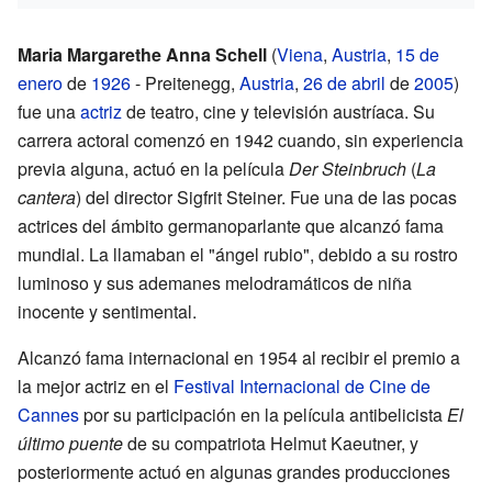
Maria Margarethe Anna Schell
(
Viena
,
Austria
,
15 de
enero
de
1926
- Preitenegg,
Austria
,
26 de abril
de
2005
)
fue una
actriz
de teatro, cine y televisión austríaca. Su
carrera actoral comenzó en 1942 cuando, sin experiencia
previa alguna, actuó en la película
Der Steinbruch
(
La
cantera
) del director Sigfrit Steiner. Fue una de las pocas
actrices del ámbito germanoparlante que alcanzó fama
mundial. La llamaban el "ángel rubio", debido a su rostro
luminoso y sus ademanes melodramáticos de niña
inocente y sentimental.
Alcanzó fama internacional en 1954 al recibir el premio a
la mejor actriz en el
Festival Internacional de Cine de
Cannes
por su participación en la película antibelicista
El
último puente
de su compatriota Helmut Kaeutner, y
posteriormente actuó en algunas grandes producciones