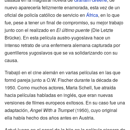
nuevo aparecería felizmente enamorada, esta vez de un
oficial de policía católico de servicio en
África
, en lo que
fue, pese a tener un final de compromiso, su mejor trabajo
junto con el realizado en
El último puente
(Die Letzte
Brücke). En esta película austro-yugoslava hace un
intenso retrato de una enfermera alemana capturada por
guerrilleros yugoslavos que se va solidarizando con su
causa.
Trabajó en el cine alemán en varias películas en las que
formó pareja junto a O.W. Fischer durante la década de
1950. Como muchos actores, Maria Schell, fue atraída
hacia películas habladas en inglés, que eran nuevas
versiones de filmes europeos exitosos. En su caso fue una
adaptación,
Angel With a Trumpet
(1950), cuyo original
ella había hecho dos años antes en Austria.
Actuó luego en el papel de la hija en la película pionera de