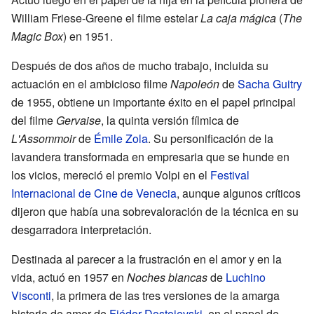
William Friese-Greene el filme estelar
La caja mágica
(
The
Magic Box
) en 1951.
Después de dos años de mucho trabajo, incluida su
actuación en el ambicioso filme
Napoleón
de
Sacha Guitry
de 1955, obtiene un importante éxito en el papel principal
del filme
Gervaise
, la quinta versión fílmica de
L'Assommoir
de
Émile Zola
. Su personificación de la
lavandera transformada en empresaria que se hunde en
los vicios, mereció el premio Volpi en el
Festival
Internacional de Cine de Venecia
, aunque algunos críticos
dijeron que había una sobrevaloración de la técnica en su
desgarradora interpretación.
Destinada al parecer a la frustración en el amor y en la
vida, actuó en 1957 en
Noches blancas
de
Luchino
Visconti
, la primera de las tres versiones de la amarga
historia de amor de
Fiódor Dostoievski
, en el papel de