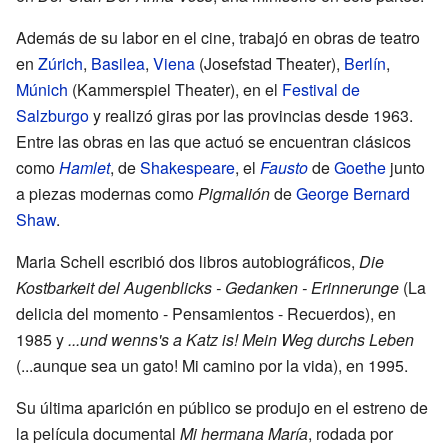
Además de su labor en el cine, trabajó en obras de teatro
en
Zúrich
,
Basilea
,
Viena
(Josefstad Theater),
Berlín
,
Múnich
(Kammerspiel Theater), en el
Festival de
Salzburgo
y realizó giras por las provincias desde 1963.
Entre las obras en las que actuó se encuentran clásicos
como
Hamlet
, de
Shakespeare
, el
Fausto
de
Goethe
junto
a piezas modernas como
Pigmalión
de
George Bernard
Shaw
.
Maria Schell escribió dos libros autobiográficos,
Die
Kostbarkeit del Augenblicks - Gedanken - Erinnerunge
(La
delicia del momento - Pensamientos - Recuerdos), en
1985 y
...und wenns's a Katz is! Mein Weg durchs Leben
(...aunque sea un gato! Mi camino por la vida), en 1995.
Su última aparición en público se produjo en el estreno de
la película documental
Mi hermana María
, rodada por