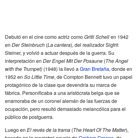
Debutó en el cine como actriz como
Gritli Schell
en 1942
en
Der Steinbruch
(
La cantera
), del realizador Sigfrit
Steiner, y volvió a actuar después de la guerra. Su
interpretación en
Der Engel Mit Der Posaune
(
The Angel
with the Trumpet)
(1948) la llevó a
Gran Bretaña
, donde en
1952 en
So Little Time
, de Compton Bennett tuvo un papel
protagónico de la clase que devendría su marca de
fábrica. Personificaba a una aristócrata belga que se
enamoraba de un coronel alemán de las fuerzas de
ocupación, pero resultó demasiado melancólica para el
público de postguerra.
Luego en
El revés de la trama
(
The Heart Of The Matter
),
basada en la magistral novela de
Graham Greene
, de