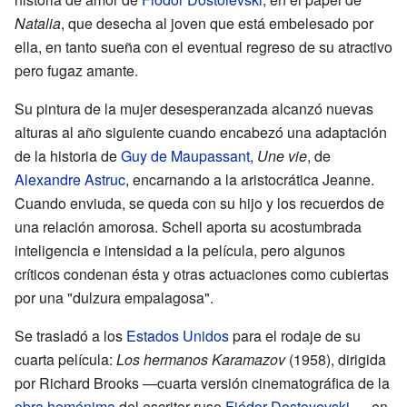
Natalia
, que desecha al joven que está embelesado por
ella, en tanto sueña con el eventual regreso de su atractivo
pero fugaz amante.
Su pintura de la mujer desesperanzada alcanzó nuevas
alturas al año siguiente cuando encabezó una adaptación
de la historia de
Guy de Maupassant
,
Une vie
, de
Alexandre Astruc
, encarnando a la aristocrática Jeanne.
Cuando enviuda, se queda con su hijo y los recuerdos de
una relación amorosa. Schell aporta su acostumbrada
inteligencia e intensidad a la película, pero algunos
críticos condenan ésta y otras actuaciones como cubiertas
por una "dulzura empalagosa".
Se trasladó a los
Estados Unidos
para el rodaje de su
cuarta película:
Los hermanos Karamazov
(1958), dirigida
por Richard Brooks —cuarta versión cinematográfica de la
obra homónima
del escritor ruso
Fiódor Dostoyevski
—, en