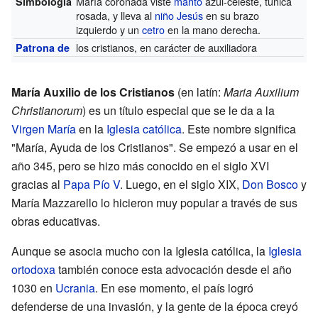
María coronada viste
manto
azul-celeste, túnica
Simbología
rosada, y lleva al
niño Jesús
en su brazo
izquierdo y un
cetro
en la mano derecha.
los cristianos, en carácter de auxiliadora
Patrona de
María Auxilio de los Cristianos
(en latín:
Maria Auxilium
Christianorum
) es un título especial que se le da a la
Virgen María
en la
Iglesia católica
. Este nombre significa
"María, Ayuda de los Cristianos". Se empezó a usar en el
año 345, pero se hizo más conocido en el siglo XVI
gracias al
Papa
Pío V
. Luego, en el siglo XIX,
Don Bosco
y
María Mazzarello lo hicieron muy popular a través de sus
obras educativas.
Aunque se asocia mucho con la Iglesia católica, la
Iglesia
ortodoxa
también conoce esta advocación desde el año
1030 en
Ucrania
. En ese momento, el país logró
defenderse de una invasión, y la gente de la época creyó