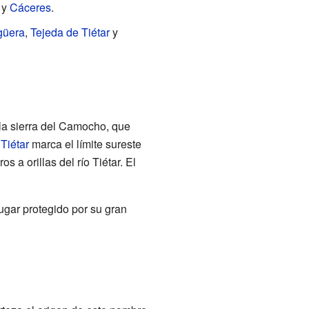
y
Cáceres
.
güera
,
Tejeda de Tiétar
y
 la sierra del Camocho, que
 Tiétar
marca el límite sureste
s a orillas del río Tiétar. El
lugar protegido por su gran