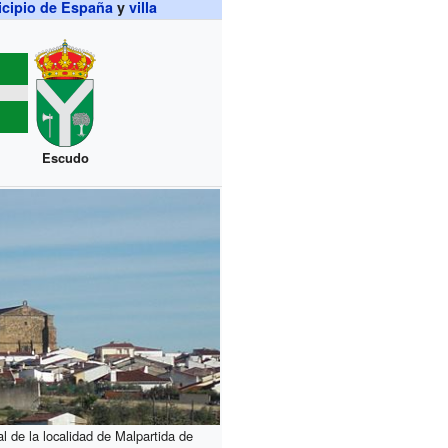
cipio de España
y
villa
Escudo
l de la localidad de Malpartida de