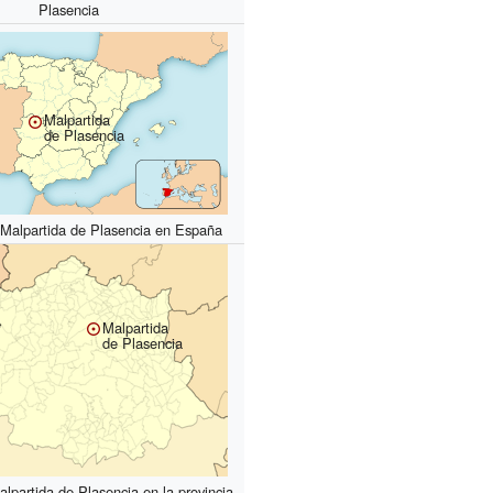
Plasencia
Malpartida
de Plasencia
 Malpartida de Plasencia en España
Malpartida
de Plasencia
lpartida de Plasencia en la provincia