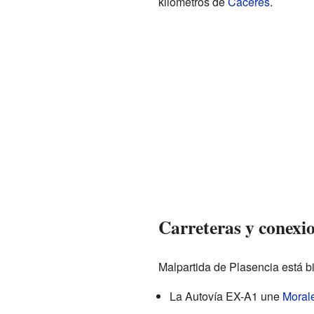
kilómetros de
Cáceres
.
Carreteras y conexi
Malpartida de Plasencia está bi
La Autovía EX-A1 une
Moral