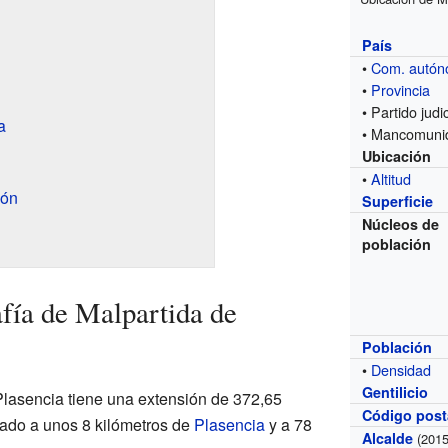
País
•
Com. autó
•
Provincia
• Partido judic
a
• Mancomuni
Ubicación
•
Altitud
ión
Superficie
Núcleos de
población
fía de Malpartida de
Población
•
Densidad
Gentilicio
Plasencia tiene una extensión de 372,65
Código post
uado a unos 8 kilómetros de
Plasencia
y a 78
Alcalde
(2015