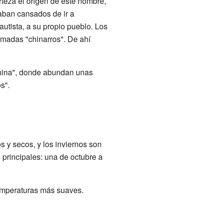
teza el origen de este nombre,
aban cansados de ir a
autista, a su propio pueblo. Los
amadas "chinarros". De ahí
China", donde abundan unas
s".
s y secos, y los inviernos son
 principales: una de octubre a
temperaturas más suaves.