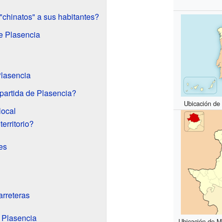
"chinatos" a sus habitantes?
e Plasencia
Plasencia
partida de Plasencia?
Ubicación de
local
erritorio?
es
arreteras
 Plasencia
Ubicación de Ma