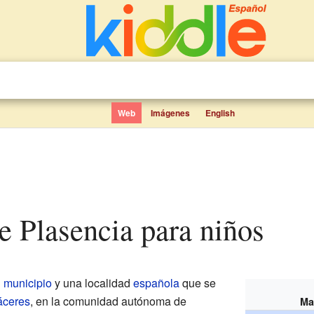
Web
Imágenes
English
de Plasencia para niños
n
municipio
y una localidad
española
que se
áceres
, en la comunidad autónoma de
Ma