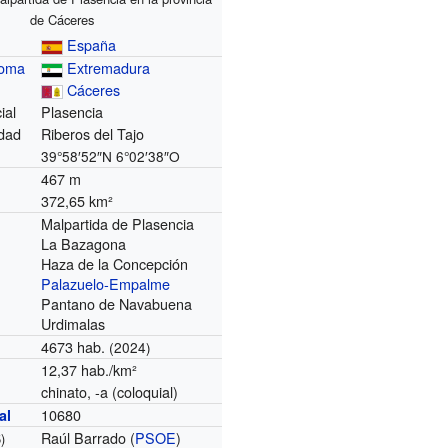
de Cáceres
España
noma
Extremadura
Cáceres
ial
Plasencia
dad
Riberos del Tajo
39°58′52″N
6°02′38″O
467 m
372,65 km²
Malpartida de Plasencia
La Bazagona
Haza de la Concepción
Palazuelo-Empalme
Pantano de Navabuena
Urdimalas
4673 hab.
(2024)
12,37 hab./km²
chinato, -a (coloquial)
10680
al
Raúl Barrado (
PSOE
)
)