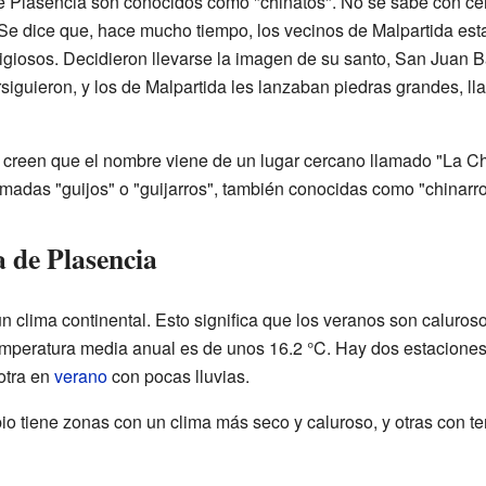
e Plasencia son conocidos como "chinatos". No se sabe con cer
Se dice que, hace mucho tiempo, los vecinos de Malpartida est
ligiosos. Decidieron llevarse la imagen de su santo, San Juan B
siguieron, y los de Malpartida les lanzaban piedras grandes, ll
 creen que el nombre viene de un lugar cercano llamado "La 
madas "guijos" o "guijarros", también conocidas como "chinarro
 de Plasencia
n clima continental. Esto significa que los veranos son caluroso
temperatura media anual es de unos 16.2 °C. Hay dos estaciones
 otra en
verano
con pocas lluvias.
io tiene zonas con un clima más seco y caluroso, y otras con 