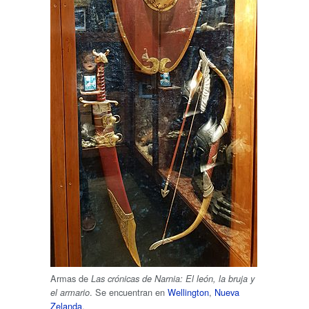
Armas de
Las crónicas de Narnia: El león, la bruja y
. Se encuentran en
Wellington
,
Nueva
el armario
Zelanda
.