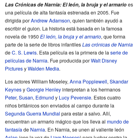
Las Crónicas de Narnia: El león, la bruja y el armario
es
una película de alta fantasía estrenada en 2005. Fue
dirigida por
Andrew Adamson
, quien también ayudó a
escribir el guion. La historia está basada en la famosa
novela de 1950
El león, la bruja y el armario
, que forma
parte de la serie de libros infantiles
Las crónicas de Narnia
de
C. S. Lewis
. Esta película es la primera de la
serie de
películas de Narnia
. Fue producida por
Walt Disney
Pictures
y
Walden Media
.
Los actores William Moseley,
Anna Popplewell
,
Skandar
Keynes
y
Georgie Henley
interpretan a los hermanos
Peter
,
Susan
,
Edmund
y
Lucy Pevensie
. Estos cuatro
niños británicos son enviados al campo durante la
Segunda Guerra Mundial
para estar a salvo. Allí,
encuentran un armario mágico que los lleva al
mundo de
fantasía
de
Narnia
. En Narnia, se unen al valiente león
Aslan
(con la voz de
Liam Neeson
) para luchar contra la