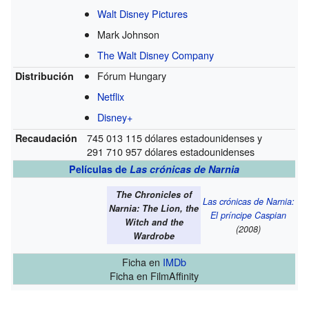
Walt Disney Pictures
Mark Johnson
The Walt Disney Company
Fórum Hungary
Distribución
Netflix
Disney+
745 013 115 dólares estadounidenses y
Recaudación
291 710 957 dólares estadounidenses
Películas de
Las crónicas de Narnia
The Chronicles of
Las crónicas de Narnia:
Narnia: The Lion, the
El príncipe Caspian
Witch and the
(2008)
Wardrobe
Ficha
en
IMDb
Ficha
en FilmAffinity