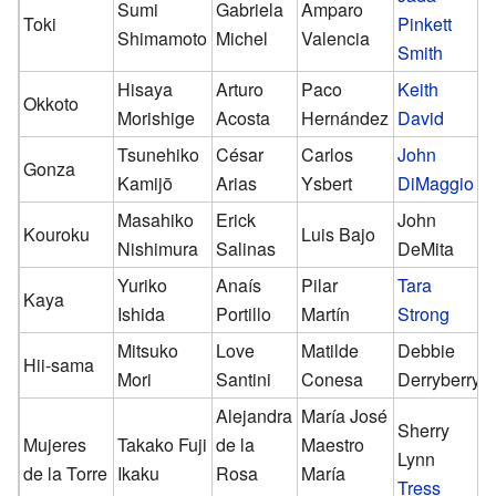
Sumi
Gabriela
Amparo
Toki
Pinkett
Shimamoto
Michel
Valencia
Smith
Hisaya
Arturo
Paco
Keith
Okkoto
Morishige
Acosta
Hernández
David
Tsunehiko
César
Carlos
John
Gonza
Kamijō
Arias
Ysbert
DiMaggio
Masahiko
Erick
John
Kouroku
Luis Bajo
Nishimura
Salinas
DeMita
Yuriko
Anaís
Pilar
Tara
Kaya
Ishida
Portillo
Martín
Strong
Mitsuko
Love
Matilde
Debbie
Hii-sama
Mori
Santini
Conesa
Derryberry
Alejandra
María José
Sherry
Mujeres
Takako Fuji
de la
Maestro
Lynn
de la Torre
Ikaku
Rosa
María
Tress