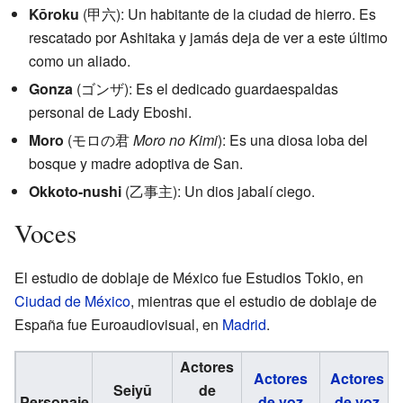
Kōroku
(
甲六
)
: Un habitante de la ciudad de hierro. Es
rescatado por Ashitaka y jamás deja de ver a este último
como un aliado.
Gonza
(
ゴンザ
)
: Es el dedicado guardaespaldas
personal de Lady Eboshi.
Moro
(
モロの君
Moro no Kimi
)
: Es una diosa loba del
bosque y madre adoptiva de San.
Okkoto-nushi
(
乙事主
)
: Un dios jabalí ciego.
Voces
El estudio de doblaje de México fue Estudios Tokio, en
Ciudad de México
, mientras que el estudio de doblaje de
España fue Euroaudiovisual, en
Madrid
.
Actores
Actores
Actores
Seiyū
de
Personaje
de voz
de voz