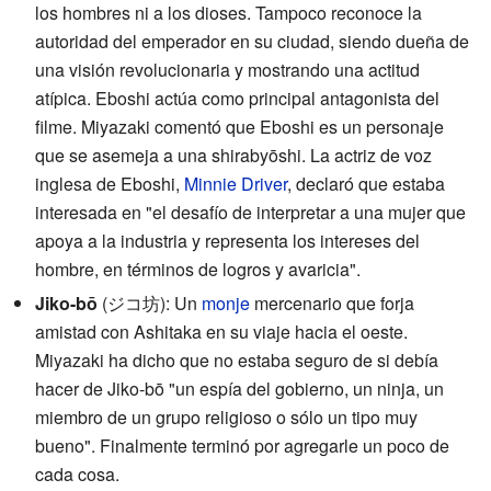
los hombres ni a los dioses. Tampoco reconoce la
autoridad del emperador en su ciudad, siendo dueña de
una visión revolucionaria y mostrando una actitud
atípica. Eboshi actúa como principal antagonista del
filme. Miyazaki comentó que Eboshi es un personaje
que se asemeja a una shirabyōshi. La actriz de voz
inglesa de Eboshi,
Minnie Driver
, declaró que estaba
interesada en "el desafío de interpretar a una mujer que
apoya a la industria y representa los intereses del
hombre, en términos de logros y avaricia".
Jiko-bō
(
ジコ坊
)
: Un
monje
mercenario que forja
amistad con Ashitaka en su viaje hacia el oeste.
Miyazaki ha dicho que no estaba seguro de si debía
hacer de Jiko-bō "un espía del gobierno, un ninja, un
miembro de un grupo religioso o sólo un tipo muy
bueno". Finalmente terminó por agregarle un poco de
cada cosa.