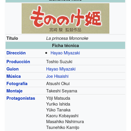
Título
La princesa Mononoke
Ficha técnica
Hayao Miyazaki
Dirección
Toshio Suzuki
Producción
Hayao Miyazaki
Guion
Joe Hisaishi
Música
Atsushi Okui
Fotografía
Takeshi Seyama
Montaje
Yōji Matsuda
Protagonistas
Yuriko Ishida
Yūko Tanaka
Kaoru Kobayashi
Masahiko Nishimura
Tsunehiko Kamijo