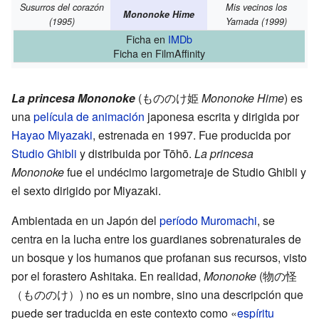
Susurros del corazón
Mis vecinos los
Mononoke Hime
(1995)
Yamada
(1999)
Ficha
en
IMDb
Ficha
en FilmAffinity
La princesa Mononoke
(
もののけ姫
Mononoke Hime
)
es
una
película de animación
japonesa escrita y dirigida por
Hayao Miyazaki
, estrenada en 1997. Fue producida por
Studio Ghibli
y distribuida por Tōhō.
La princesa
Mononoke
fue el undécimo largometraje de Studio Ghibli y
el sexto dirigido por Miyazaki.
Ambientada en un Japón del
período Muromachi
, se
centra en la lucha entre los guardianes sobrenaturales de
un bosque y los humanos que profanan sus recursos, visto
por el forastero Ashitaka. En realidad,
Mononoke
(
物の怪
（もののけ）
)
no es un nombre, sino una descripción que
puede ser traducida en este contexto como «
espíritu