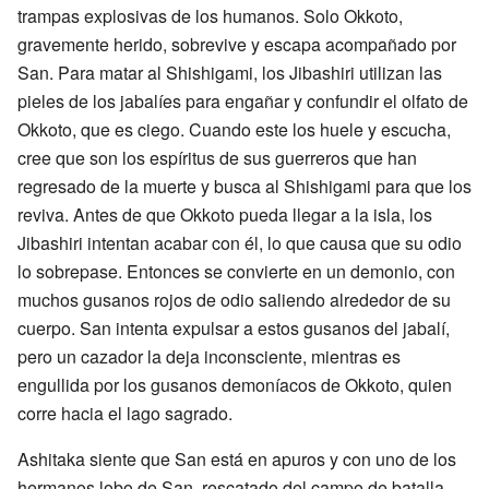
trampas explosivas de los humanos. Solo Okkoto,
gravemente herido, sobrevive y escapa acompañado por
San. Para matar al Shishigami, los Jibashiri utilizan las
pieles de los jabalíes para engañar y confundir el olfato de
Okkoto, que es ciego. Cuando este los huele y escucha,
cree que son los espíritus de sus guerreros que han
regresado de la muerte y busca al Shishigami para que los
reviva. Antes de que Okkoto pueda llegar a la isla, los
Jibashiri intentan acabar con él, lo que causa que su odio
lo sobrepase. Entonces se convierte en un demonio, con
muchos gusanos rojos de odio saliendo alrededor de su
cuerpo. San intenta expulsar a estos gusanos del jabalí,
pero un cazador la deja inconsciente, mientras es
engullida por los gusanos demoníacos de Okkoto, quien
corre hacia el lago sagrado.
Ashitaka siente que San está en apuros y con uno de los
hermanos lobo de San, rescatado del campo de batalla,