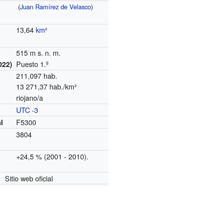
(
Juan Ramírez de Velasco
)
13,64
km²
515 m s. n. m.
Puesto 1.º
022)
211,097 hab.
13 271,37 hab./km²
riojano/a
UTC -3
o
F5300
l
3804
+24,5 % (2001 - 2010).
Sitio web oficial