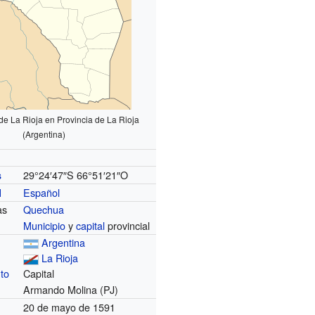
de La Rioja en Provincia de La Rioja
(Argentina)
29°24′47″S
66°51′21″O
s
Español
l
as
Quechua
Municipio
y
capital
provincial
Argentina
La Rioja
to
Capital
Armando Molina (PJ)
20 de mayo de 1591