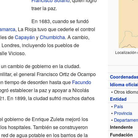
Francisco Solano
, quien logró
traer la paz.
En 1683, cuando se fundó
tamarca
, La Rioja tuvo que cederle el control
lles de
Capayán
y
Chumbicha
. A cambio,
a Londres, incluyendo los pueblos de
valle Vicioso.
Localización 
 un cambio de gobierno en la ciudad.
litar, el general Francisco Ortiz de Ocampo
Coordenada
un tiempo de desorden hasta que
Facundo
Idioma oficia
 logró establecer la paz y apoyar a Nicolás
• Otros idiom
1. En 1899, la ciudad sufrió muchos daños
Entidad
•
País
•
Provincia
l gobierno de Enrique Zuleta mejoró los
•
Departamen
 los hospitales. También se construyeron
Intendente
red de agua potable en los barrios de la
Fundación