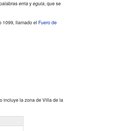
 palabras
erria
y
eguia
, que se
o 1099, llamado el
Fuero de
 incluye la zona de Villa de la