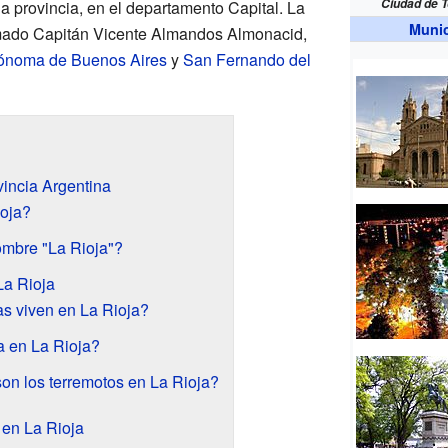
Ciudad de T
la provincia, en el departamento Capital. La
Munic
amado Capitán Vicente Almandos Almonacid,
tónoma de Buenos Aires
y
San Fernando del
vincia Argentina
oja?
ombre "La Rioja"?
La Rioja
s viven en La Rioja?
a en La Rioja?
on los terremotos en La Rioja?
 en La Rioja