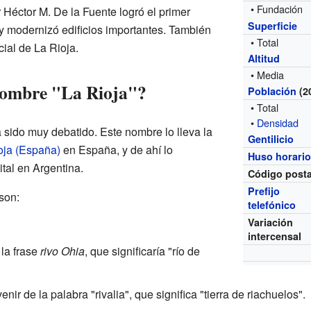
• Fundación
 Héctor M. De la Fuente logró el primer
Superficie
 y modernizó edificios importantes. También
• Total
cial de La Rioja.
Altitud
• Media
nombre "La Rioja"?
Población
(2
• Total
•
Densidad
 sido muy debatido. Este nombre lo lleva la
Gentilicio
oja (España)
en España, y de ahí lo
Huso horari
ital en Argentina.
Código posta
Prefijo
son:
telefónico
Variación
intercensal
 la frase
rivo Ohia
, que significaría "río de
ir de la palabra "rivalia", que significa "tierra de riachuelos".