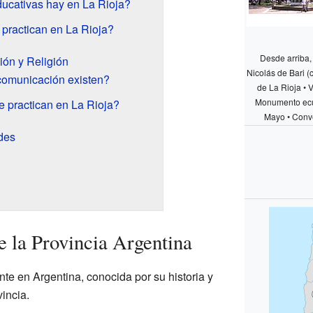
ucativas hay en La Rioja?
practican en La Rioja?
Desde arriba,
ón y Religión
Nicolás de Bari (
omunicación existen?
de La Rioja • V
Monumento ecue
e practican en La Rioja?
Mayo • Conv
des
e la Provincia Argentina
te en Argentina, conocida por su historia y
incia.