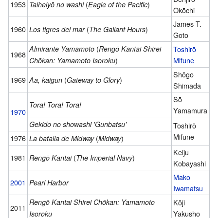
1953
(
)
Taiheiyō no washi
Eagle of the Pacific
Ōkōchi
James T.
1960
(
)
Los tigres del mar
The Gallant Hours
Goto
(
Almirante Yamamoto
Rengō Kantai Shirei
Toshirō
1968
)
Mifune
Chōkan: Yamamoto Isoroku
Shōgo
1969
(
)
Aa, kaigun
Gateway to Glory
Shimada
Sō
Tora! Tora! Tora!
Yamamura
1970
Gekido no showashi 'Gunbatsu'
Toshirō
Mifune
1976
(
)
La batalla de Midway
Midway
Keiju
1981
(
)
Rengō Kantai
The Imperial Navy
Kobayashi
Mako
2001
Pearl Harbor
Iwamatsu
Rengō Kantai Shirei Chōkan: Yamamoto
Kōji
2011
Yakusho
Isoroku