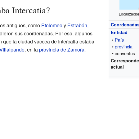
ba Intercatia?
Localizació
Coordenada
fos antiguos, como
Ptolomeo
y
Estrabón
,
Entidad
 dieron sus coordenadas. Por eso, algunos
•
País
n que la ciudad vaccea de Intercatia estaba
•
provincia
Villalpando
, en la
provincia de Zamora
,
• conventus
Corresponde
actual