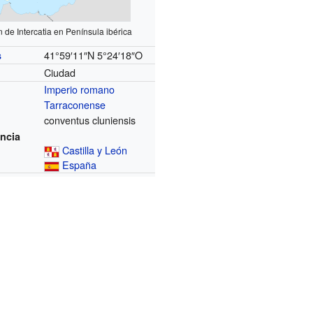
n de Intercatia en Península ibérica
41°59′11″N
5°24′18″O
s
Ciudad
Imperio romano
Tarraconense
conventus cluniensis
ncia
Castilla y León
España