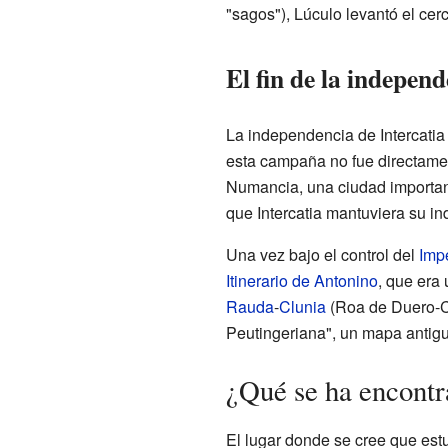
"sagos"), Lúculo levantó el cerco
El fin de la indepen
La independencia de Intercati
esta campaña no fue directament
Numancia, una ciudad important
que Intercatia mantuviera su in
Una vez bajo el control del
Imp
Itinerario de Antonino
, que era
Rauda
-
Clunia
(Roa de Duero-C
Peutingeriana", un mapa antigu
¿Qué se ha encontr
El lugar donde se cree que est