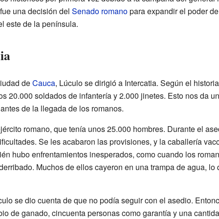
fue una decisión del
Senado romano
para expandir el poder d
l este de la península.
ia
ciudad de
Cauca
, Lúculo se dirigió a Intercatia. Según el histo
os 20.000 soldados de infantería y 2.000 jinetes. Esto nos da u
 antes de la llegada de los romanos.
ejército romano, que tenía unos 25.000 hombres. Durante el as
icultades. Se les acabaron las provisiones, y la caballería vac
én hubo enfrentamientos inesperados, como cuando los romanos
 derribado. Muchos de ellos cayeron en una trampa de agua, lo
culo se dio cuenta de que no podía seguir con el asedio. Entonc
mbio de ganado, cincuenta personas como garantía y una canti