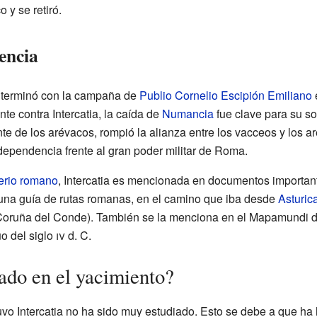
 y se retiró.
dencia
a terminó con la campaña de
Publio Cornelio Escipión Emiliano
e contra Intercatia, la caída de
Numancia
fue clave para su so
e de los arévacos, rompió la alianza entre los vacceos y los a
dependencia frente al gran poder militar de Roma.
erio romano
, Intercatia es mencionada en documentos importan
 una guía de rutas romanas, en el camino que iba desde
Asturic
oruña del Conde). También se la menciona en el Mapamundi de
o del siglo
iv
d. C.
ado en el yacimiento?
uvo Intercatia no ha sido muy estudiado. Esto se debe a que h