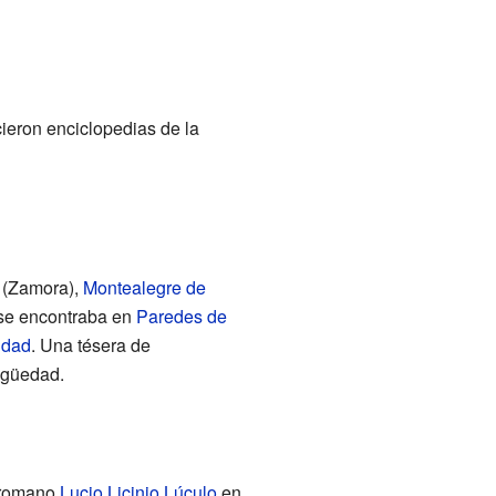
ieron enciclopedias de la
(Zamora),
Montealegre de
 se encontraba en
Paredes de
idad
. Una tésera de
igüedad.
l romano
Lucio Licinio Lúculo
en