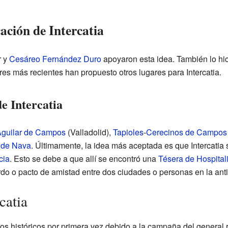
cación de Intercatia
r y
Cesáreo Fernández Duro
apoyaron esta idea. También lo hic
es más recientes han propuesto otros lugares para Intercatia.
de Intercatia
guilar de Campos
(Valladolid),
Tapioles
-
Cerecinos de Campos
 de Nava
. Últimamente, la idea más aceptada es que Intercatia
cia
. Esto se debe a que allí se encontró una
Tésera de Hospital
do o pacto de amistad entre dos ciudades o personas en la ant
catia
tros históricos por primera vez debido a la campaña del genera