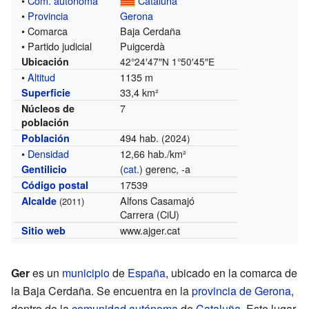
•
Com. autónoma
Cataluña
•
Provincia
Gerona
• Comarca
Baja Cerdaña
• Partido judicial
Puigcerdà
Ubicación
42°24′47″N
1°50′45″E
•
Altitud
1135 m
33,4 km²
Superficie
7
Núcleos de
población
494 hab.
Población
(2024)
•
Densidad
12,66 hab./km²
(
cat.
) gerenc, -a
Gentilicio
17539
Código postal
Alfons Casamajó
Alcalde
(2011)
Carrera (CiU)
www.ajger.cat
Sitio web
Ger
es un
municipio
de
España
, ubicado en la comarca de
la Baja Cerdaña. Se encuentra en la
provincia de Gerona
,
dentro de la
comunidad autónoma
de
Cataluña
. Este lugar