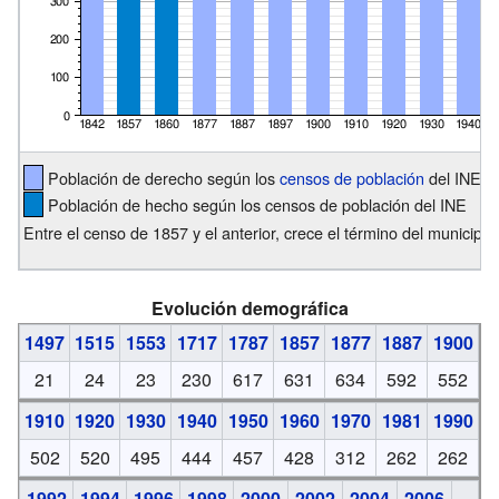
Población de derecho según los
censos de población
del INE
Población de hecho según los censos de población del INE
Entre el censo de 1857 y el anterior, crece el término del municipi
Evolución demográfica
1497
1515
1553
1717
1787
1857
1877
1887
1900
21
24
23
230
617
631
634
592
552
1910
1920
1930
1940
1950
1960
1970
1981
1990
502
520
495
444
457
428
312
262
262
1992
1994
1996
1998
2000
2002
2004
2006
-