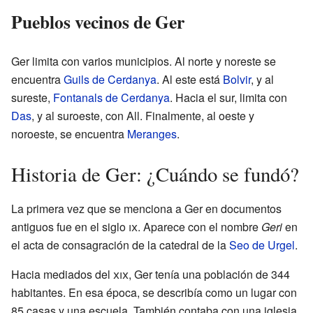
Pueblos vecinos de Ger
Ger limita con varios municipios. Al norte y noreste se
encuentra
Guils de Cerdanya
. Al este está
Bolvir
, y al
sureste,
Fontanals de Cerdanya
. Hacia el sur, limita con
Das
, y al suroeste, con All. Finalmente, al oeste y
noroeste, se encuentra
Meranges
.
Historia de Ger: ¿Cuándo se fundó?
La primera vez que se menciona a Ger en documentos
antiguos fue en el siglo
ix
. Aparece con el nombre
Geri
en
el acta de consagración de la catedral de la
Seo de Urgel
.
Hacia mediados del
xix
, Ger tenía una población de 344
habitantes. En esa época, se describía como un lugar con
85 casas y una escuela. También contaba con una iglesia