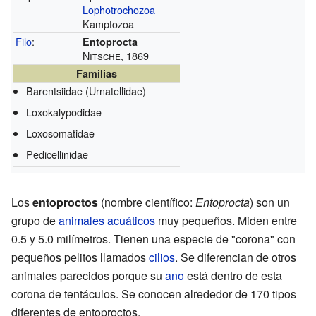
Lophotrochozoa
Kamptozoa
Filo
:
Entoprocta
Nitsche, 1869
Familias
Barentsiidae (Urnatellidae)
Loxokalypodidae
Loxosomatidae
Pedicellinidae
Los
entoproctos
(nombre científico:
Entoprocta
) son un
grupo de
animales acuáticos
muy pequeños. Miden entre
0.5 y 5.0 milímetros. Tienen una especie de "corona" con
pequeños pelitos llamados
cilios
. Se diferencian de otros
animales parecidos porque su
ano
está dentro de esta
corona de tentáculos. Se conocen alrededor de 170 tipos
diferentes de entoproctos.