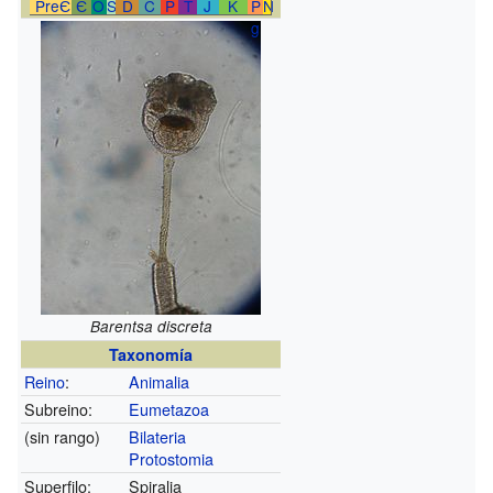
PreЄ
Є
O
S
D
C
P
T
J
K
P
N
g
Barentsa discreta
Taxonomía
Reino
:
Animalia
Subreino:
Eumetazoa
(sin rango)
Bilateria
Protostomia
Superfilo:
Spiralia