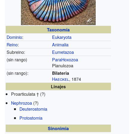
Taxonomía
Dominio
:
Eukaryota
Reino
:
Animalia
Subreino:
Eumetazoa
(sin rango)
ParaHoxozoa
Planulozoa
(sin rango):
Bilateria
Haeckel
, 1874
Linajes
Proarticulata † (?)
Nephrozoa
(?)
Deuterostomia
Protostomia
Sinonimia