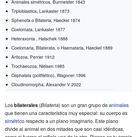
Animales simétricos, Burmeister 1843
Triploblastica, Lankaster 1873
Sphenota o Bilateria, Haeckel 1874
Coelomata, Lankaster 1877
Heteraxonia , Hatschek 1888
Coelomaria, Bilaterata, o Haemataria, Haeckel 1889
Artiozoa, Perrier 1912
Trochaeozoa, Nielsen 1985
Cephalata (polifilético), Wagoner 1996
Cloudinomorpha, Alexander V 2022
Los
bilaterales
(
Bilateria
) son un gran grupo de
animales
que tienen una característica muy especial: su cuerpo es
simétrico
respecto a un plano imaginario. Este plano
divide al animal en dos mitades que son casi idénticas,
como si fueran el reflejo una de la otra. Piensa en tu propio