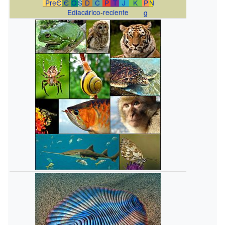
PreЄ
Є
O
S
D
C
P
T
J
K
P
N
Ediacárico
-
reciente
g