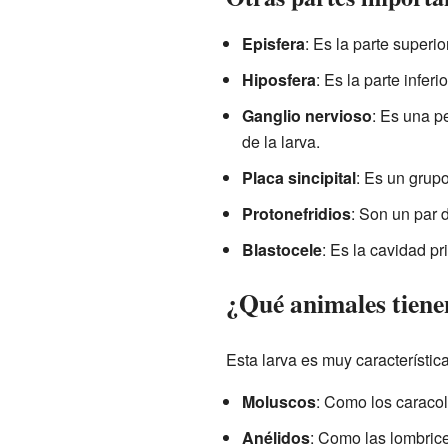
Episfera
: Es la parte superi
Hiposfera
: Es la parte infer
Ganglio nervioso
: Es una p
de la larva.
Placa sincipital
: Es un grupo
Protonefridios
: Son un par 
Blastocele
: Es la cavidad pr
¿Qué animales tiene
Esta larva es muy característic
Moluscos
: Como los caracol
Anélidos
: Como las lombrice