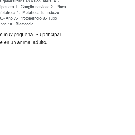
a generalizada en visión lateral A.-
iposfera 1.- Ganglio nervioso 2.- Placa
 Prototroca 4.- Metatroca 5.- Esbozo
.- Ano 7.- Protonefridio 8.- Tubo
Boca 10.- Blastocele
es muy pequeña. Su principal
e en un animal adulto.