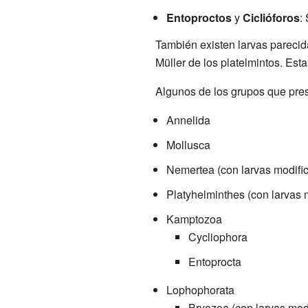
Entoproctos
y
Ciclióforos
:
También existen larvas parecidas
Müller de los platelmintos. Est
Algunos de los grupos que pres
Annelida
Mollusca
Nemertea (con larvas modifi
Platyhelminthes (con larvas 
Kamptozoa
Cycliophora
Entoprocta
Lophophorata
Bryozoa (con larvas mod