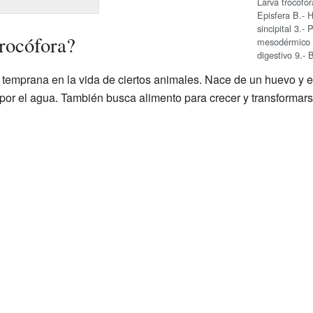
Larva trocófor
Episfera B.- H
sincipital 3.-
trocófora?
mesodérmico 6
digestivo 9.- 
e temprana en la vida de ciertos animales. Nace de un huevo y 
 por el agua. También busca alimento para crecer y transformars