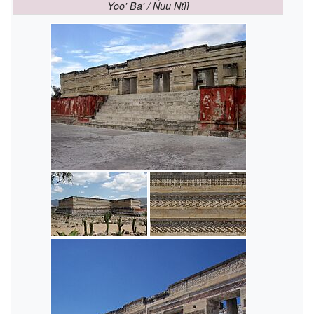
Yoo' Ba' / Ñuu Ntìì