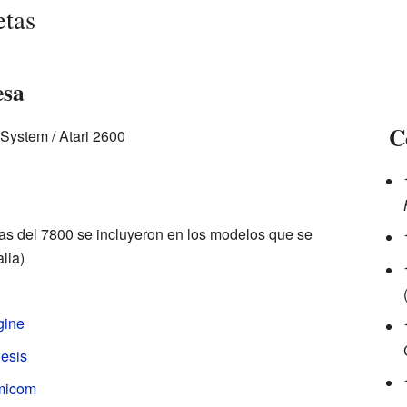
etas
esa
C
System / Atari 2600
as del 7800 se incluyeron en los modelos que se
lia)
gine
esis
micom