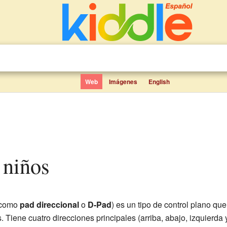
Web
Imágenes
English
a niños
 como
pad direccional
o
D-Pad
) es un tipo de control plano q
 Tiene cuatro direcciones principales (arriba, abajo, izquierda