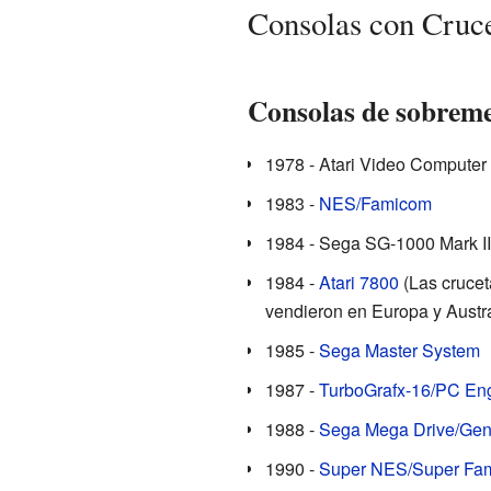
Consolas con Cruc
Consolas de sobrem
1978 - Atari Video Computer 
1983 -
NES/Famicom
1984 - Sega SG-1000 Mark II
1984 -
Atari 7800
(Las crucet
vendieron en Europa y Austra
1985 -
Sega Master System
1987 -
TurboGrafx-16/PC En
1988 -
Sega Mega Drive/Gen
1990 -
Super NES/Super Fa