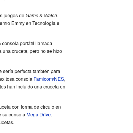
os juegos de
Game & Watch
.
Premio Emmy en Tecnología e
consola portátil llamada
una cruceta, pero no se hizo
e sería perfecta también para
a exitosa consola
Famicom
/
NES
,
es han incluido una cruceta en
ceta con forma de círculo en
de su consola
Mega Drive
.
ucetas.