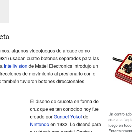
eta
emos, algunos videojuegos de arcade como
981) usaban cuatro botones separados para las
la
Intellivision
de Mattel Electronics introdujo un
direcciones de movimiento al presionarlo con el
es también tuvieron botones direccionales
El diseño de cruceta en forma de
cruz que es tan conocido hoy fue
Un controlad
creado por
Gunpei Yokoi
de
cruz a la izq
Nintendo
en 1982. Lo diseñó para
luego en todo
Entertainmen
su videojuego portátil
Donkey