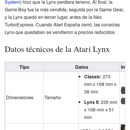
System
) hizo que la Lynx perdiera terreno. Al final, la
Game Boy fue la más vendida, seguida por la Game Gear,
y la Lynx quedó en tercer lugar, antes de la Nec
TurboExpress. Cuando Atari España cerró, las consolas
Lynx que quedaban se vendieron a precios reducidos.
Datos técnicos de la Atari Lynx
Tipo
Datos
Ima
Classic
: 273
mm x 108 mm x
38 mm
Dimensiones
Tamaño
Lynx II
: 235 mm
x 108 mm x 51
mm