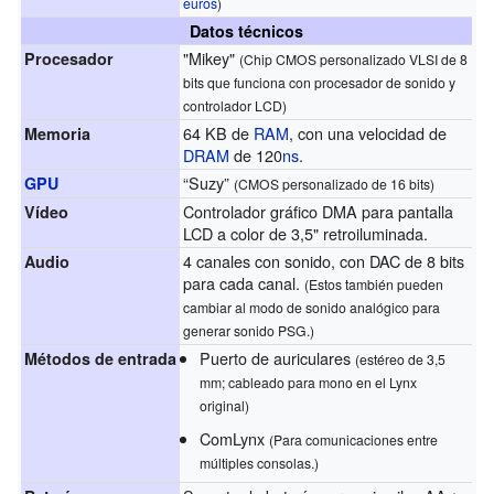
euros
)
Datos técnicos
"Mikey"
Procesador
(Chip CMOS personalizado VLSI de 8
bits que funciona con procesador de sonido y
controlador LCD)
64 KB de
RAM
, con una velocidad de
Memoria
DRAM
de 120
ns
.
“Suzy”
GPU
(CMOS personalizado de 16 bits)
Controlador gráfico DMA para pantalla
Vídeo
LCD a color de 3,5" retroiluminada.
4 canales con sonido, con DAC de 8 bits
Audio
para cada canal.
(Estos también pueden
cambiar al modo de sonido analógico para
generar sonido PSG.)
Puerto de auriculares
Métodos de entrada
(estéreo de 3,5
mm; cableado para mono en el Lynx
original)
ComLynx
(Para comunicaciones entre
múltiples consolas.)