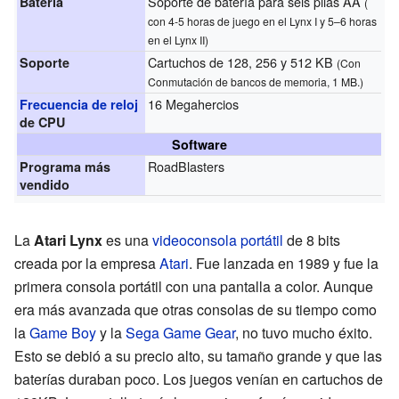
Soporte de batería para seis pilas AA
Batería
(
con 4-5 horas de juego en el Lynx I y 5–6 horas
en el Lynx II)
Cartuchos de 128, 256 y 512 KB
Soporte
(Con
Conmutación de bancos de memoria, 1 MB.)
16 Megahercios
Frecuencia de reloj
de CPU
Software
RoadBlasters
Programa más
vendido
La
Atari Lynx
es una
videoconsola portátil
de 8 bits
creada por la empresa
Atari
. Fue lanzada en 1989 y fue la
primera consola portátil con una pantalla a color. Aunque
era más avanzada que otras consolas de su tiempo como
la
Game Boy
y la
Sega Game Gear
, no tuvo mucho éxito.
Esto se debió a su precio alto, su tamaño grande y que las
baterías duraban poco. Los juegos venían en cartuchos de