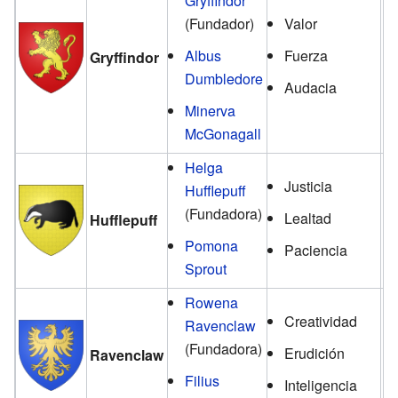
Gryffindor
(Fundador)
Valor
Ni
Albus
Fuerza
Gryffindor
D
Dumbledore
Audacia
Minerva
McGonagall
Helga
Justicia
Hufflepuff
El
(Fundadora)
Lealtad
Hufflepuff
G
Pomona
Paciencia
Sprout
Rowena
Creatividad
Ravenclaw
L
(Fundadora)
Erudición
Ravenclaw
Gr
Filius
Inteligencia