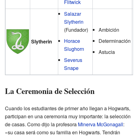
Flitwick
Salazar
Slytherin
(Fundador)
Ambición
El
Horace
Determinación
Slytherin
S
Slughorn
Astucia
Severus
Snape
La Ceremonia de Selección
Cuando los estudiantes de primer año llegan a Hogwarts,
participan en una ceremonia muy importante: la selección
de casas. Como dijo la profesora
Minerva McGonagall
:
«su casa será como su familia en Hogwarts. Tendrán