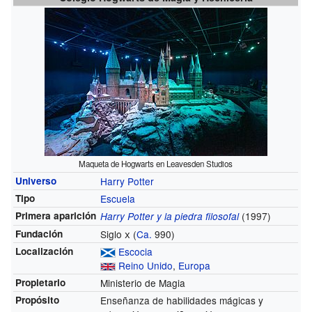
Maqueta de Hogwarts en Leavesden Studios
Universo
Harry Potter
Tipo
Escuela
Primera aparición
(1997)
Harry Potter y la piedra filosofal
Fundación
Siglo
x
(
Ca.
990)
Localización
Escocia
Reino Unido
,
Europa
Propietario
Ministerio de Magia
Propósito
Enseñanza de habilidades mágicas y