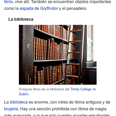
fénix
, vive allí. También se encuentran objetos importantes
como la
espada
de
Gryffindor
y el pensadero.
La biblioteca
Antiguos libros de la biblioteca del
Trinity College
de
Dublín
.
La
biblioteca
es enorme, con miles de libros antiguos y de
brujería
. Hay una sección prohibida con libros de magia
más avanzada, a la que solo pueden acceder estudiantes