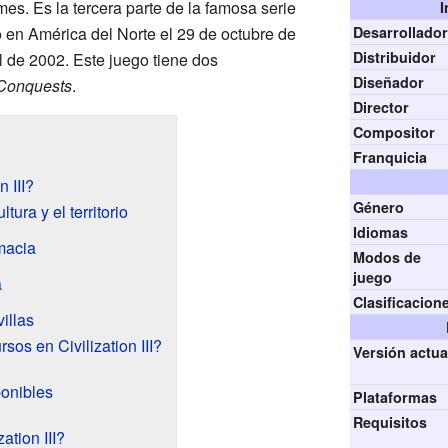
es. Es la tercera parte de la famosa serie
I
ó en América del Norte el 29 de octubre de
Desarrollado
Distribuidor
l de 2002. Este juego tiene dos
Diseñador
Conquests
.
Director
Compositor
Franquicia
 III?
Género
tura y el territorio
Idiomas
macia
Modos de
juego
a
Clasificacion
illas
sos en Civilization III?
Versión actua
ponibles
Plataformas
Requisitos
ation III?