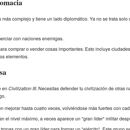
lomacia
 más complejo y tiene un lado diplomático. Ya no se trata solo 
erciar con naciones enemigas.
ara comprar o vender cosas importantes. Esto incluye ciudades,
ros elementos.
nsa
e en
Civilization III
. Necesitas defender tu civilización de otras
go.
n mejorar hasta cuatro veces, volviéndose más fuertes con cad
 el nivel máximo, a veces aparece un "gran líder" militar despu
tropas con un gran líder para formar un "ejército". Este grupo