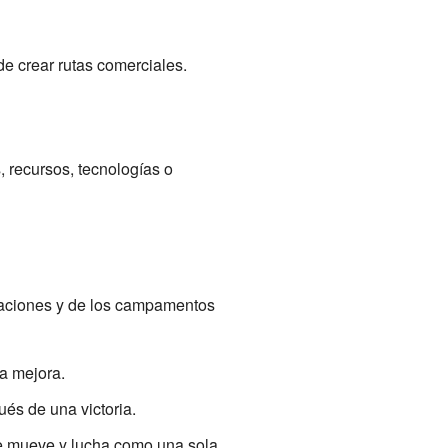
de crear rutas comerciales.
 recursos, tecnologías o
 naciones y de los campamentos
a mejora.
és de una victoria.
 se mueve y lucha como una sola