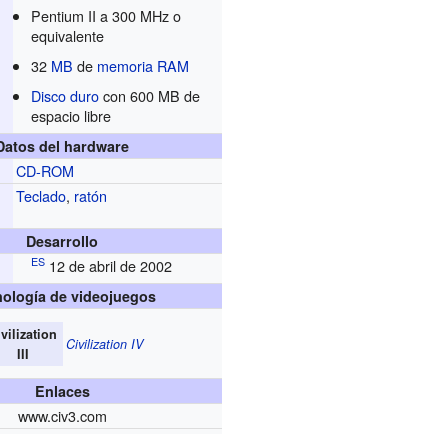
Pentium II a 300 MHz o
equivalente
32
MB
de
memoria RAM
Disco duro
con 600 MB de
espacio libre
Datos del hardware
CD-ROM
Teclado
,
ratón
Desarrollo
ES
12 de abril de 2002
ología de videojuegos
vilization
Civilization IV
III
Enlaces
www.civ3.com