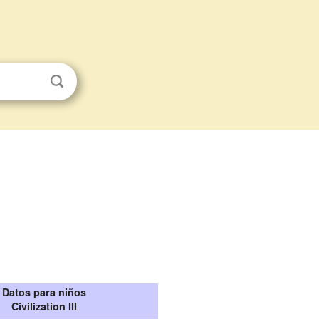
Datos para niños
Civilization III