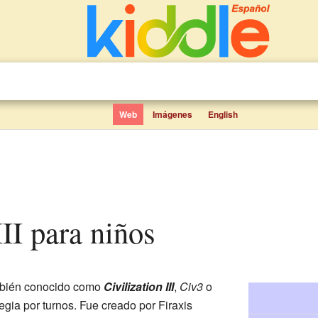
Web
Imágenes
English
 III para niños
bién conocido como
Civilization III
,
Civ3
o
egia por turnos. Fue creado por Firaxis