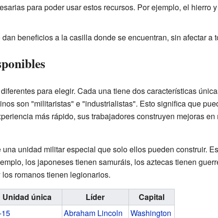
sarias para poder usar estos recursos. Por ejemplo, el hierro 
dan beneficios a la casilla donde se encuentran, sin afectar a to
sponibles
s diferentes para elegir. Cada una tiene dos características úni
hinos son "militaristas" e "industrialistas". Esto significa que p
xperiencia más rápido, sus trabajadores construyen mejoras en
 una unidad militar especial que solo ellos pueden construir. 
emplo, los japoneses tienen samuráis, los aztecas tienen guerre
 los romanos tienen legionarios.
Unidad única
Líder
Capital
-15
Abraham Lincoln
Washington