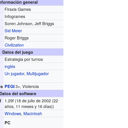
nformación general
Firaxis Games
r
Infogrames
Soren Johnson, Jeff Briggs
Sid Meier
Roger Briggs
Civilization
Datos del juego
Estrategia por turnos
inglés
Un jugador
,
Multijugador
3+, Violencia
es
PEGI
Datos del software
1.29f
(18 de julio de 2002 (22
l
años, 11 meses y 16 días))
Windows
,
Macintosh
PC