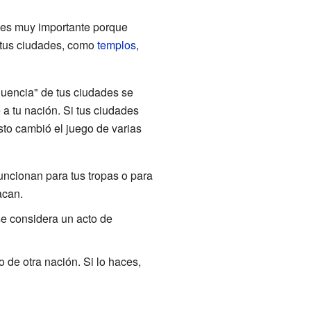
ra es muy importante porque
n tus ciudades, como
templos
,
.
luencia" de tus ciudades se
 a tu nación. Si tus ciudades
Esto cambió el juego de varias
uncionan para tus tropas o para
acan.
 se considera un acto de
 de otra nación. Si lo haces,