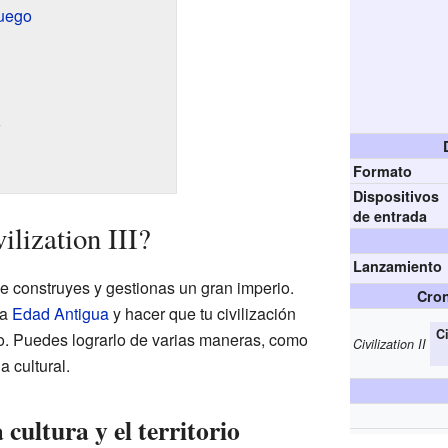
juego
o
Formato
Dispositivos
de entrada
lization III?
Lanzamiento
 construyes y gestionas un gran imperio.
Cron
la
Edad Antigua
y hacer que tu civilización
Ci
. Puedes lograrlo de varias maneras, como
Civilization II
a cultural.
cultura y el territorio