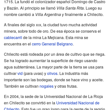
1715. La fundó el colonizador español Domingo de Castro
y Bazán. Al principio se llamó
Villa Santa Rita
. Luego su
nombre cambió a
Villa Argentina
y finalmente a Chilecito.
A finales del siglo
xix
, la ciudad tuvo mucha actividad
minera, sobre todo de oro. De esa época se conserva el
cablecarril
de la mina La Mejicana. Esta mina se
encuentra en el
cerro General Belgrano
.
Chilecito está rodeada por un área de cultivo que se riega.
Se ha logrado aumentar la superficie de riego usando
agua subterránea. La mayor parte de la tierra se usa para
cultivar
vid
(para uvas) y
olivos
. La industria más
importante son las bodegas, donde se hace vino y aceite.
También se cultivan
nogales
y otras frutas.
En 2004, la sede de la Universidad Nacional de La Rioja
en Chilecito se convirtió en la
Universidad Nacional de
Chilecito
. Esto fue un gran logro para la gente de la región.