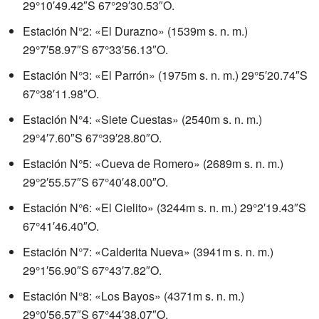
29°10′49.42″S
67°29′30.53″O
.
Estación N°2: «El Durazno» (1539
m s. n. m.
)
29°7′58.97″S
67°33′56.13″O
.
Estación N°3: «El Parrón» (1975
m s. n. m.
)
29°5′20.74″S
67°38′11.98″O
.
Estación N°4: «Siete Cuestas» (2540
m s. n. m.
)
29°4′7.60″S
67°39′28.80″O
.
Estación N°5: «Cueva de Romero» (2689
m s. n. m.
)
29°2′55.57″S
67°40′48.00″O
.
Estación N°6: «El Cielito» (3244
m s. n. m.
)
29°2′19.43″S
67°41′46.40″O
.
Estación N°7: «Calderita Nueva» (3941
m s. n. m.
)
29°1′56.90″S
67°43′7.82″O
.
Estación N°8: «Los Bayos» (4371
m s. n. m.
)
29°0′56.57″S
67°44′38.07″O
.