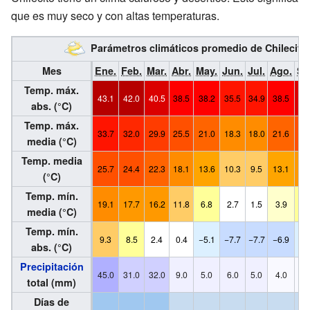
que es muy seco y con altas temperaturas.
Parámetros climáticos promedio de Chilecito,
Mes
Ene.
Feb.
Mar.
Abr.
May.
Jun.
Jul.
Ago.
Se
Temp. máx.
43.1
42.0
40.5
38.5
38.2
35.5
34.9
38.5
40
abs. (°C)
Temp. máx.
33.7
32.0
29.9
25.5
21.0
18.3
18.0
21.6
25
media (°C)
Temp. media
25.7
24.4
22.3
18.1
13.6
10.3
9.5
13.1
16
(°C)
Temp. mín.
19.1
17.7
16.2
11.8
6.8
2.7
1.5
3.9
7.
media (°C)
Temp. mín.
9.3
8.5
2.4
0.4
−5.1
−7.7
−7.7
−6.9
−5
abs. (°C)
Precipitación
45.0
31.0
32.0
9.0
5.0
6.0
5.0
4.0
4.
total (mm)
Días de