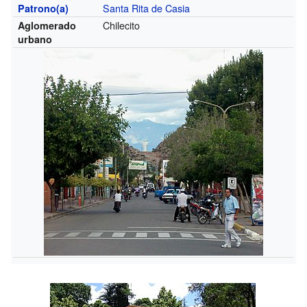
Santa Rita de Casia
Patrono(a)
Chilecito
Aglomerado
urbano