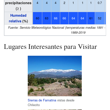
precipitaciones
4
4
4
2
1
1
1
0.7
0.
(≥ )
Humedad
60
63
66
66
64
64
61
52
5
relativa
(%)
Fuente: Servicio Meteorológico Nacional (temperaturas medias 1991 - 2
1989-2019
Lugares Interesantes para Visitar
Sierras de Famatina
vistas desde
Chilecito