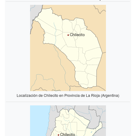
Chilecito
Localización de Chilecito en Provincia de La Rioja (Argentina)
Chilecito