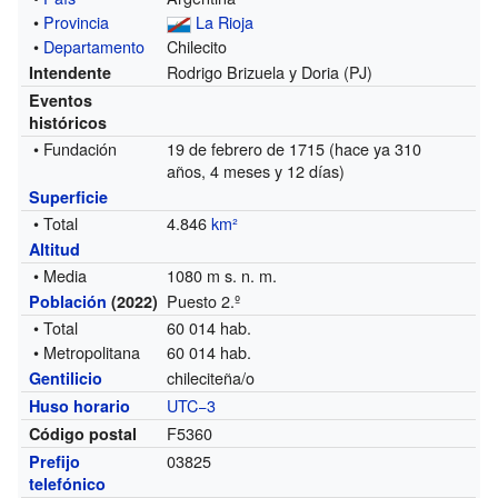
•
Provincia
La Rioja
•
Departamento
Chilecito
Rodrigo Brizuela y Doria (PJ)
Intendente
Eventos
históricos
• Fundación
19 de febrero de 1715 (hace ya 310
años, 4 meses y 12 días)
Superficie
• Total
4.846
km²
Altitud
• Media
1080 m s. n. m.
Puesto 2.º
Población
(2022)
• Total
60 014 hab.
• Metropolitana
60 014 hab.
chileciteña/o
Gentilicio
UTC−3
Huso horario
F5360
Código postal
03825
Prefijo
telefónico