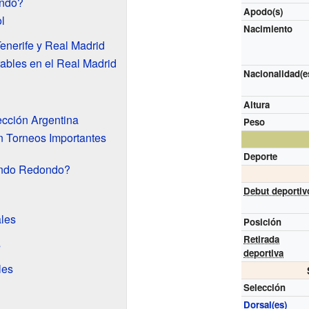
ondo?
Apodo(s)
l
Nacimiento
enerife y Real Madrid
bles en el Real Madrid
Nacionalidad(e
Altura
ección Argentina
Peso
n Torneos Importantes
Deporte
ndo Redondo?
Debut deportiv
les
Posición
Retirada
s
deportiva
les
Selección
Dorsal(es)