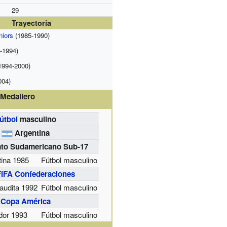
29
Trayectoria
niors
(1985-1990)
-1994)
1994-2000)
004)
Medallero
útbol
masculino
Argentina
to Sudamericano Sub-17
tina 1985
Fútbol masculino
IFA Confederaciones
audita 1992
Fútbol masculino
Copa América
dor 1993
Fútbol masculino