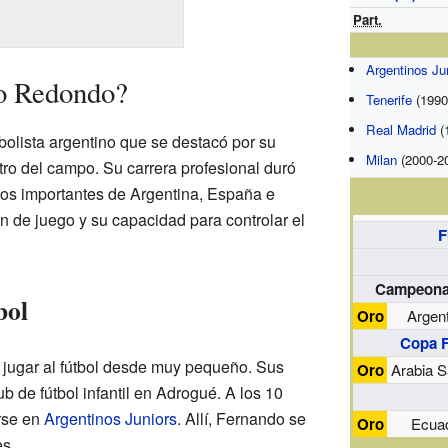
Part.
Argentinos Ju
o Redondo?
Tenerife
(1990
Real Madrid
(
olista argentino que se destacó por su
Milan
(2000-2
tro del campo. Su carrera profesional duró
pos importantes de Argentina, España e
ón de juego y su capacidad para controlar el
F
Campeona
bol
Oro
Argen
Copa F
ugar al fútbol desde muy pequeño. Sus
Oro
Arabia S
b de fútbol infantil en Adrogué. A los 10
arse en
Argentinos Juniors
. Allí, Fernando se
Oro
Ecua
es.