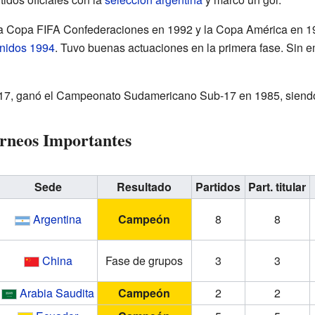
la Copa FIFA Confederaciones en 1992 y la Copa América en 19
nidos 1994
. Tuvo buenas actuaciones en la primera fase. Sin e
-17, ganó el Campeonato Sudamericano Sub-17 en 1985, siendo 
orneos Importantes
Sede
Resultado
Partidos
Part. titular
Argentina
Campeón
8
8
China
Fase de grupos
3
3
Arabia Saudita
Campeón
2
2