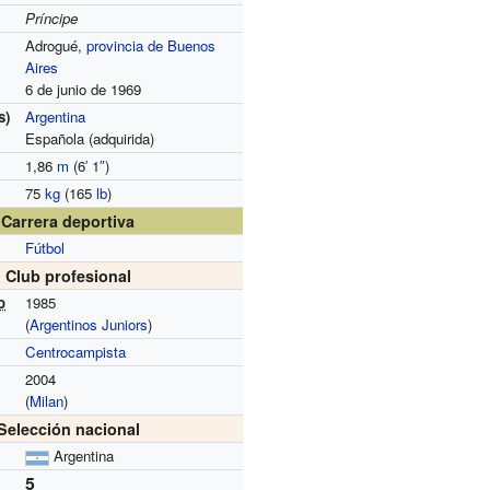
Príncipe
Adrogué,
provincia de Buenos
Aires
6 de junio de 1969
s)
Argentina
Española (adquirida)
1,86
m
(6
′
1
″
)
75
kg
(165
lb
)
Carrera deportiva
Fútbol
Club profesional
o
1985
(
Argentinos Juniors
)
Centrocampista
2004
(
Milan
)
Selección nacional
Argentina
5