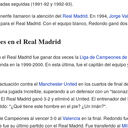
radas seguidas (1991-92 y 1992-93).
erife llamaron la atención del
Real Madrid
. En 1994,
Jorge Va
ó para el Real Madrid. Con el equipo blanco, Redondo ganó dos 
s en el Real Madrid
 el Real Madrid fue ganar dos veces la
Liga de Campeones de
da en la 1999-2000. En esta última, fue el capitán del equipo
actuación contra el
Manchester United
en los cuartos de final 
a jugada increíble, superando a un defensor con un "taconazo
. El Real Madrid ganó 3-2 y eliminó al United. El entrenador de
rtido: "¿Qué tiene este hombre en el pie? ¿Un imán?".
de Campeones al vencer 3-0 al
Valencia
en la final. Redondo fu
fue su último partido con el Real Madrid. Fue transferido al
Mi