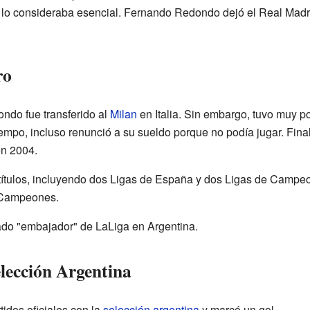
lo consideraba esencial. Fernando Redondo dejó el Real Madri
ro
ndo fue transferido al
Milan
en Italia. Sin embargo, tuvo muy p
iempo, incluso renunció a su sueldo porque no podía jugar. Fina
en 2004.
títulos, incluyendo dos Ligas de España y dos Ligas de Campeo
de Campeones.
ado "embajador" de LaLiga en Argentina.
elección Argentina
idos oficiales con la
selección argentina
y marcó un gol.