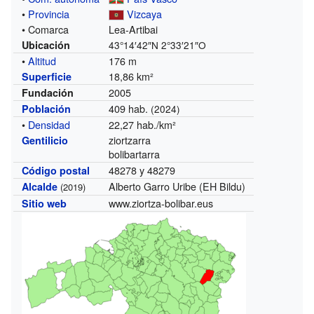
•
Provincia
Vizcaya
• Comarca
Lea-Artibai
Ubicación
43°14′42″N
2°33′21″O
•
Altitud
176 m
18,86 km²
Superficie
2005
Fundación
409 hab.
Población
(2024)
•
Densidad
22,27 hab./km²
ziortzarra
Gentilicio
bolibartarra
48278 y 48279
Código postal
Alberto Garro Uribe (EH Bildu)
Alcalde
(2019)
www.ziortza-bolibar.eus
Sitio web