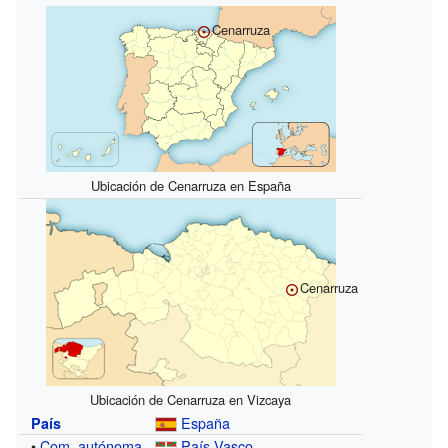
Cenarruza
Ubicación de Cenarruza en España
Cenarruza
Ubicación de Cenarruza en Vizcaya
España
País
•
Com. autónoma
País Vasco