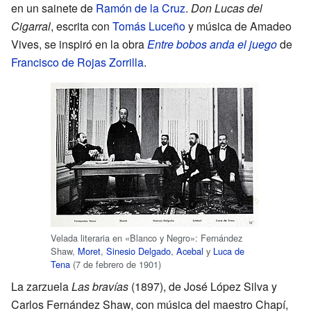
en un sainete de
Ramón de la Cruz
.
Don Lucas del
Cigarral
, escrita con
Tomás Luceño
y música de Amadeo
Vives, se inspiró en la obra
Entre bobos anda el juego
de
Francisco de Rojas Zorrilla
.
Velada literaria en «Blanco y Negro»: Fernández
Shaw,
Moret
,
Sinesio Delgado
,
Acebal
y
Luca de
Tena
(7 de febrero de 1901)
La zarzuela
Las bravías
(1897), de José López Silva y
Carlos Fernández Shaw, con música del maestro Chapí,