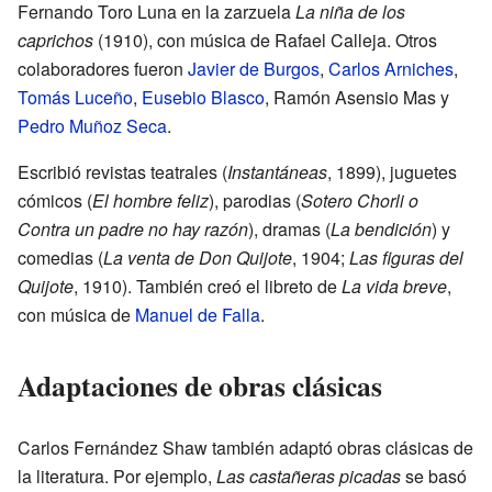
Fernando Toro Luna en la zarzuela
La niña de los
caprichos
(1910), con música de Rafael Calleja. Otros
colaboradores fueron
Javier de Burgos
,
Carlos Arniches
,
Tomás Luceño
,
Eusebio Blasco
, Ramón Asensio Mas y
Pedro Muñoz Seca
.
Escribió revistas teatrales (
Instantáneas
, 1899), juguetes
cómicos (
El hombre feliz
), parodias (
Sotero Chorli o
Contra un padre no hay razón
), dramas (
La bendición
) y
comedias (
La venta de Don Quijote
, 1904;
Las figuras del
Quijote
, 1910). También creó el libreto de
La vida breve
,
con música de
Manuel de Falla
.
Adaptaciones de obras clásicas
Carlos Fernández Shaw también adaptó obras clásicas de
la literatura. Por ejemplo,
Las castañeras picadas
se basó