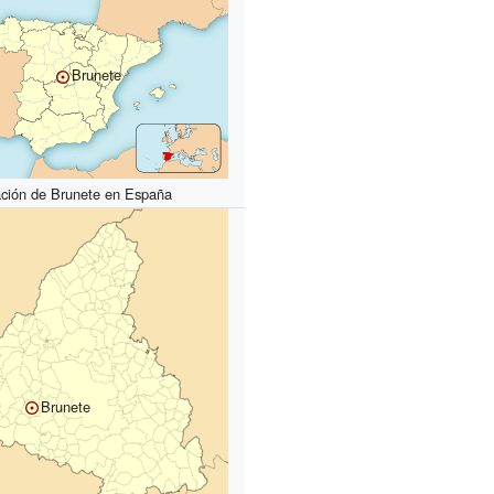
Brunete
ación de Brunete en España
Brunete