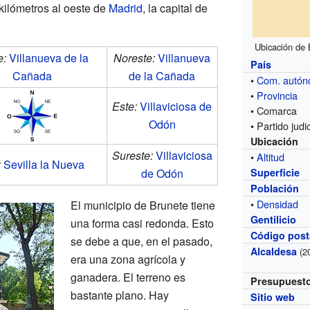
kilómetros al oeste de
Madrid
, la capital de
Ubicación de
e:
Villanueva de la
Noreste:
Villanueva
País
Cañada
de la Cañada
•
Com. autó
•
Provincia
Este:
Villaviciosa de
• Comarca
Odón
• Partido judic
Ubicación
Sureste:
Villaviciosa
•
Altitud
:
Sevilla la Nueva
de Odón
Superficie
Población
•
Densidad
El municipio de Brunete tiene
Gentilicio
una forma casi redonda. Esto
Código post
se debe a que, en el pasado,
Alcaldesa
(2
era una zona agrícola y
ganadera. El terreno es
Presupuest
bastante plano. Hay
Sitio web