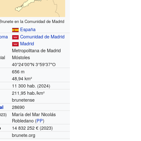
 Brunete en la Comunidad de Madrid
España
noma
Comunidad de Madrid
Madrid
Metropolitana de Madrid
ial
Móstoles
40°24′00″N
3°59′37″O
656 m
48,94 km²
11 300 hab.
(2024)
211,95 hab./km²
brunetense
28690
al
María del Mar Nicolás
023)
Robledano (
PP
)
14 832 252 € (2023)
o
brunete.org