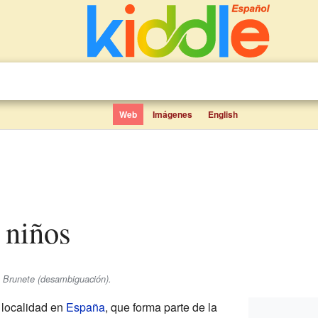
Web
Imágenes
English
a niños
e Brunete (desambiguación).
 localidad en
España
, que forma parte de la