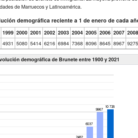
dades de Marruecos y Latinoamérica.
ución demográfica reciente a 1 de enero de cada añ
1999
2000
2001
2002
2003
2004
2005
2006
2007
200
4931
5080
5414
6216
6984
7368
8096
8645
8967
927
evolución demográfica de Brunete entre 1900 y 2021