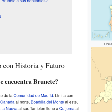
e Brunete a sus habitantes?
s
Ubic
 con Historia y Futuro
e encuentra Brunete?
te de la
Comunidad de Madrid
. Limita con
a Cañada
al norte,
Boadilla del Monte
al este,
a la Nueva
al sur. También tiene a
Quijorna
al