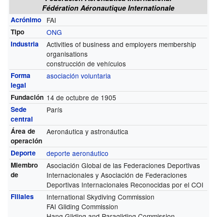
Fédération Aéronautique Internationale
Acrónimo
FAI
Tipo
ONG
Industria
Activities of business and employers membership
organisations
construcción de vehículos
Forma
asociación voluntaria
legal
Fundación
14 de octubre de 1905
Sede
París
central
Área de
Aeronáutica y astronáutica
operación
Deporte
deporte aeronáutico
Miembro
Asociación Global de las Federaciones Deportivas
de
Internacionales y Asociación de Federaciones
Deportivas Internacionales Reconocidas por el COI
Filiales
International Skydiving Commission
FAI Gliding Commission
Hang Gliding and Paragliding Commission