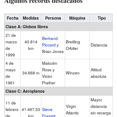
Algunos récords destacados
Fecha
Medidas
Persona
Máquina
Tipo
Clase A: Globos libres
21 de
Bertrand
marzo
40.814
Breitling
Piccard
y
Distancia
de
km
Orbiter
Brian Jones
1999
4 de
Malcolm
mayo
Ross y
Altitud
34.668 m
Winzen
de
Victor
absoluta
1961
Prather
Clase C: Aeroplanos
Mayor
11 de
Virgin
distancia
febrero
41.467,53
Steve
Atlantic
sin recarga
de
km
Fossett