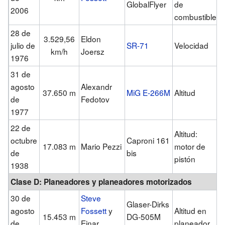
GlobalFlyer
de
2006
combustible
28 de
3.529,56
Eldon
julio de
SR-71
Velocidad
km/h
Joersz
1976
31 de
agosto
Alexandr
37.650 m
MiG E-266M
Altitud
de
Fedotov
1977
22 de
Altitud:
octubre
Caproni 161
17.083 m
Mario Pezzi
motor de
de
bis
pistón
1938
Clase D: Planeadores y planeadores motorizados
30 de
Steve
Glaser-Dirks
agosto
Fossett
y
Altitud en
15.453 m
DG-505M
de
Einar
planeador