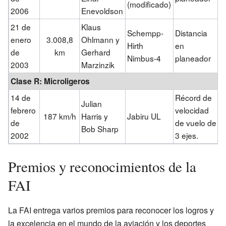
(modificado)
2006
Enevoldson
21 de
Klaus
Schempp-
Distancia
enero
3.008,8
Ohlmann y
Hirth
en
de
km
Gerhard
Nimbus-4
planeador
2003
Marzinzik
Clase R: Microligeros
14 de
Récord de
Julian
febrero
velocidad
187 km/h
Harris y
Jabiru UL
de
de vuelo de
Bob Sharp
2002
3 ejes.
Premios y reconocimientos de la
FAI
La FAI entrega varios premios para reconocer los logros y
la excelencia en el mundo de la aviación y los deportes