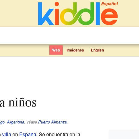
Web
Imágenes
English
a niños
ego
,
Argentina
, véase
Puerto Almanza
.
a
villa
en
España
. Se encuentra en la