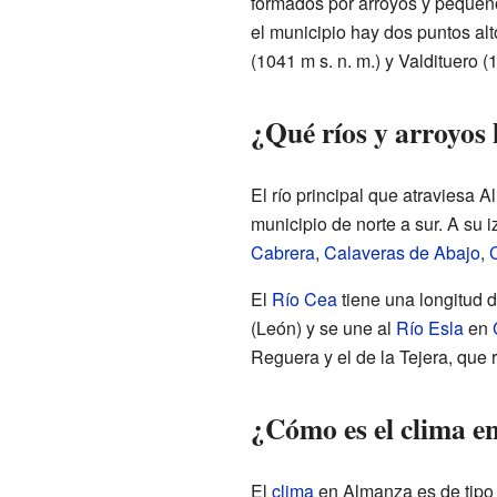
formados por arroyos y pequeñ
el municipio hay dos puntos alt
(1041 m s. n. m.) y Valdituero (1
¿Qué ríos y arroyos
El río principal que atraviesa 
municipio de norte a sur. A su 
Cabrera
,
Calaveras de Abajo
,
El
Río Cea
tiene una longitud d
(León) y se une al
Río Esla
en
Reguera y el de la Tejera, que 
¿Cómo es el clima 
El
clima
en Almanza es de tipo 