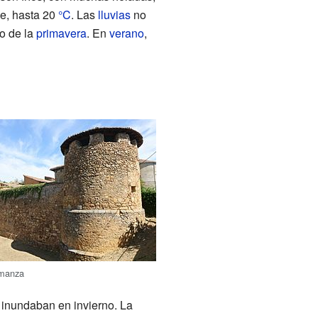
de, hasta 20
°C
. Las
lluvias
no
io de la
primavera
. En
verano
,
lmanza
 inundaban en invierno. La