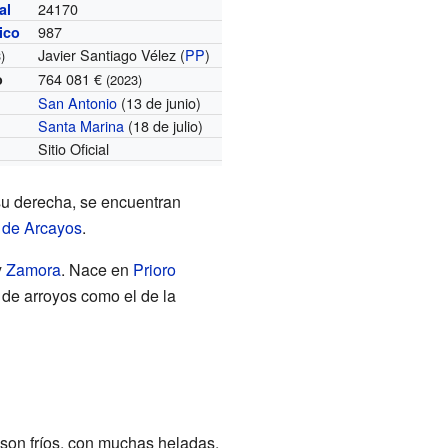
24170
al
987
nico
Javier Santiago Vélez (
PP
)
)
764 081 €
o
(2023)
San Antonio
(13 de junio)
Santa Marina
(18 de julio)
Sitio Oficial
su derecha, se encuentran
 de Arcayos
.
y
Zamora
. Nace en
Prioro
 de arroyos como el de la
son fríos, con muchas heladas,