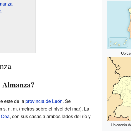
lmanza
s
Ubica
nza
a Almanza?
te este de la
provincia de León
. Se
s. n. m. (metros sobre el nivel del mar). La
 Cea
, con sus casas a ambos lados del río y
Ubicación d