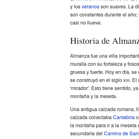
y los
veranos
son suaves. La di
son constantes durante el año
casi no llueve.
Historia de Alman
Almanza fue una villa importan
muralla con su fortaleza y foso
gruesa y fuerte. Hoy en día, se
se construyó en el siglo
xiii
. El
'mirador'. Esto tiene sentido, ya
montaña y la meseta.
Una antigua calzada romana, l
calzada conectaba
Cantabria
co
la montaña para ir a la meseta 
secundaria del
Camino de San