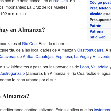
os ríos que desembocan en el
Río Cea
. En
Código post
os importantes: La Cruz de los Muelles
Pref. telefó
102 m s. n. m.).
Alcalde
(2023
Presupuest
Patrón
 hay en Almanza?
Patrona
Sitio web
Almanza es el
Río Cea
. Este río recorre el
izquierda, deja las localidades de Almanza y
Castromudarra
. A 
Calaveras de Arriba
,
Canalejas
,
Espinosa
,
La Vega
y
Villaverde
e 157 kilómetros y pasa por las provincias de
León
,
Valladolid
Castrogonzalo
(Zamora). En Almanza, el río Cea recibe el agua
rodean la zona urbana por el sur.
en Almanza?
mediterráneo continentalizado. Esto significa que los
inviernos