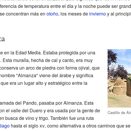
ferencia de temperatura entre el día y la noche puede ser gran
; se concentran más en
otoño
, los meses de
invierno
y al princip
za
te en la Edad Media. Estaba protegida por una
s. Esta muralla, hecha de cal y canto, era muy
 conserva un arco de piedra con forma ojival, que
 nombre "Almanza" viene del árabe y significa
 que era un lugar alto y estratégico entre la
lamada del Pando, pasaba por Almanza. Esta
n el valle del Duero y era usada por la gente de
Castillo de A
en busca de vino y trigo. También fue una ruta
tiago
hasta el siglo
xv
, como alternativa a otros caminos que se