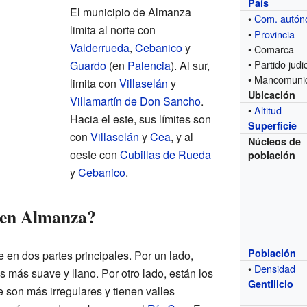
País
El municipio de Almanza
•
Com. autó
limita al norte con
•
Provincia
Valderrueda
,
Cebanico
y
• Comarca
• Partido judic
Guardo
(en
Palencia
). Al sur,
• Mancomuni
limita con
Villaselán
y
Ubicación
Villamartín de Don Sancho
.
•
Altitud
Hacia el este, sus límites son
Superficie
con
Villaselán
y
Cea
, y al
Núcleos de
oeste con
Cubillas de Rueda
población
y
Cebanico
.
 en Almanza?
Población
 en dos partes principales. Por un lado,
•
Densidad
s más suave y llano. Por otro lado, están los
Gentilicio
 son más irregulares y tienen valles