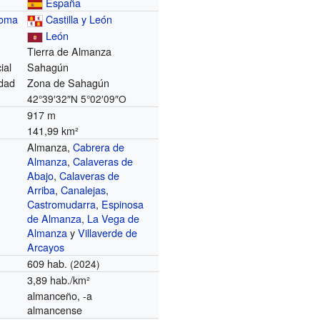
España
noma
Castilla y León
León
Tierra de Almanza
ial
Sahagún
dad
Zona de Sahagún
42°39′32″N
5°02′09″O
917 m
141,99 km²
Almanza,
Cabrera de
Almanza
,
Calaveras de
Abajo
,
Calaveras de
Arriba
,
Canalejas
,
Castromudarra
,
Espinosa
de Almanza
,
La Vega de
Almanza
y
Villaverde de
Arcayos
609 hab.
(2024)
3,89 hab./km²
almanceño, -a
almancense