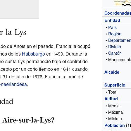
Coordenada
Entidad
•
País
r-la-Lys
•
Región
•
Departamen
ado de Artois en el pasado. Francia la ocupó
•
Distrito
•
Cantón
nos de los
Habsburgo
en 1499. Durante la
• Mancomuni
ire-sur-la-Lys permaneció bajo el control de
xcepto por un corto tiempo en 1641 cuando
Alcalde
l 31 de julio de 1676, Francia la tomó de
-neerlandesa
.
Superficie
• Total
udad
Altitud
• Media
• Máxima
 Aire-sur-la-Lys?
• Mínima
Población
(1