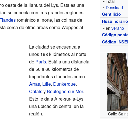
• Total
mo oeste de la llanura del Lys. Esta es una
•
Densidad
udad se conecta con tres grandes regiones
Gentilicio
Flandes
románico al norte, las colinas de
Huso horari
está cerca de otras áreas como Weppes al
• en
verano
Código posta
Código INSE
La ciudad se encuentra a
unos 198 kilómetros al norte
de
París
. Está a una distancia
de 50 a 60 kilómetros de
importantes ciudades como
Arras
,
Lille
,
Dunkerque
,
Calais
y
Boulogne-sur-Mer
.
Esto le da a Aire-sur-la-Lys
una ubicación central en la
región.
Calle Sain