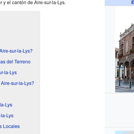
r y el cantón de Aire-sur-la-Lys.
E
ire-sur-la-Lys?
cas del Terreno
r-la-Lys
Aire-sur-la-Lys?
la-Lys
-la-Lys
s Locales