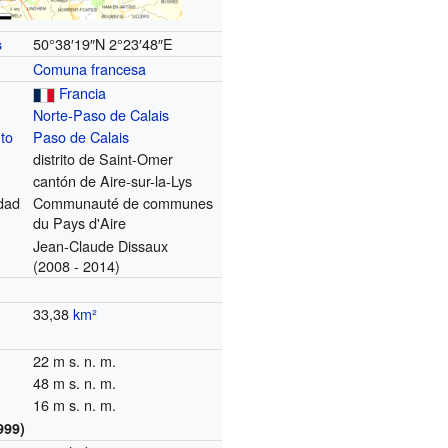
50°38′19″N
2°23′48″E
s
Comuna francesa
Francia
Norte-Paso de Calais
to
Paso de Calais
distrito de Saint-Omer
cantón de Aire-sur-la-Lys
dad
Communauté de communes
du Pays d'Aire
Jean-Claude Dissaux
(2008 - 2014)
33,38
km²
22 m s. n. m.
48 m s. n. m.
16 m s. n. m.
999)