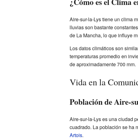
¿Cómo es el Clima e
Aire-sur-la-Lys tiene un clima m
lluvias son bastante constantes
de La Mancha, lo que influye m
Los datos climáticos son simila
temperaturas promedio en invier
de aproximadamente 700 mm.
Vida en la Comuni
Población de Aire-su
Aire-sur-la-Lys es una ciudad 
cuadrado. La población se ha m
Artois
.