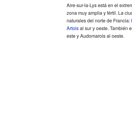
Aire-sur-la-Lys está en el extre
zona muy amplia y fértil. La ci
naturales del norte de Francia:
Artois
al sur y oeste. También 
este y Audomarois al oeste.