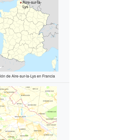
Aire-sur-la-
Lys
ión de Aire-sur-la-Lys en Francia