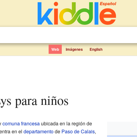
Web
Imágenes
English
-Lys para niños
y
comuna francesa
ubicada en la región de
entra en el
departamento
de
Paso de Calais
,