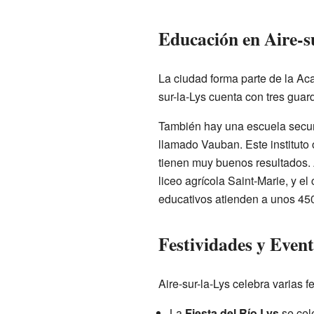
Educación en Aire-s
La ciudad forma parte de la Aca
sur-la-Lys cuenta con tres guar
También hay una escuela secunda
llamado Vauban. Este instituto 
tienen muy buenos resultados. 
liceo agrícola Saint-Marie, y e
educativos atienden a unos 45
Festividades y Event
Aire-sur-la-Lys celebra varias f
La
Fiesta del Río Lys
se cele