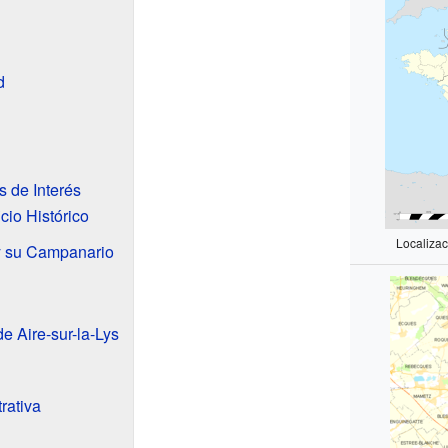
d
 de Interés
icio Histórico
Localizac
y su Campanario
 Aire-sur-la-Lys
rativa