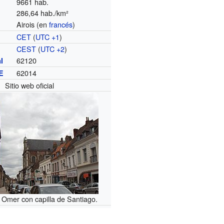
9661 hab.
286,64 hab./km²
Airois (en
francés
)
CET
(
UTC +1
)
o
CEST
(
UTC +2
)
62120
l
62014
E
Sitio web oficial
t Omer con capilla de Santiago.