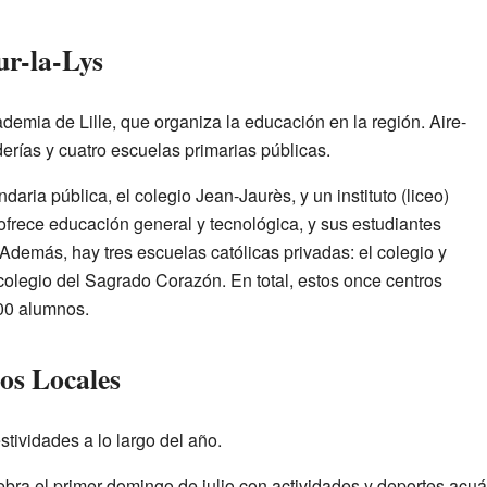
ur-la-Lys
demia de Lille, que organiza la educación en la región. Aire-
derías y cuatro escuelas primarias públicas.
ria pública, el colegio Jean-Jaurès, y un instituto (liceo)
ofrece educación general y tecnológica, y sus estudiantes
Además, hay tres escuelas católicas privadas: el colegio y
l colegio del Sagrado Corazón. En total, estos once centros
00 alumnos.
os Locales
estividades a lo largo del año.
bra el primer domingo de julio con actividades y deportes acuá