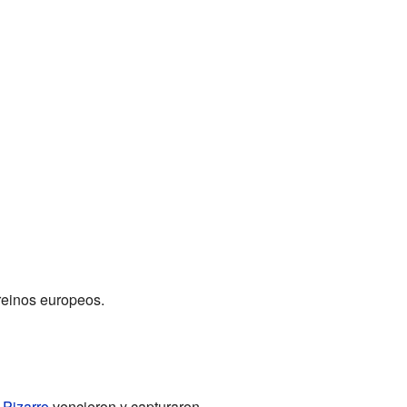
reinos europeos.
Pizarro
vencieron y capturaron