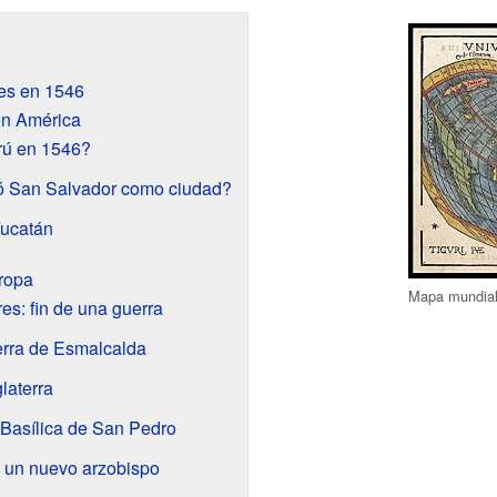
es en 1546
en América
rú en 1546?
ó San Salvador como ciudad?
Yucatán
uropa
Mapa mundial
es: fin de una guerra
uerra de Esmalcalda
laterra
 Basílica de San Pedro
 un nuevo arzobispo