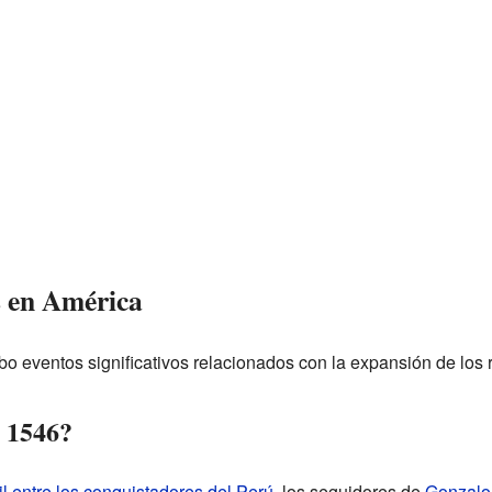
s en América
bo eventos significativos relacionados con la expansión de los 
 1546?
il entre los conquistadores del Perú
, los seguidores de
Gonzalo 