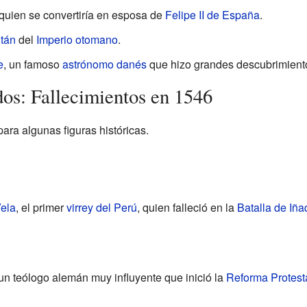
 quien se convertiría en esposa de
Felipe II de España
.
ltán
del
Imperio otomano
.
e
, un famoso
astrónomo
danés
que hizo grandes descubrimiento
dos: Fallecimientos en 1546
para algunas figuras históricas.
ela
, el primer
virrey del Perú
, quien falleció en la
Batalla de Iña
 un teólogo alemán muy influyente que inició la
Reforma Protest