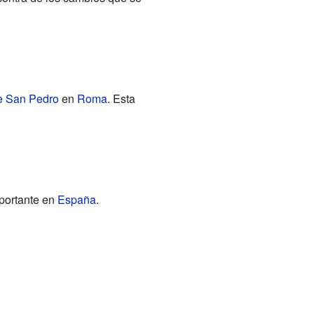
de San Pedro
en
Roma
. Esta
mportante en
España
.