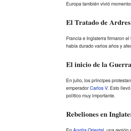
Europa también vivió momentos 
El Tratado de Ardres:
Francia e Inglaterra firmaron el
había durado varios años y afe
El inicio de la Guerr
En julio, los príncipes protest
emperador
Carlos V
. Esto llev
político muy importante.
Rebeliones en Inglate
En
Anglia Oriental
, una región 