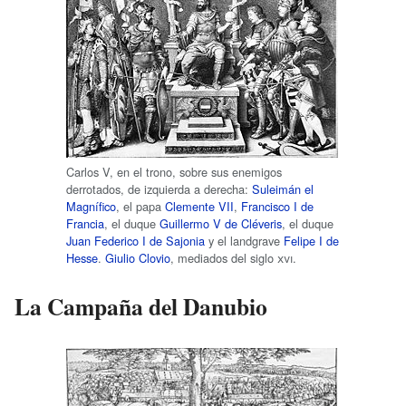
Carlos V, en el trono, sobre sus enemigos
derrotados, de izquierda a derecha:
Suleimán el
Magnífico
, el papa
Clemente VII
,
Francisco I de
Francia
, el duque
Guillermo V de Cléveris
, el duque
Juan Federico I de Sajonia
y el landgrave
Felipe I de
Hesse
.
Giulio Clovio
, mediados del siglo
xvi
.
La Campaña del Danubio